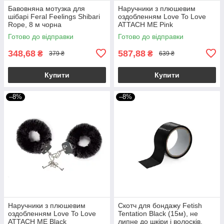
Бавовняна мотузка для
Наручники з плюшевим
шібарі Feral Feelings Shibari
оздобленням Love To Love
Rope, 8 м чорна
ATTACH ME Pink
Готово до відправки
Готово до відправки
348,68
587,88
₴
₴
379 ₴
639 ₴
Купити
Купити
–8%
–8%
Наручники з плюшевим
Скотч для бондажу Fetish
оздобленням Love To Love
Tentation Black (15м), не
ATTACH ME Black
липне до шкіри і волосків,