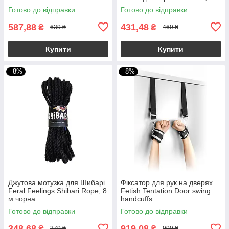
тільки сам до себе
Готово до відправки
Готово до відправки
587,88
431,48
₴
₴
639 ₴
469 ₴
Купити
Купити
–8%
–8%
Джутова мотузка для Шибарі
Фіксатор для рук на дверях
Feral Feelings Shibari Rope, 8
Fetish Tentation Door swing
м чорна
handcuffs
Готово до відправки
Готово до відправки
348,68
919,08
₴
₴
379 ₴
999 ₴