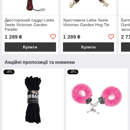
Двосторонній паддл Liebe
Хрестовина Liebe Seele
Баті
Seele Victorian Garden
Victorian Garden Hog ​​Tie
Gard
Paddle
заго
1 289
1 289
2 7
₴
₴
Купити
Купити
Акційні пропозиції та новинки
–8%
–8%