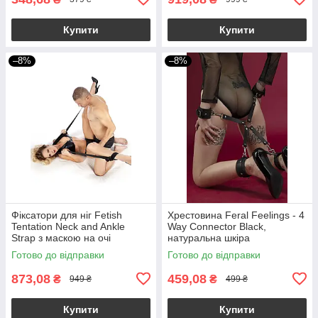
Купити
Купити
–8%
–8%
Фіксатори для ніг Fetish
Хрестовина Feral Feelings - 4
Tentation Neck and Ankle
Way Connector Black,
Strap з маскою на очі
натуральна шкіра
Готово до відправки
Готово до відправки
873,08
459,08
₴
₴
949 ₴
499 ₴
Купити
Купити