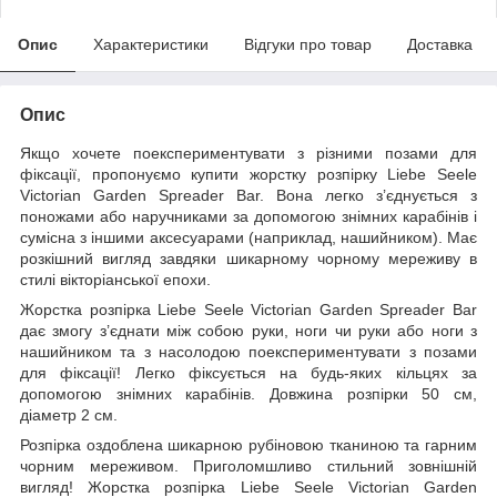
Опис
Характеристики
Відгуки про товар
Доставка
Опис
Якщо хочете поекспериментувати з різними позами для
фіксації, пропонуємо купити жорстку розпірку Liebe Seele
Victorian Garden Spreader Bar. Вона легко з’єднується з
поножами або наручниками за допомогою знімних карабінів і
сумісна з іншими аксесуарами (наприклад, нашийником). Має
розкішний вигляд завдяки шикарному чорному мереживу в
стилі вікторіанської епохи.
Жорстка розпірка Liebe Seele Victorian Garden Spreader Bar
дає змогу з’єднати між собою руки, ноги чи руки або ноги з
нашийником та з насолодою поекспериментувати з позами
для фіксації! Легко фіксується на будь-яких кільцях за
допомогою знімних карабінів. Довжина розпірки 50 см,
діаметр 2 см.
Розпірка оздоблена шикарною рубіновою тканиною та гарним
чорним мереживом. Приголомшливо стильний зовнішній
вигляд! Жорстка розпірка Liebe Seele Victorian Garden