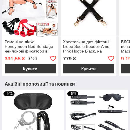
Ремені на ліжко
Хрестовина для фіксації
БДС
Honeymoon Bed Bondage
Liebe Seele Boudoir Amor
поча
нейлонові фіксатори в
Pink Hogtie Black, на
Maca
ліжко для рук і ніг
карабінах
Melo
331,55
779
9 1
₴
₴
349 ₴
міні
Купити
Купити
Акційні пропозиції та новинки
–8%
–8%