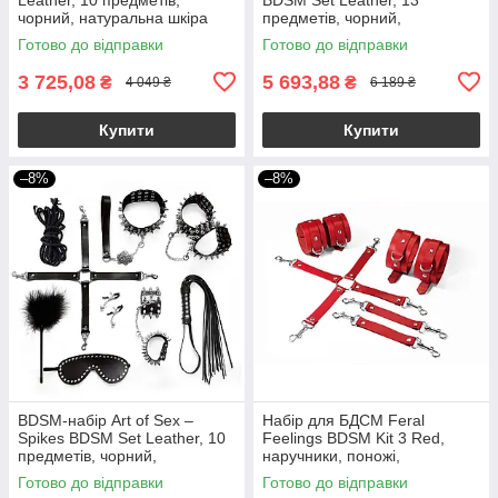
чорний, натуральна шкіра
предметів, чорний,
натуральна шкіра
Готово до відправки
Готово до відправки
3 725,08
5 693,88
₴
₴
4 049 ₴
6 189 ₴
Купити
Купити
–8%
–8%
BDSM-набір Art of Sex –
Набір для БДСМ Feral
Spikes BDSM Set Leather, 10
Feelings BDSM Kit 3 Red,
предметів, чорний,
наручники, поножі,
натуральна шкіра
хрестовина
Готово до відправки
Готово до відправки