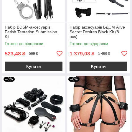
Набір BDSM-аксесуарів
Набір аксесуарів БДСМ Alive
Fetish Tentation Submission
Secret Desires Black Kit (8
Kit
pcs)
Готово до відправки
Готово до відправки
523,48
1 379,08
₴
₴
569 ₴
1 499 ₴
Купити
Купити
–8%
–8%