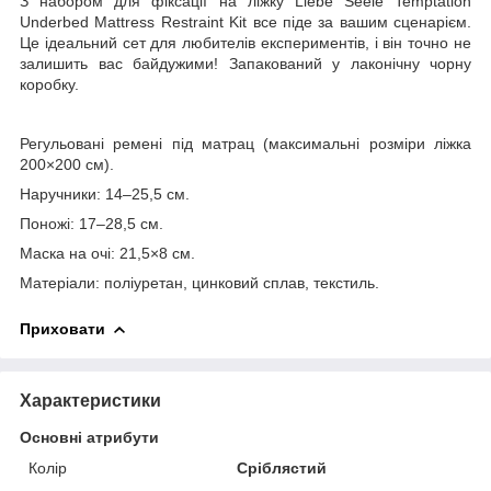
З набором для фіксації на ліжку Liebe Seele Temptation
Underbed Mattress Restraint Kit все піде за вашим сценарієм.
Це ідеальний сет для любителів експериментів, і він точно не
залишить вас байдужими! Запакований у лаконічну чорну
коробку.
Регульовані ремені під матрац (максимальні розміри ліжка
200×200 см).
Наручники: 14–25,5 см.
Поножі: 17–28,5 см.
Маска на очі: 21,5×8 см.
Матеріали: поліуретан, цинковий сплав, текстиль.
Приховати
Характеристики
Основні атрибути
Колір
Сріблястий