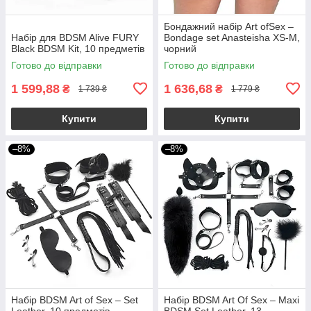
Бондажний набір Art ofSex –
Набір для BDSM Alive FURY
Bondage set Anasteisha XS-M,
Black BDSM Kit, 10 предметів
чорний
Готово до відправки
Готово до відправки
1 599,88
1 636,68
₴
₴
1 739 ₴
1 779 ₴
Купити
Купити
–8%
–8%
Набір BDSM Art of Sex – Set
Набір BDSM Art Of Sex – Maxi
Leather, 10 предметів,
BDSM Set Leather, 13