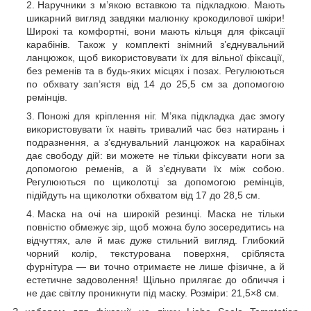
Наручники з м’якою вставкою та підкладкою. Мають
шикарний вигляд завдяки малюнку крокодилової шкіри!
Широкі та комфортні, вони мають кільця для фіксації
карабінів. Також у комплекті знімний з’єднувальний
ланцюжок, щоб використовувати їх для вільної фіксації,
без ременів та в будь-яких місцях і позах. Регулюються
по обхвату зап’ястя від 14 до 25,5 см за допомогою
ремінців.
Поножі для кріплення ніг. М’яка підкладка дає змогу
використовувати їх навіть тривалий час без натирань і
подразнення, а з’єднувальний ланцюжок на карабінах
дає свободу дій: ви можете не тільки фіксувати ноги за
допомогою ременів, а й з’єднувати їх між собою.
Регулюються по щиколотці за допомогою ремінців,
підійдуть на щиколотки обхватом від 17 до 28,5 см.
Маска на очі на широкій резинці. Маска не тільки
повністю обмежує зір, щоб можна було зосередитись на
відчуттях, але й має дуже стильний вигляд. Глибокий
чорний колір, текстурована поверхня, срібляста
фурнітура — ​​ви точно отримаєте не лише фізичне, а й
естетичне задоволення! Щільно прилягає до обличчя і
не дає світлу проникнути під маску. Розміри: 21,5×8 см.