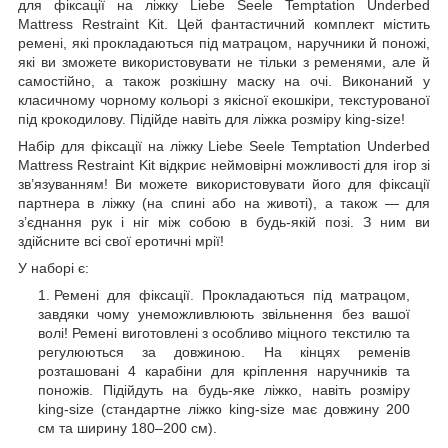
для фіксації на ліжку Liebe Seele Temptation Underbed
Mattress Restraint Kit. Цей фантастичний комплект містить
ремені, які прокладаються під матрацом, наручники й поножі,
які ви зможете використовувати не тільки з ременями, але й
самостійно, а також розкішну маску на очі. Виконаний у
класичному чорному кольорі з якісної екошкіри, текстурованої
під крокодилову. Підійде навіть для ліжка розміру king-size!
Набір для фіксації на ліжку Liebe Seele Temptation Underbed
Mattress Restraint Kit відкриє неймовірні можливості для ігор зі
зв’язуванням! Ви можете використовувати його для фіксації
партнера в ліжку (на спині або на животі), а також — для
з’єднання рук і ніг між собою в будь-якій позі. З ним ви
здійсните всі свої еротичні мрії!
У наборі є:
Ремені для фіксації. Прокладаються під матрацом,
завдяки чому унеможливлюють звільнення без вашої
волі! Ремені виготовлені з особливо міцного текстилю та
регулюються за довжиною. На кінцях ременів
розташовані 4 карабіни для кріплення наручників та
поножів. Підійдуть на будь-яке ліжко, навіть розміру
king-size (стандартне ліжко king-size має довжину 200
см та ширину 180–200 см).