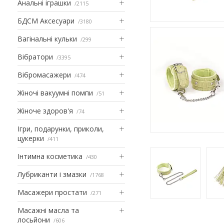
Анальні іграшки
2115
БДСМ Аксесуари
3180
Вагінальні кульки
299
Вібратори
3395
Вібромасажери
474
Жіночі вакуумні помпи
51
Жіноче здоров'я
74
Ігри, подарунки, приколи,
цукерки
411
Інтимна косметика
430
Лубриканти і змазки
1768
Масажери простати
271
Масажні масла та
лосьйони
606