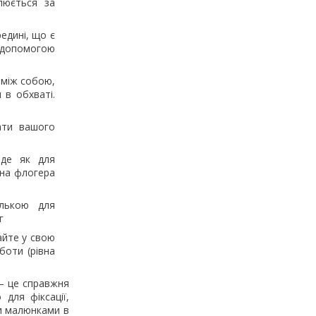
люється за
едині, що є
 допомогою
 між собою,
 в обхваті.
ати вашого
йде як для
ина флогера
лькою для
г
айте у свою
боти (рівна
 — це справжня
для фіксації,
и малюнками в