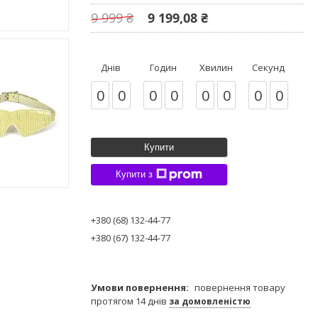
9 999 ₴
9 199,08 ₴
Днів
Годин
Хвилин
Секунд
0
0
0
0
0
0
0
0
Купити
Купити з
+380 (68) 132-44-77
+380 (67) 132-44-77
повернення товару
протягом 14 днів
за домовленістю