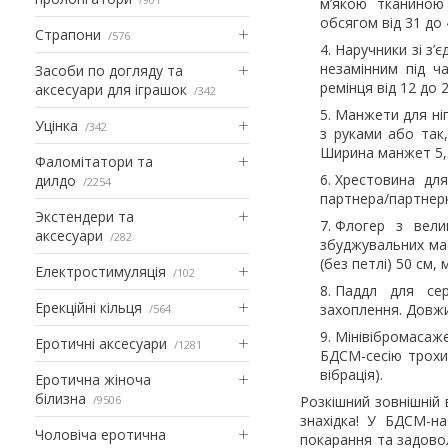
м’якою тканиною
обсягом від 31 до
Страпони
576
Наручники зі з’
незамінним під ч
Засоби по догляду та
ремінця від 12 до 
аксесуари для іграшок
342
Манжети для ніг
Уцінка
342
з руками або так,
Ширина манжет 5,5
Фаломітатори та
Хрестовина для
дилдо
2254
партнера/партнерку
Экстендери та
Флогер з велик
аксесуари
282
збуджувальних ма
(без петлі) 50 см, 
Електростимуляція
102
Паддл для се
Ерекційні кільця
захоплення. Довжи
564
Мінівібромасаже
Еротичні аксесуари
1281
БДСМ-сесію трохи 
вібрація).
Еротична жіноча
білизна
9506
Розкішний зовнішній
знахідка! У БДСМ-на
Чоловіча еротична
покарання та задово