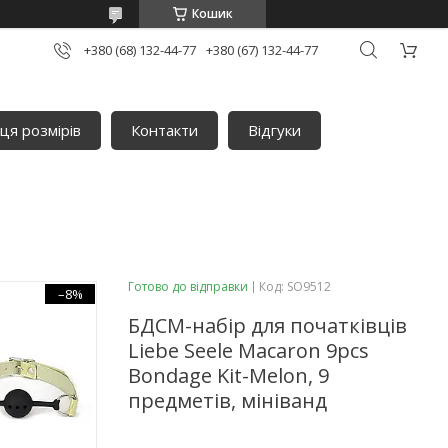
Кошик
+380 (68) 132-44-77
+380 (67) 132-44-77
ця розмірів
Контакти
Відгуки
Готово до відправки
Код:
SO9512
–8%
БДСМ-набір для початківців
Liebe Seele Macaron 9pcs
Bondage Kit-Melon, 9
предметів, мініванд