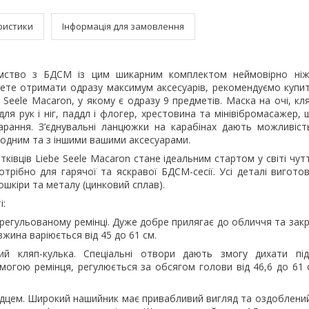
ристики
Інформація для замовлення
омство з БДСМ із цим шикарним комплектом неймовірно ніж
очете отримати одразу максимум аксесуарів, рекомендуємо купи
e Seele Macaron, у якому є одразу 9 предметів. Маска на очі, кл
для рук і ніг, паддл і флогер, хрестовина та мінівібромасажер,
арання. З’єднувальні ланцюжки на карабінах дають можливіст
 одним та з іншими вашими аксесуарами.
ківців Liebe Seele Macaron стане ідеальним стартом у світі чут
трібно для гарячої та яскравої БДСМ-сесії. Усі деталі виготовл
ошкіри та металу (цинковий сплав).
і:
 регульованому ремінці. Дуже добре прилягає до обличчя та закр
жина варіюється від 45 до 61 см.
ий кляп-кулька. Спеціальні отвори дають змогу дихати під 
могою ремінця, регулюється за обсягом голови від 46,6 до 61 
ідцем. Широкий нашийник має привабливий вигляд та оздоблени