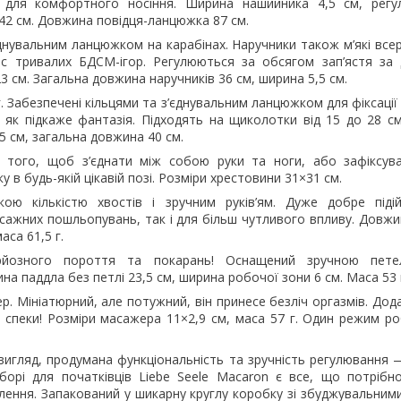
 для комфортного носіння. Ширина нашийника 4,5 см, регу
 42 см. Довжина повідця-ланцюжка 87 см.
єднувальним ланцюжком на карабінах. Наручники також м’які всер
ас тривалих БДСМ-ігор. Регулюються за обсягом зап’ястя за
23 см. Загальна довжина наручників 36 см, ширина 5,5 см.
. Забезпечені кільцями та з’єднувальним ланцюжком для фіксації
 як підкаже фантазія. Підходять на щиколотки від 15 до 28 см
 см, загальна довжина 40 см.
 того, щоб з’єднати між собою руки та ноги, або зафіксув
 в будь-якій цікавій позі. Розміри хрестовини 31×31 см.
ою кількістю хвостів і зручним руків’ям. Дуже добре піді
сажних пошльопувань, так і для більш чутливого впливу. Довж
маса 61,5 г.
рйозного пороття та покарань! Оснащений зручною пете
на паддла без петлі 23,5 см, ширина робочої зони 6 см. Маса 53 
р. Мініатюрний, але потужний, він принесе безліч оргазмів. Дод
спеки! Розміри масажера 11×2,9 см, маса 57 г. Один режим ро
 вигляд, продумана функціональність та зручність регулювання
борі для початківців Liebe Seele Macaron є все, що потрібно 
лення. Запакований у шикарну круглу коробку зі збуджувальним