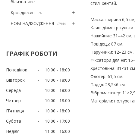
білизна
807
стилі хентай.
Кросдресинг
4
Маска: ширина 6,5 см
НОВІ НАДХОДЖЕННЯ
2944
Кляп: діаметр кульки 
Нашийник: 31–42 см, 
Повідець: 87 см.
Наручники: 12–23 см,
ГРАФІК РОБОТИ
Фіксатори для ніг: 15
Хрестовина: 31×31 см
Понеділок
10:00
18:00
Флогер: 61,5 см.
Вівторок
10:00
18:00
Паддл: 23,5×6 ​​см.
Середа
10:00
18:00
Вібромасажер: 11×2,9
Четвер
10:00
18:00
Матеріали: поліурета
Пʼятниця
10:00
18:00
Субота
10:00
17:00
Неділя
11:00
16:00