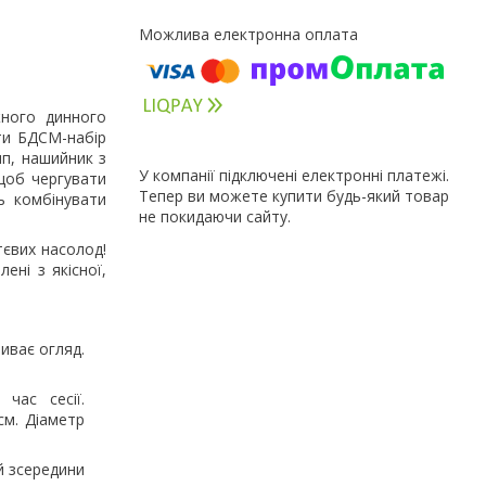
ного динного
ти БДСМ-набір
яп, нашийник з
У компанії підключені електронні платежі.
 щоб чергувати
Тепер ви можете купити будь-який товар
ь комбінувати
не покидаючи сайту.
тєвих насолод!
ені з якісної,
иває огляд.
час сесії.
см. Діаметр
й зсередини