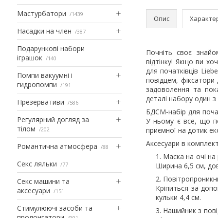
Мастурбатори
1439
Опис
Характе
Насадки на член
387
Подарункові набори
Почніть своє знай
іграшок
140
відтінку! Якщо ви х
для початківців Lieb
Помпи вакуумні і
повідцем, фіксатори 
гидропомпи
191
задоволення та пок
деталі набору один з
Презервативи
586
БДСМ-набір для почат
Регулярний догляд за
У ньому є все, що по
тілом
202
приємної на дотик ек
Аксесуари в комплект
Романтична атмосфера
88
Маска на очі на
Секс ляльки
77
Ширина 6,5 см, дов
Повітропроникн
Секс машини та
Кріпиться за допо
аксесуари
151
кульки 4,4 см.
Стимулюючі засоби та
Нашийник з пов
пролонгатори
901