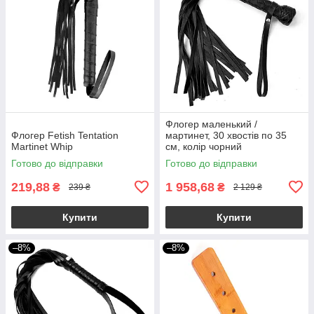
Флогер маленький /
Флогер Fetish Tentation
мартинет, 30 хвостів по 35
Martinet Whip
см, колір чорний
Готово до відправки
Готово до відправки
219,88
1 958,68
₴
₴
239 ₴
2 129 ₴
Купити
Купити
–8%
–8%