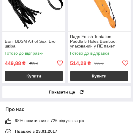
Падл Fetish Tentation —
Батіг BDSM Art of Sex, Еко
Paddle 5 Holes Bamboo,
шкіра
упакований у ПЕ пакет
Готово до відправки
Готово до відправки
449,88
514,28
₴
₴
489 ₴
559 ₴
Купити
Купити
Показати ще
Про нас
98% позитивних з 726 відгуків за рік
Працює з 23.01.2017