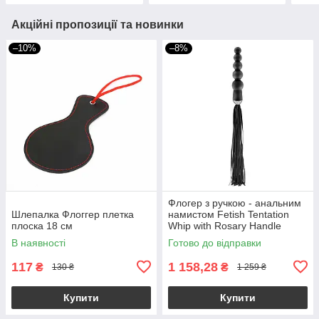
Акційні пропозиції та новинки
–10%
–8%
Флогер з ручкою - анальним
Шлепалка Флоггер плетка
намистом Fetish Tentation
плоска 18 см
Whip with Rosary Handle
В наявності
Готово до відправки
117
1 158,28
₴
₴
130 ₴
1 259 ₴
Купити
Купити