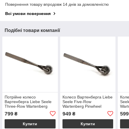
Повернення товару впродовж 14 днів за домовленістю
Всі умови повернення
Подібні товари компанії
Потрійне колесо
Колесо Вартенберга Liebe
Коле
Вартенберга Liebe Seele
Seele Five-Row
See
Three-Row Wartenberg
Wartenberg Pinwheel
Wart
Pinwheel Pewter
Pewter, 5 рядів
799
949
599
₴
₴
Купити
Купити