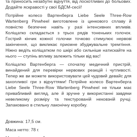
та приносить незабутні відчуття, від лоскотливих до больових.
Додайте яскравості у свої БДСМ-сесії!
Потрійне колесо Вартенберга Liebe Seele Three-Row
Wartenberg Pinwheel виготовлене із цинкового сплаву й
повністю безпечне навіть у разі інтенсивних впливів.
Коліщатко складається з трьох рядів тоненьких голочок.
Гострий кінчик кожної голочки точково стимулює нервові
закінчення, що викликає приємне збуджувальне тремтіння.
Ніжно ведіть коліщатком по шкірі або сильніше натискайте на
нього — ступінь впливу залежить тільки від вас!
Коліщатко Вартенберга — спочатку медичний пристрій,
винайдений для перевірки нервових реакцій і чутливості.
Тепер же ви можете використовувати цей чудовий девайс для
захопливої гри з відчуттями! Потрійне колесо Вартенберга
Liebe Seele Three-Row Wartenberg Pinwheel не тільки має
привабливий вигляд, але й зручне у використанні завдяки
невеликому розміру та текстурованій нековзній ручці.
Запаковано в стильну лаконічну коробку.
Довжина: 17,5 см.
Маса нетто: 78 г.