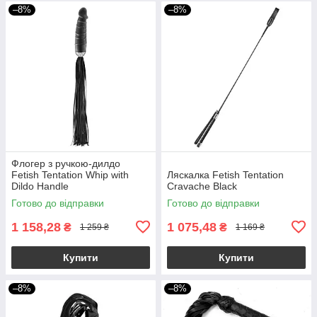
–8%
–8%
Флогер з ручкою-дилдо
Fetish Tentation Whip with
Ляскалка Fetish Tentation
Dildo Handle
Cravache Black
Готово до відправки
Готово до відправки
1 158,28
1 075,48
₴
₴
1 259 ₴
1 169 ₴
Купити
Купити
–8%
–8%