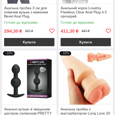
Анальна пробка 3 см для
Анальний корок Lovetoy
новачків вузька з каменем
Flawless Clear Anal Plug 4.5
Bevel Anal Plug
прозорий
Готово до відправки
Готово до відправки
294,30
411,30
₴
₴
327 ₴
457 ₴
Купити
Купити
–10%
–10%
Анальні кульки зі зміщеним
Анальна пробка з
центром силіконові PRETTY
мастурбатором Long Love 20