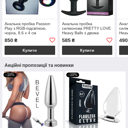
Анальна пробка Passion
Анальна пробка
Анал
Play з RGB-підсвіткою,
силіконова PRETTY LOVE
сил
чорна, 8.6 х 4 см
Heavy Balls з двома
Heav
кульками, чорна, 10.4 х
3.2 
850
585
490
₴
₴
2.6 см
Купити
Купити
Акційні пропозиції та новинки
–10%
–10%