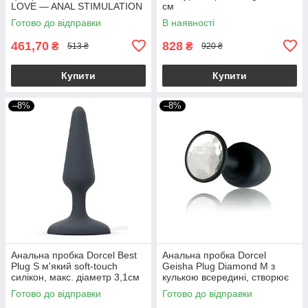
LOVE — ANAL STIMULATION
см
2,5-3,0 см якір
Готово до відправки
В наявності
461,70
828
₴
₴
513 ₴
920 ₴
Купити
Купити
–8%
–8%
Анальна пробка Dorcel Best
Анальна пробка Dorcel
Plug S м'який soft-touch
Geisha Plug Diamond M з
силікон, макс. діаметр 3,1см
кулькою всередині, створює
вібрації, макс. діам. 3,2см
Готово до відправки
Готово до відправки