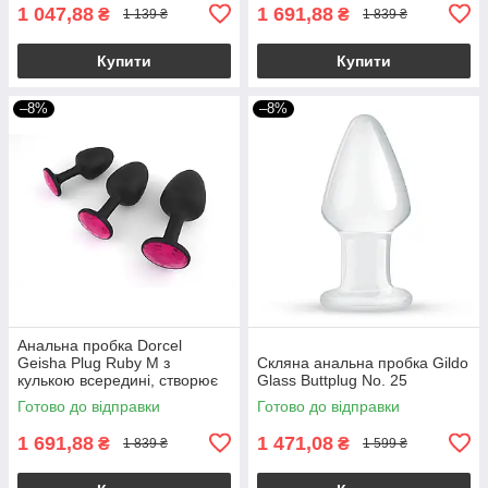
1 047,88
1 691,88
₴
₴
1 139 ₴
1 839 ₴
Купити
Купити
–8%
–8%
Анальна пробка Dorcel
Geisha Plug Ruby M з
Скляна анальна пробка Gildo
кулькою всередині, створює
Glass Buttplug No. 25
вібрації, макс. діаметр 3,2см
Готово до відправки
Готово до відправки
1 691,88
1 471,08
₴
₴
1 839 ₴
1 599 ₴