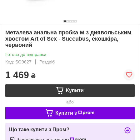
Металева анальна пробка M з диявольським
хвостом Art of Sex - Succubus, екошкіра,
червоний
Готово до відправки
Код: SO9627
Роздріб
1 469
₴
Купити
або
Купити з
Що таке купити з Пром?
Замовлення під захистом