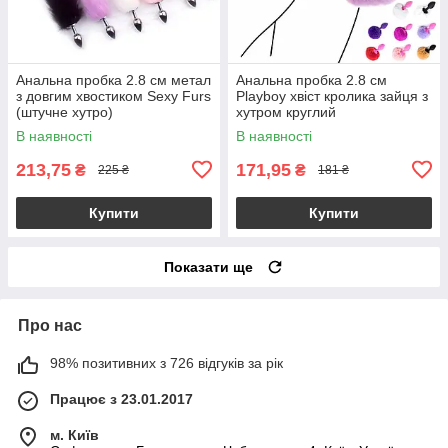
Анальна пробка 2.8 см метал
Анальна пробка 2.8 см
з довгим хвостиком Sexy Furs
Playboy хвіст кролика зайця з
(штучне хутро)
хутром круглий
В наявності
В наявності
213,75
171,95
₴
₴
225 ₴
181 ₴
Купити
Купити
Показати ще
Про нас
98% позитивних з 726 відгуків за рік
Працює з 23.01.2017
м. Київ