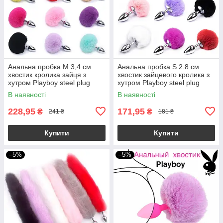
Анальна пробка М 3,4 см
Анальна пробка S 2.8 см
хвостик кролика зайця з
хвостик зайцевого кролика з
хутром Playboy steel plug
хутром Playboy steel plug
сталева
сталева
В наявності
В наявності
228,95
171,95
₴
₴
241 ₴
181 ₴
Купити
Купити
–5%
–5%