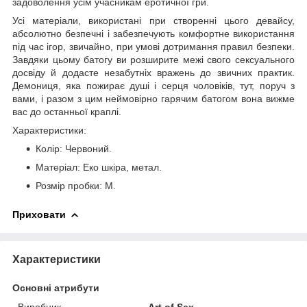
задоволення усім учасникам еротичної гри.
Усі матеріали, використані при створенні цього девайсу,
абсолютно безпечні і забезпечують комфортне використання
під час ігор, звичайно, при умові дотримання правил безпеки.
Завдяки цьому батогу ви розширите межі свого сексуального
досвіду й додасте незабутніх вражень до звичних практик.
Демониця, яка пожирає душі і серця чоловіків, тут, поруч з
вами, і разом з цим неймовірно гарячим батогом вона вижме
вас до останньої краплі.
Характеристики:
Колір: Червоний.
Матеріал: Еко шкіра, метал.
Розмір пробки: M.
Приховати
Характеристики
Основні атрибути
Виробник
Art of Sex