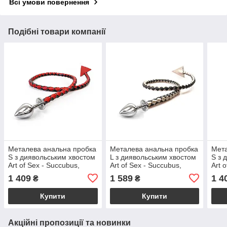
Всі умови повернення
Подібні товари компанії
Металева анальна пробка
Металева анальна пробка
Мета
S з диявольським хвостом
L з диявольським хвостом
S з 
Art of Sex - Succubus,
Art of Sex - Succubus,
Art 
екошкіра, чорний/
екошкіра, чорний/золото
екош
1 409
1 589
1 4
₴
₴
червоний
Купити
Купити
Акційні пропозиції та новинки