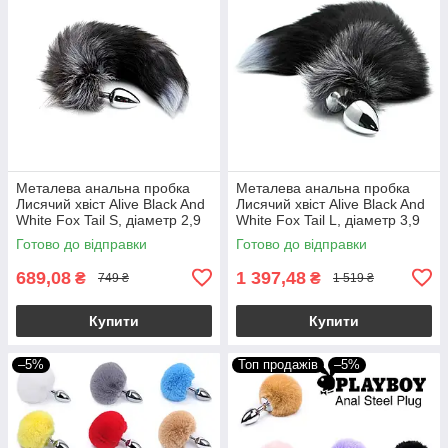
Металева анальна пробка
Металева анальна пробка
Лисячий хвіст Alive Black And
Лисячий хвіст Alive Black And
White Fox Tail S, діаметр 2,9
White Fox Tail L, діаметр 3,9
см
см
Готово до відправки
Готово до відправки
689,08
1 397,48
₴
₴
749 ₴
1 519 ₴
Купити
Купити
–5%
Топ продажів
–5%