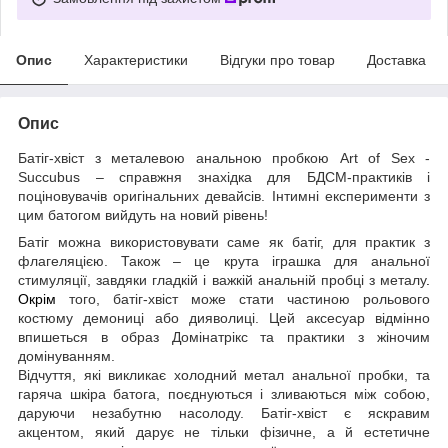
Опис
Характеристики
Відгуки про товар
Доставка
Опис
Батіг-хвіст з металевою анальною пробкою Art of Sex -
Succubus – справжня знахідка для БДСМ-практиків і
поціновувачів оригінальних девайсів. Інтимні експерименти з
цим батогом вийдуть на новий рівень!
Батіг можна використовувати саме як батіг, для практик з
флагеляцією. Також – це крута іграшка для анальної
стимуляції, завдяки гладкій і важкій анальній пробці з металу
.
Окрім
того, батіг-хвіст може стати частиною рольового
костюму демониці або дияволиці. Цей аксесуар відмінно
впишеться в образ Домінатрікс та практики з жіночим
домінуванням.
Відчуття, які викликає холодний метал анальної пробки, та
гаряча шкіра батога, поєднуються і зливаються між собою,
даруючи незабутню насолоду. Батіг-хвіст є яскравим
акцентом, який дарує не тільки фізичне, а й естетичне