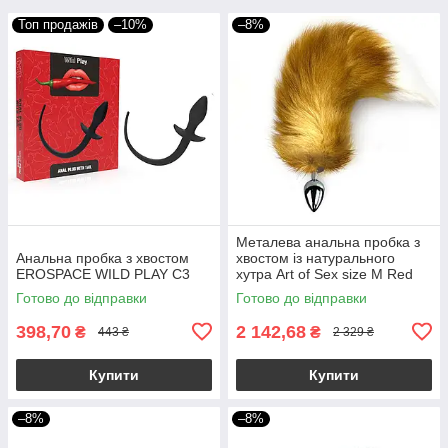
Топ продажів
–10%
–8%
Металева анальна пробка з
Анальна пробка з хвостом
хвостом із натурального
EROSPACE WILD PLAY C3
хутра Art of Sex size M Red
fox
Готово до відправки
Готово до відправки
398,70
2 142,68
₴
₴
443 ₴
2 329 ₴
Купити
Купити
–8%
–8%