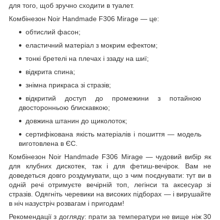
для того, щоб зручно сходити в туалет.
Комбінезон Noir Handmade F306 Mirage — це:
обтислий фасон;
еластичний матеріал з мокрим ефектом;
тонкі бретелі на плечах і ззаду на шиї;
відкрита спина;
знімна прикраса зі стразів;
відкритий доступ до промежини з потайною
двосторонньою блискавкою;
довжина штанин до щиколоток;
сертифікована якість матеріалів і пошиття — модель
виготовлена в ЄС.
Комбінезон Noir Handmade F306 Mirage — чудовий вибір як
для клубних дискотек, так і для фетиш-вечірок. Вам не
доведеться довго роздумувати, що з чим поєднувати: тут ви в
одній речі отримуєте вечірній топ, легінси та аксесуар зі
стразів. Одягніть черевики на високих підборах — і вирушайте
в ніч назустріч розвагам і пригодам!
Рекомендації з догляду: прати за температури не вище ніж 30