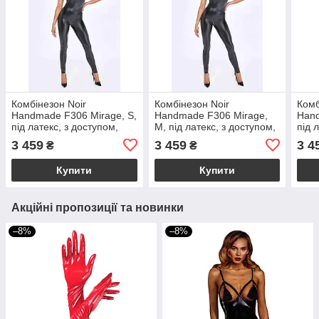
Комбінезон Noir
Комбінезон Noir
Комб
Handmade F306 Mirage, S,
Handmade F306 Mirage,
Hand
під латекс, з доступом,
M, під латекс, з доступом,
під 
відкрита спина, знімний
відкрита спина, знімний
відк
3 459
3 459
3 4
₴
₴
декор
декор
деко
Купити
Купити
Акційні пропозиції та новинки
–8%
–8%