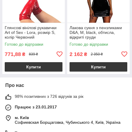
Глянсові вінілові рукавички
Лакова сукня з пензликами
Art of Sex - Lora, розмір S,
D&A, M, black, обтисла,
колір Червоний
відкриті груди
Готово до відправки
Готово до відправки
771,88
2 162
₴
₴
839 ₴
2 350 ₴
Купити
Купити
Про нас
98% позитивних з 726 відгуків за рік
Працює з 23.01.2017
м. Київ
Софиевская Борщаговка, Чубинського 4, Київ, Україна