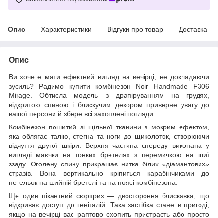
Опис
Характеристики
Відгуки про товар
Доставка
Опис
Ви хочете мати ефектний вигляд на вечірці, не докладаючи
зусиль? Радимо купити комбінезон Noir Handmade F306
Mirage. Обтисла модель з драпіруванням на грудях,
відкритою спиною і блискучим декором приверне увагу до
вашої персони й збере всі захоплені погляди.
Комбінезон пошитий зі щільної тканини з мокрим ефектом,
яка облягає талію, стегна та ноги до щиколоток, створюючи
відчуття другої шкіри. Верхня частина спереду виконана у
вигляді маєчки на тонких бретелях з перемичкою на шиї
ззаду. Оголену спину прикрашає нитка білих «діамантових»
стразів. Вона вертикально кріпиться карабінчиками до
петельок на шийній бретелі та на поясі комбінезона.
Ще один пікантний сюрприз — двостороння блискавка, що
відкриває доступ до геніталій. Така застібка стане в пригоді,
якщо на вечірці вас раптово охопить пристрасть або просто