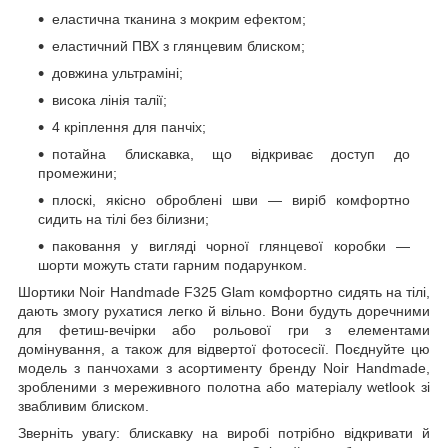
еластична тканина з мокрим ефектом;
еластичний ПВХ з глянцевим блиском;
довжина ультраміні;
висока лінія талії;
4 кріплення для панчіх;
потайна блискавка, що відкриває доступ до
промежини;
плоскі, якісно оброблені шви — виріб комфортно
сидить на тілі без білизни;
паковання у вигляді чорної глянцевої коробки —
шорти можуть стати гарним подарунком.
Шортики Noir Handmade F325 Glam комфортно сидять на тілі,
дають змогу рухатися легко й вільно. Вони будуть доречними
для фетиш-вечірки або рольової гри з елементами
домінування, а також для відвертої фотосесії. Поєднуйте цю
модель з панчохами з асортименту бренду Noir Handmade,
зробленими з мереживного полотна або матеріалу wetlook зі
звабливим блиском.
Зверніть увагу: блискавку на виробі потрібно відкривати й