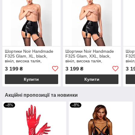
Шортики Noir Handmade
Шортики Noir Handmade
Шорт
F325 Glam, XL, black,
F325 Glam, XXL, black,
F325
вініл, висока талія,
вініл, висока талія,
вініл
кріплення для панчіх, з
кріплення для панчіх, з
кріп
3 199
3 199
3 1
₴
₴
доступом
доступом
дос
Купити
Купити
Акційні пропозиції та новинки
–8%
–8%