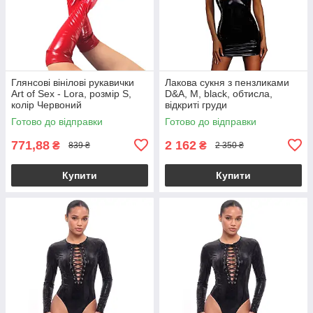
Глянсові вінілові рукавички
Лакова сукня з пензликами
Art of Sex - Lora, розмір S,
D&A, M, black, обтисла,
колір Червоний
відкриті груди
Готово до відправки
Готово до відправки
771,88
2 162
₴
₴
839 ₴
2 350 ₴
Купити
Купити