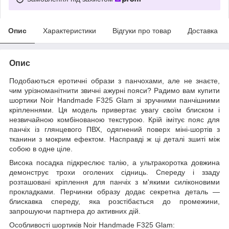
Опис
Характеристики
Відгуки про товар
Доставка
Опис
Подобаються еротичні образи з панчохами, але не знаєте,
чим урізноманітнити звичні ажурні пояси? Радимо вам купити
шортики Noir Handmade F325 Glam зі зручними панчішними
кріпленнями. Ця модель привертає увагу своїм блиском і
незвичайною комбінованою текстурою. Крій імітує пояс для
панчіх із глянцевого ПВХ, одягнений поверх міні-шортів з
тканини з мокрим ефектом. Насправді ж ці деталі зшиті між
собою в одне ціле.
Висока посадка підкреслює талію, а ультракоротка довжина
демонструє трохи оголених сідниць. Спереду і ззаду
розташовані кріплення для панчіх з м'якими силіконовими
прокладками. Перчинки образу додає секретна деталь —
блискавка спереду, яка розстібається до промежини,
запрошуючи партнера до активних дій.
Особливості шортиків Noir Handmade F325 Glam: