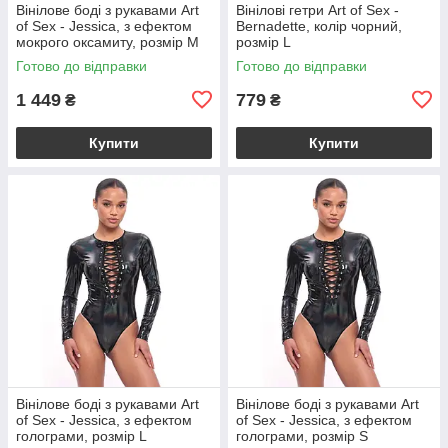
Вінілове боді з рукавами Art
Вінілові гетри Art of Sex -
of Sex - Jessica, з ефектом
Bernadette, колір чорний,
мокрого оксамиту, розмір M
розмір L
Готово до відправки
Готово до відправки
1 449
779
₴
₴
Купити
Купити
Вінілове боді з рукавами Art
Вінілове боді з рукавами Art
of Sex - Jessica, з ефектом
of Sex - Jessica, з ефектом
голограми, розмір L
голограми, розмір S