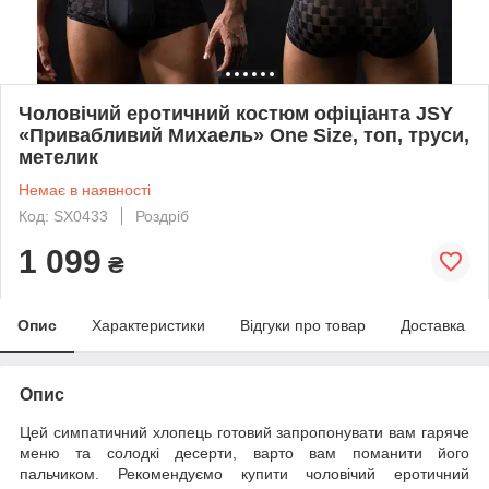
Чоловічий еротичний костюм офіціанта JSY
«Привабливий Михаель» One Size, топ, труси,
метелик
Немає в наявності
Код: SX0433
Роздріб
1 099
₴
Опис
Характеристики
Відгуки про товар
Доставка
Опис
Цей симпатичний хлопець готовий запропонувати вам гаряче
меню та солодкі десерти, варто вам поманити його
пальчиком. Рекомендуємо купити чоловічий еротичний