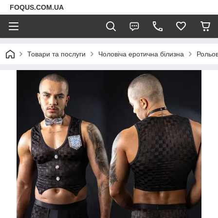
FOQUS.COM.UA
Товари та послуги
Чоловіча еротична білизна
Рольов