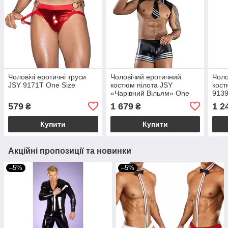
Чоловічі еротичні труси
Чоловічий еротичний
Чоло
JSY 9171T One Size
костюм пілота JSY
кост
«Чарівний Вільям» One
9139
Size, топ, шорти, кепка
579
1 679
1 2
₴
₴
Купити
Купити
Акційні пропозиції та новинки
–5%
–5%