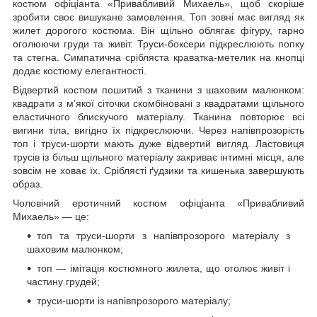
костюм офіціанта «Привабливий Михаель», щоб скоріше
зробити своє вишукане замовлення. Топ зовні має вигляд як
жилет дорогого костюма. Він щільно облягає фігуру, гарно
оголюючи груди та живіт. Труси-боксери підкреслюють попку
та стегна. Симпатична срібляста краватка-метелик на кнопці
додає костюму елегантності.
Відвертий костюм пошитий з тканини з шаховим малюнком:
квадрати з м’якої сіточки скомбіновані з квадратами щільного
еластичного блискучого матеріалу. Тканина повторює всі
вигини тіла, вигідно їх підкреслюючи. Через напівпрозорість
топ і труси-шорти мають дуже відвертий вигляд. Ластовиця
трусів із більш щільного матеріалу закриває інтимні місця, але
зовсім не ховає їх. Сріблясті ґудзики та кишенька завершують
образ.
Чоловічий еротичний костюм офіціанта «Привабливий
Михаель» — це:
топ та труси-шорти з напівпрозорого матеріалу з
шаховим малюнком;
топ — імітація костюмного жилета, що оголює живіт і
частину грудей;
труси-шорти із напівпрозорого матеріалу;