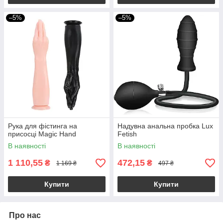
–5%
–5%
Рука для фістинга на
Надувна анальна пробка Lux
присосці Magic Hand
Fetish
В наявності
В наявності
1 110,55
472,15
₴
₴
1 169 ₴
497 ₴
Купити
Купити
Про нас