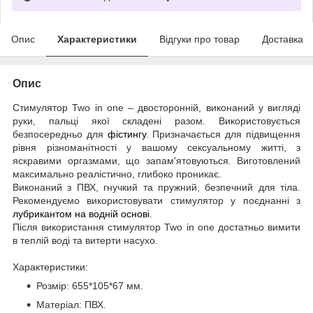
Опис
Характеристики
Відгуки про товар
Доставка
Опис
Стимулятор Two in one – двосторонній, виконаний у вигляді
руки, пальці якої складені разом. Використовується
безпосередньо для
фістингу
. Призначається для підвищення
рівня різноманітності у вашому сексуальному житті, з
яскравими оргазмами, що запам'ятовуються. Виготовлений
максимально реалістично, глибоко проникає.
Виконаний з ПВХ, гнучкий та пружний, безпечний для тіла.
Рекомендуємо використовувати стимулятор у поєднанні з
лубрикантом на водній основі
.
Після використання стимулятор Two in one достатньо вимити
в теплій воді та витерти насухо.
Характеристики:
Розмір: 655*105*67 мм.
Матеріал: ПВХ.