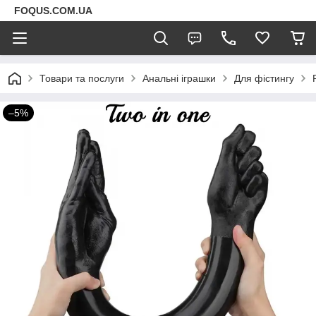
FOQUS.COM.UA
Товари та послуги
Анальні іграшки
Для фістингу
–5%