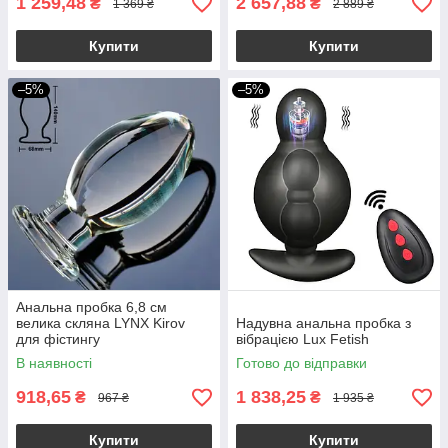
1 259,48
2 657,88
₴
₴
1 369 ₴
2 889 ₴
Купити
Купити
–5%
–5%
Анальна пробка 6,8 см
велика скляна LYNX Kirov
Надувна анальна пробка з
для фістингу
вібрацією Lux Fetish
В наявності
Готово до відправки
918,65
1 838,25
₴
₴
967 ₴
1 935 ₴
Купити
Купити