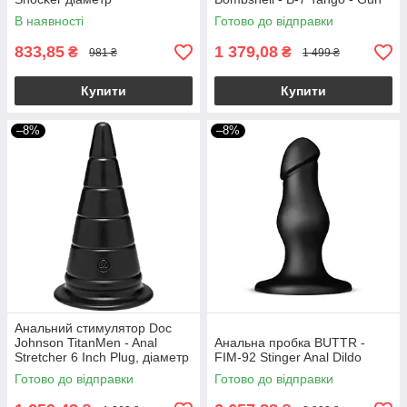
Metal, діаметр 5,6см
В наявності
Готово до відправки
833,85
1 379,08
₴
₴
981 ₴
1 499 ₴
Купити
Купити
–8%
–8%
Анальний стимулятор Doc
Johnson TitanMen - Anal
Анальна пробка BUTTR -
Stretcher 6 Inch Plug, діаметр
FIM-92 Stinger Anal Dildo
6,6 см
Готово до відправки
Готово до відправки