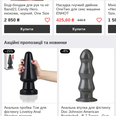
Боді-бондаж для рук та ніг
Насадка гнучкий двійник
Міні
Band21 Candy Hero,
OneTwo для секс машини
«Не
екокожа, чорний, One Size
ENHOT
Size
кріп
2 850
425,60
1 5
₴
₴
448 ₴
Купити
Купити
Акційні пропозиції та новинки
–15%
–8%
Анальна пробка 7см для
Анальна втулка для фістингу
фістингу Lovetoy Anal
Doc Johnson American
Shocker діаметр
Bombshell - B-7 Tango - Gun