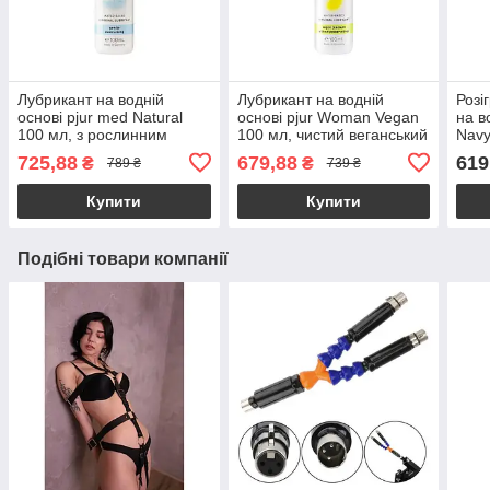
Лубрикант на водній
Лубрикант на водній
Розі
основі pjur med Natural
основі pjur Woman Vegan
на в
100 мл, з рослинним
100 мл, чистий веганський
Navy
гліцерином, для сухої
склад, без консервантів
725,88
679,88
619
₴
₴
789 ₴
739 ₴
шкіри
Купити
Купити
Подібні товари компанії