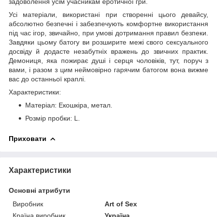
задоволення усім учасникам еротичної гри.
Усі матеріали, використані при створенні цього девайсу,
абсолютно безпечні і забезпечують комфортне використання
під час ігор, звичайно, при умові дотримання правил безпеки.
Завдяки цьому батогу ви розширите межі свого сексуального
досвіду й додасте незабутніх вражень до звичних практик.
Демониця, яка пожирає душі і серця чоловіків, тут, поруч з
вами, і разом з цим неймовірно гарячим батогом вона вижме
вас до останньої краплі.
Характеристики:
Матеріал: Екошкіра, метал.
Розмір пробки: L.
Приховати
Характеристики
Основні атрибути
Виробник
Art of Sex
Країна виробник
Україна