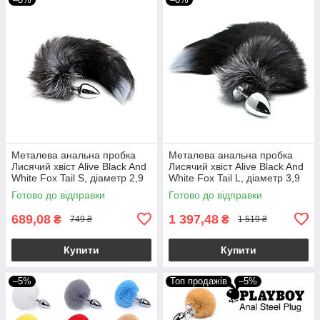
Металева анальна пробка
Металева анальна пробка
Лисячий хвіст Alive Black And
Лисячий хвіст Alive Black And
White Fox Tail S, діаметр 2,9
White Fox Tail L, діаметр 3,9
см
см
Готово до відправки
Готово до відправки
689,08
1 397,48
₴
₴
749 ₴
1 519 ₴
Купити
Купити
–5%
Топ продажів
–5%