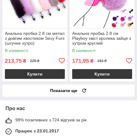
Анальна пробка 2.8 см метал
Анальна пробка 2.8 см
з довгим хвостиком Sexy Furs
Playboy хвіст кролика зайця з
(штучне хутро)
хутром круглий
В наявності
В наявності
213,75
171,95
₴
₴
225 ₴
181 ₴
Купити
Купити
Показати ще
Про нас
98% позитивних з 724 відгуків за рік
Працює з 23.01.2017