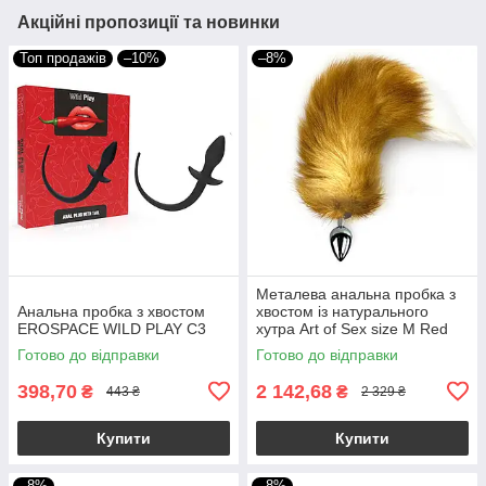
Акційні пропозиції та новинки
Топ продажів
–10%
–8%
Металева анальна пробка з
Анальна пробка з хвостом
хвостом із натурального
EROSPACE WILD PLAY C3
хутра Art of Sex size M Red
fox
Готово до відправки
Готово до відправки
398,70
2 142,68
₴
₴
443 ₴
2 329 ₴
Купити
Купити
–8%
–8%