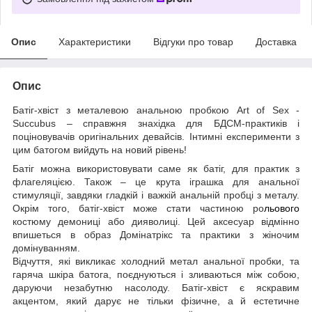
Опис
Характеристики
Відгуки про товар
Доставка
Опис
Батіг-хвіст з металевою анальною пробкою Art of Sex -
Succubus – справжня знахідка для БДСМ-практиків і
поціновувачів оригінальних девайсів. Інтимні експерименти з
цим батогом вийдуть на новий рівень!
Батіг можна використовувати саме як батіг, для практик з
флагеляцією. Також – це крута іграшка для анальної
стимуляції, завдяки гладкій і важкій анальній пробці з металу.
Окрім того, батіг-хвіст може стати частиною ро
льового
костюму демониці або дияволиці. Цей аксесуар відмінно
впишеться в образ Домінатрікс та практики з жіночим
домінуванням.
Відчуття, які викликає холодний метал анальної пробки, та
гаряча шкіра батога, поєднуються і зливаються між собою,
даруючи незабутню насолоду. Батіг-хвіст є яскравим
акцентом, який дарує не тільки фізичне, а й естетичне