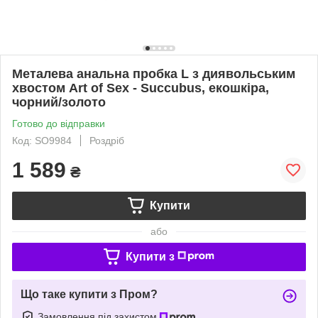
Металева анальна пробка L з диявольським
хвостом Art of Sex - Succubus, екошкіра,
чорний/золото
Готово до відправки
Код: SO9984
Роздріб
1 589
₴
Купити
або
Купити з
Що таке купити з Пром?
Замовлення під захистом