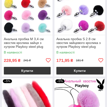
Анальна пробка М 3,4 см
Анальна пробка S 2.8 см
хвостик кролика зайця з
хвостик зайцевого кролика з
хутром Playboy steel plug
хутром Playboy steel plug
сталева
сталева
В наявності
В наявності
228,95
171,95
₴
₴
241 ₴
181 ₴
Купити
Купити
–5%
–5%