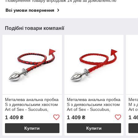
Повернення товару впродовж 14 днів за домовленістю
Всі умови повернення
Подібні товари компанії
Металева анальна пробка
Металева анальна пробка
Мета
S з диявольським хвостом
S з диявольським хвостом
M з 
Art of Sex - Succubus,
Art of Sex - Succubus,
Art 
екошкіра, чорний/
екошкіра, червоний
екош
1 409
1 409
1 4
₴
₴
червоний
Купити
Купити