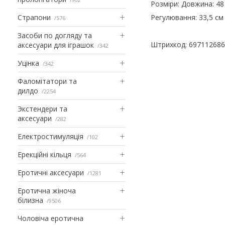
Розміри: Довжина: 48
Страпони
Регулювання: 33,5 см 
576
Засоби по догляду та
Штрихкод: 69711268
аксесуари для іграшок
342
Уцінка
342
Фаломітатори та
дилдо
2254
Экстендери та
аксесуари
282
Електростимуляція
102
Ерекційні кільця
564
Еротичні аксесуари
1281
Еротична жіноча
білизна
9506
Чоловіча еротична