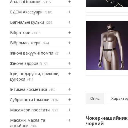
Анальні іграшки
2115
БДСМ Аксесуари
3180
Вагінальні кульки
299
Вібратори
3395
Вібромасажери
474
Жіночі вакуумні помпи
51
Жіноче здоров'я
74
Ігри, подарунки, приколи,
цукерки
411
Інтимна косметика
430
Опис
Характе
Лубриканти і змазки
1768
Масажери простати
271
Чокер-нашийник U
Масажні масла та
чорний
лосьйони
606