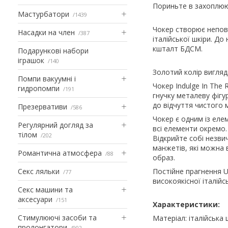
Пориньте в захоплюю
Мастурбатори
1439
Чокер створює непов
Насадки на член
387
італійської шкіри. Д
кшталт БДСМ.
Подарункові набори
іграшок
140
Золотий колір вигляд
Помпи вакуумні і
Чокер Indulge In The 
гидропомпи
191
гнучку металеву фігур
до відчуття чистого 
Презервативи
586
Чокер є одним із еле
Регулярний догляд за
всі елементи окремо.
тілом
202
Відкрийте собі незви
манжетів, які можна
Романтична атмосфера
88
образ.
Секс ляльки
Постійне прагнення U
77
високоякісної італійс
Секс машини та
аксесуари
151
Характеристики:
Стимулюючі засоби та
Матеріал: італійська 
пролонгатори
902