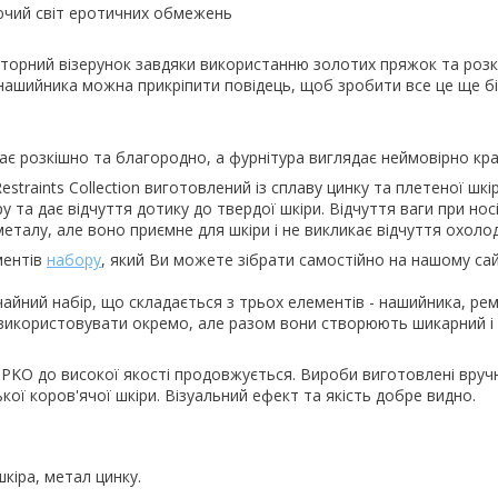
чий світ еротичних обмежень
торний візерунок завдяки використанню золотих пряжок та розк
о нашийника можна прикріпити повідець, щоб зробити все це ще б
ає розкішно та благородно, а фурнітура виглядає неймовірно кра
Restraints Collection виготовлений із сплаву цинку та плетеної шк
у та дає відчуття дотику до твердої шкіри. Відчуття ваги при нос
металу, але воно приємне для шкіри і не викликає відчуття охоло
ментів
набору
, який Ви можете зібрати самостійно на нашому са
чайний набір, що складається з трьох елементів - нашийника, рем
 використовувати окремо, але разом вони створюють шикарний і
PKO до високої якості продовжується. Вироби виготовлені вручн
ької коров'ячої шкіри. Візуальний ефект та якість добре видно.
шкіра, метал цинку.