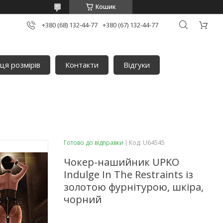
Кошик
+380 (68) 132-44-77
+380 (67) 132-44-77
ця розмірів
Контакти
Відгуки
Готово до відправки
Код:
U64545
Чокер-нашийник UPKO
Indulge In The Restraints із
золотою фурнітурою, шкіра,
чорний