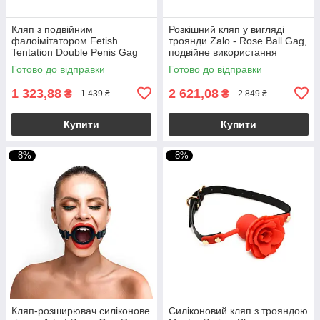
Кляп з подвійним
Розкішний кляп у вигляді
фалоімітатором Fetish
троянди Zalo - Rose Ball Gag,
Tentation Double Penis Gag
подвійне використання
Готово до відправки
Готово до відправки
1 323,88
2 621,08
₴
₴
1 439 ₴
2 849 ₴
Купити
Купити
–8%
–8%
Кляп-розширювач силіконове
Силіконовий кляп з трояндою