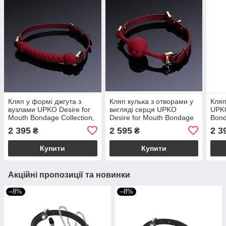
Кляп у формі джгута з
Кляп кулька з отворами у
Кляп
вузлами UPKO Desire for
вигляді серця UPKO
UPKO
Mouth Bondage Collection,
Desire for Mouth Bondage
Bond
червоний
Collection, червоний
чор
2 395
2 595
2 3
₴
₴
Купити
Купити
Акційні пропозиції та новинки
–8%
–8%