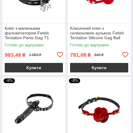
Кляп з маленьким
Класичний кляп з
фалоімітатором Fetish
силіконовою кулькою Fetish
Tentation Penis Gag T1
Tentation Silicone Gag Ball
Готово до відправки
Готово до відправки
983,48
781,08
₴
₴
1 069 ₴
849 ₴
Купити
Купити
–8%
–8%