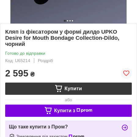
Кляп із фіксатором у формі дилдо UPKO
Desire for Mouth Bondage Collection-Dildo,
чорний
Готово до відправки
Код: U65214
Роздріб
2 595
₴
Купити
або
Купити з
Що таке купити з Пром?
Замовлення під захистом