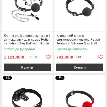
Кляп з силіконовою кулькою і
Класичний кляп з
затискачами для сосків Fetish
силіконовою кулькою Fetish
Tentation Gag Ball with Nipple
Tentation Silicone Gag Ball
Clamps
Готово до відправки
Готово до відправки
1 121,48
781,08
₴
₴
1 219 ₴
849 ₴
Купити
Купити
–8%
–8%