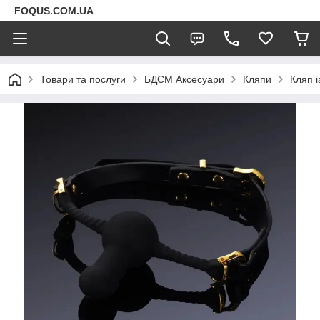
FOQUS.COM.UA
Товари та послуги
БДСМ Аксесуари
Кляпи
Кляп і