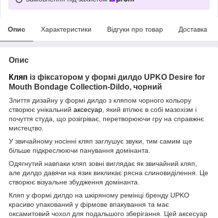
Опис
Характеристики
Відгуки про товар
Доставка
Опис
Кляп
із фіксатором у формі дилдо UPKO Desire for
Mouth Bondage Collection-Dildo, чорний
Злиття дизайну у формі дилдо з кляпом чорного кольору
створює унікальний
аксесуар
, який втілює в собі мазохізм і
почуття студа, що розігріває, перетворюючи гру на справжнє
мистецтво.
У звичайному носінні кляп заглушує звуки, тим самим ще
більше підкреслюючи панування домінанта.
Одягнутий навпаки кляп зовні виглядає як звичайний кляп,
але дилдо давячи на язик викликає рясна слиновиділення. Це
створює візуальне збудження домінанта.
Кляп у формі дилдо на шкіряному ремінці бренду UPKO
красиво упакований у фірмове впакування та має
оксамитовий чохол для подальшого зберігання. Цей аксесуар