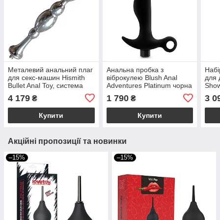
Металевий анальний плаг
Анальна пробка з
Набі
для секс-машин Hismith
віброкулею Blush Anal
для 
Bullet Anal Toy, система
Adventures Platinum чорна
Show
KlicLok
Blac
4 179
1 790
3 0
₴
₴
Купити
Купити
Акційні пропозиції та новинки
–15%
–15%