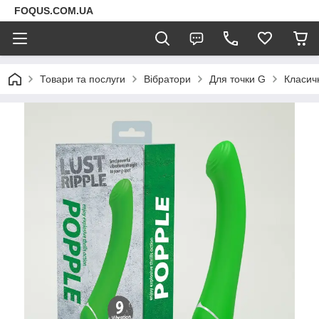
FOQUS.COM.UA
Товари та послуги
Вібратори
Для точки G
Класичн