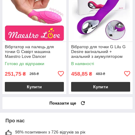
Вібртатор на палець для
Вібратор для точки G Lilu G
точки G Сквірт машина
Desire вагінальний +
Maestro Love Dancer
анальний з акумулятором
Готово до відправки
В наявності
251,75
458,85
₴
₴
265 ₴
483 ₴
Купити
Купити
Показати ще
Про нас
98% позитивних з 726 відгуків за рік