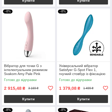
Купити
Купити
–8%
–8%
Вібратор для точки G з
Універсальний вібратор
інтелектуальним режимом
Satisfyer G-Spot Flex 1,
Svakom Amy Pale Pink
гнучкий стовбур із фіксацією
положення
Готово до відправки
Готово до відправки
2 915,48
1 379,08
₴
₴
3 169 ₴
1 499 ₴
Купити
Купити
–8%
–8%