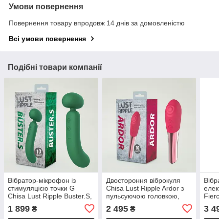
Умови повернення
Повернення товару впродовж 14 днів за домовленістю
Всі умови повернення
Подібні товари компанії
Вібратор-мікрофон із
Двостороння віброкуля
Вібр
стимуляцією точки G
Chisa Lust Ripple Ardor з
елек
Chisa Lust Ripple Buster.S,
пульсуючою головкою,
Fier
зелений
рожевий
Elec
1 899
2 495
3 4
₴
₴