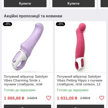
Купити
Купити
Акційні пропозиції та новинки
–8%
–8%
Потужний вібратор Satisfyer
Потужний вібратор Satisfyer
Vibes Charming Smile з
Vibes Petting Hippo з гнучким
гнучким стовбуром, літій
стовбуром, літій силікон, 12
силікон, 12 режимів
режимів
Готово до відправки
Готово до відправки
1 866,68
1 931,08
₴
₴
2 029 ₴
2 099 ₴