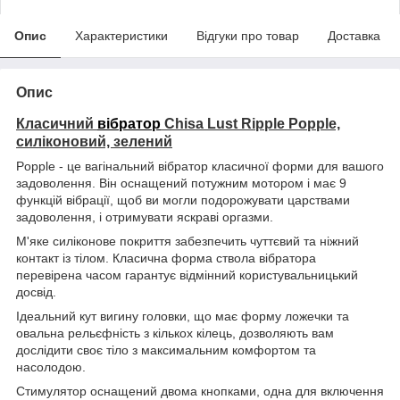
Опис
Характеристики
Відгуки про товар
Доставка
Опис
Класичний
вібратор
Chisa Lust Ripple Popple,
силіконовий, зелений
Popple - це вагінальний вібратор класичної форми для вашого
задоволення. Він оснащений потужним мотором і має 9
функцій вібрації, щоб ви могли подорожувати царствами
задоволення, і отримувати яскраві оргазми.
М'яке силіконове покриття забезпечить чуттєвий та ніжний
контакт із тілом. Класична форма ствола вібратора
перевірена часом гарантує відмінний користувальницький
досвід.
Ідеальний кут вигину головки, що має форму ложечки та
овальна рельєфність з кількох кілець, дозволяють вам
дослідити своє тіло з максимальним комфортом та
насолодою.
Стимулятор оснащений двома кнопками, одна для включення