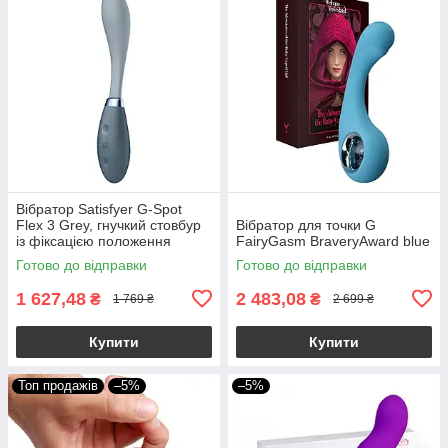
Вібратор Satisfyer G-Spot
Flex 3 Grey, гнучкий стовбур
Вібратор для точки G
із фіксацією положення
FairyGasm BraveryAward blue
Готово до відправки
Готово до відправки
1 627,48
2 483,08
₴
₴
1 769 ₴
2 699 ₴
Купити
Купити
Топ продажів
–5%
–5%