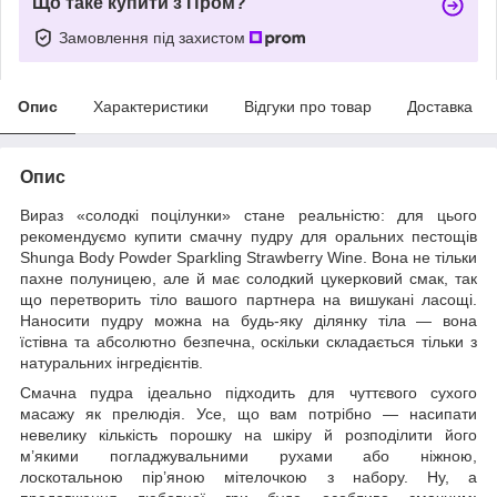
Що таке купити з Пром?
Замовлення під захистом
Опис
Характеристики
Відгуки про товар
Доставка
Опис
Вираз «солодкі поцілунки» стане реальністю: для цього
рекомендуємо купити смачну пудру для оральних пестощів
Shunga Body Powder Sparkling Strawberry Wine. Вона не тільки
пахне полуницею, але й має солодкий цукерковий смак, так
що перетворить тіло вашого партнера на вишукані ласощі.
Наносити пудру можна на будь-яку ділянку тіла — вона
їстівна та абсолютно безпечна, оскільки складається тільки з
натуральних інгредієнтів.
Смачна пудра ідеально підходить для чуттєвого сухого
масажу як прелюдія. Усе, що вам потрібно — насипати
невелику кількість порошку на шкіру й розподілити його
м’якими погладжувальними рухами або ніжною,
лоскотальною пір’яною мітелочкою з набору. Ну, а