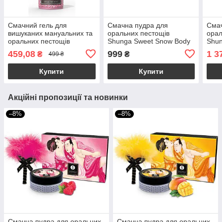
Смачний гель для
Смачна пудра для
Смач
вишуканих мануальних та
оральних пестощів
орал
оральних пестощів
Shunga Sweet Snow Body
Shun
Sensuva — Handipop
Powder – Honey of the
Raspb
459,08
999
1 3
₴
₴
499 ₴
Strawberry (59 мл)
Nymphs (228 гр)
аро
Купити
Купити
Акційні пропозиції та новинки
–8%
–8%
Смачна пудра для оральних
Смачна пудра для оральних