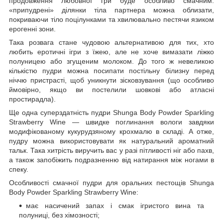
продовження любовної гри буде особливо смачним:
«припудрені» ділянки тіла партнера можна облизати,
покриваючи тіло поцілунками та хвилювально пестячи язиком
ерогенні зони.
Така розвага стане чудовою альтернативою для тих, хто
любить еротичні ігри з їжею, але не хоче вимазати ліжко
полуницею або згущеним молоком. До того ж невеликою
кількістю пудри можна посипати постільну білизну перед
ніччю пристрасті, щоб уникнути зісковзування (що особливо
ймовірно, якщо ви постелили шовкові або атласні
простирадла).
Ще одна суперздатність пудри Shunga Body Powder Sparkling
Strawberry Wine — швидке поглинання вологи завдяки
модифікованому кукурудзяному крохмалю в складі. А отже,
пудру можна використовувати як натуральний ароматний
тальк. Така хитрість виручить вас у разі пітливості ніг або пахв,
а також запобіжить подразненню від натирання між ногами в
спеку.
Особливості смачної пудри для оральних пестощів Shunga
Body Powder Sparkling Strawberry Wine:
має насичений запах і смак ігристого вина та
полуниці, без хімозності;