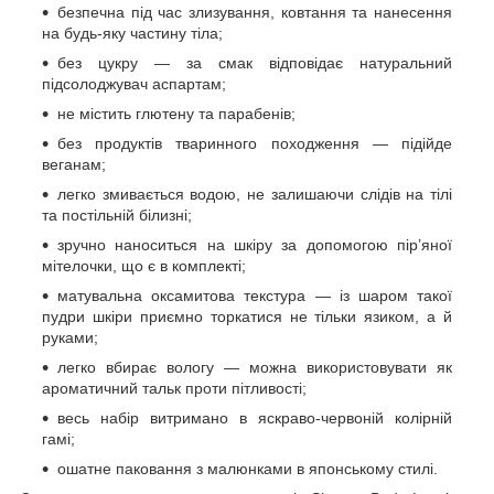
безпечна під час злизування, ковтання та нанесення
на будь-яку частину тіла;
без цукру — за смак відповідає натуральний
підсолоджувач аспартам;
не містить глютену та парабенів;
без продуктів тваринного походження — підійде
веганам;
легко змивається водою, не залишаючи слідів на тілі
та постільній білизні;
зручно наноситься на шкіру за допомогою пір’яної
мітелочки, що є в комплекті;
матувальна оксамитова текстура — із шаром такої
пудри шкіри приємно торкатися не тільки язиком, а й
руками;
легко вбирає вологу — можна використовувати як
ароматичний тальк проти пітливості;
весь набір витримано в яскраво-червоній колірній
гамі;
ошатне паковання з малюнками в японському стилі.