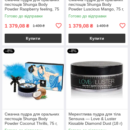
пестощів Shunga Body
пестощів Shunga Body
Powder Raspberry feeling, 75
Powder Luscious Mango, 75 г,
г, аромат малини
аромат манго
Готово до відправки
Готово до відправки
1 379,08
1 379,08
₴
₴
1 499 ₴
1 499 ₴
Купити
Купити
–8%
–8%
Смачна пудра для оральних
Мерехтлива пудра для тіла
пестощів Shunga Body
Sensuva — Love & Luster
Powder Coconut Thrills, 75 г,
Kissable Diamond Dust (18 г)
аромат кокоса
їстівна, без цукру