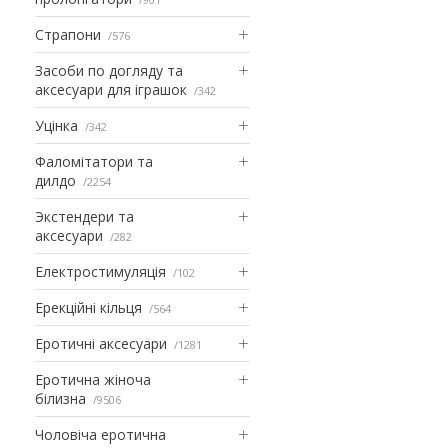
Страпони
576
Засоби по догляду та
аксесуари для іграшок
342
Уцінка
342
Фаломітатори та
дилдо
2254
Экстендери та
аксесуари
282
Електростимуляція
102
Ерекційні кільця
564
Еротичні аксесуари
1281
Еротична жіноча
білизна
9506
Чоловіча еротична