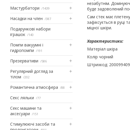
незабутнім. Домінуюч
Мастурбатори
1439
буде задоволений по
Сам стек має плетену
Насадки на член
387
зафіксується в руці т
міцної шкіри.
Подарункові набори
іграшок
140
Характеристики:
Помпи вакуумні і
Матеріал шкіра
гидропомпи
191
Колір чорний
Презервативи
586
Штрихкод: 20009940
Регулярний догляд за
тілом
202
Романтична атмосфера
88
Секс ляльки
77
Секс машини та
аксесуари
151
Стимулюючі засоби та
пролонгатори
901