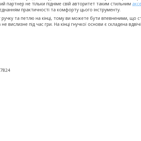
ий партнер не тільки підніме свій авторитет таким стильним
акс
єднанням практичності та комфорту цього інструменту.
 ручку та петлю на кінці, тому ви можете бути впевненими, що с
а не вислизне під час гри. На кінці гнучкої основи є складена вдвіч
97824