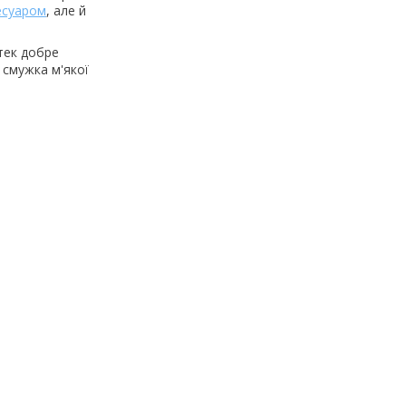
есуаром
, але й
тек добре
і смужка м'якої