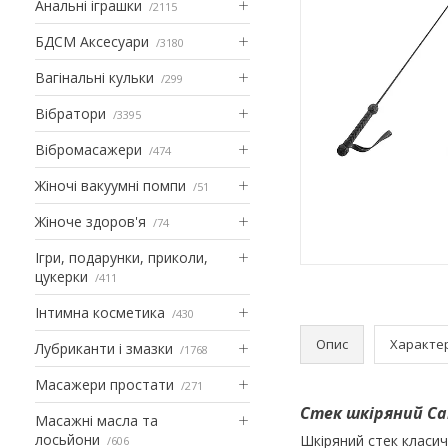
Анальні іграшки
2115
БДСМ Аксесуари
3180
Вагінальні кульки
299
Вібратори
3395
Вібромасажери
474
Жіночі вакуумні помпи
51
Жіноче здоров'я
74
Ігри, подарунки, приколи,
цукерки
411
Інтимна косметика
430
Опис
Характе
Лубриканти і змазки
1768
Масажери простати
271
Стек шкіряний Ca
Масажні масла та
лосьйони
Шкіряний стек класич
606