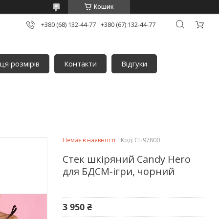
Кошик
+380 (68) 132-44-77
+380 (67) 132-44-77
ця розмірів
Контакти
Відгуки
Немає в наявності
Код:
CH97800
Стек шкіряний Candy Hero
для БДСМ-ігри, чорний
3 950 ₴