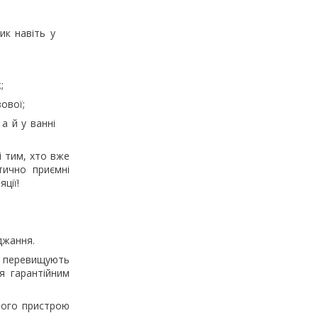
ик навіть у
;
ової;
а й у ванні
і тим, хто вже
тично приємні
ції!
джання.
 перевищують
я гарантійним
ного пристрою