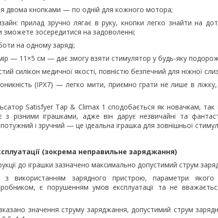
ня двома кнопками — по одній для кожного мотора;
зайн: прилад зручно лягає в руку, кнопки легко знайти на дот
 ви зможете зосередитися на задоволенні;
боти на одному заряді;
ір — 11×5 см — дає змогу взяти стимулятор у будь-яку подорож
тий силікон медичної якості, повністю безпечний для ніжної слиз
никність (IPX7) — легко мити, приємно грати не лише в ліжку, 
сатор Satisfyer Tap & Climax 1 сподобається як новачкам, так 
є з різними іграшками, адже він дарує незвичайні та фантас
 потужний і зручний — це ідеальна іграшка для зовнішньої стимуля
сплуатації (зокрема неправильне заряджання)
струкції до іграшки зазначено максимально допустимий струм заря
и з використанням зарядного пристрою, параметри якого
виробником, є порушенням умов експлуатації та не вважаєтьс
е вказано значення струму заряджання, допустимий струм заряд