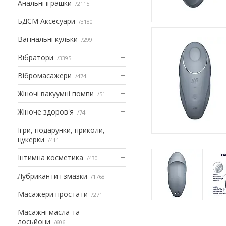
Анальні іграшки
2115
БДСМ Аксесуари
3180
Вагінальні кульки
299
Вібратори
3395
Вібромасажери
474
Жіночі вакуумні помпи
51
Жіноче здоров'я
74
Ігри, подарунки, приколи,
цукерки
411
Інтимна косметика
430
Лубриканти і змазки
1768
Масажери простати
271
Масажні масла та
лосьйони
606