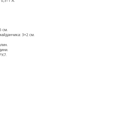
0,5–1 А.
5 см.
майданчика: 3×2 см.
илин.
дини.
PX7.