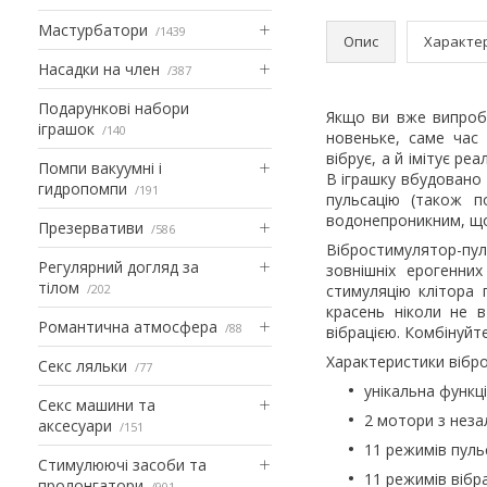
Мастурбатори
1439
Опис
Характе
Насадки на член
387
Подарункові набори
Якщо ви вже випробу
іграшок
140
новеньке, саме час 
вібрує, а й імітує ре
Помпи вакуумні і
В іграшку вбудовано 
гидропомпи
191
пульсацію (також 
водонепроникним, що 
Презервативи
586
Вібростимулятор-пу
Регулярний догляд за
зовнішніх ерогенни
тілом
202
стимуляцію клітора 
красень ніколи не 
Романтична атмосфера
88
вібрацією. Комбінуйт
Характеристики вібро
Секс ляльки
77
унікальна функці
Секс машини та
2 мотори з неза
аксесуари
151
11 режимів пуль
Стимулюючі засоби та
11 режимів вібраці
пролонгатори
901