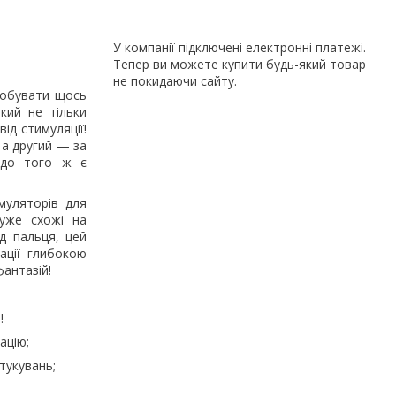
У компанії підключені електронні платежі.
Тепер ви можете купити будь-який товар
не покидаючи сайту.
робувати щось
кий не тільки
ід стимуляції!
 а другий — за
 до того ж є
муляторів для
дуже схожі на
ід пальця, цей
ації глибокою
фантазій!
!
ацію;
тукувань;