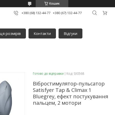
Кошик
+380 (68) 132-44-77
+380 (67) 132-44-77
ця розмірів
Контакти
Відгуки
Готово до відправки
Код:
SX0568
Вібростимулятор-пульсатор
Satisfyer Tap & Climax 1
Bluegrey, ефект постукування
пальцем, 2 мотори