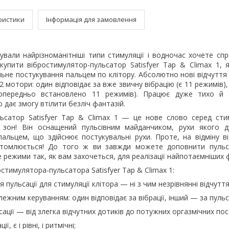
ристики
Інформація для замовлення
вали найрізноманітніші типи стимуляції і водночас хочете сп
купити вібростимулятор-пульсатор Satisfyer Tap & Climax 1, я
альне постукування пальцем по клітору. Абсолютно нові відчуття в
2 мотори: один відповідає за вже звичну вібрацію (є 11 режимів),
попередньо встановлено 11 режимів). Працює дуже тихо й
дає змогу втілити безліч фантазій.
льсатор Satisfyer Tap & Climax 1 — це нове слово серед сти
х зон! Він оснащений пульсівним майданчиком, рухи якого 
пальцем, що здійснює постукувальні рухи. Проте, на відміну в
втомлюється! До того ж ви завжди можете доповнити пульс
е режими так, як вам захочеться, для реалізації найпотаємніших 
стимулятора-пульсатора Satisfyer Tap & Climax 1:
я пульсації для стимуляції клітора — ні з чим незрівнянні відчуття
лежним керуванням: один відповідає за вібрації, інший — за пульс
сації — від злегка відчутних дотиків до потужних оргазмічних пос
ї, є і рівні, і ритмічні;