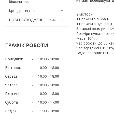
не має перевищувати 
білизна
807
Кросдресинг
4
2 мотори.
11 режимів вібрації.
НОВІ НАДХОДЖЕННЯ
2944
11 режимів пульсації.
Загальні розміри: 11×
Розміри пульсівного 
Маса: 104 г.
Час роботи: до 60 хв
ГРАФІК РОБОТИ
Час заряджання: 2 го
Водонепроникність: I
Понеділок
10:00
18:00
Вівторок
10:00
18:00
Середа
10:00
18:00
Четвер
10:00
18:00
Пʼятниця
10:00
18:00
Субота
10:00
17:00
Неділя
11:00
16:00