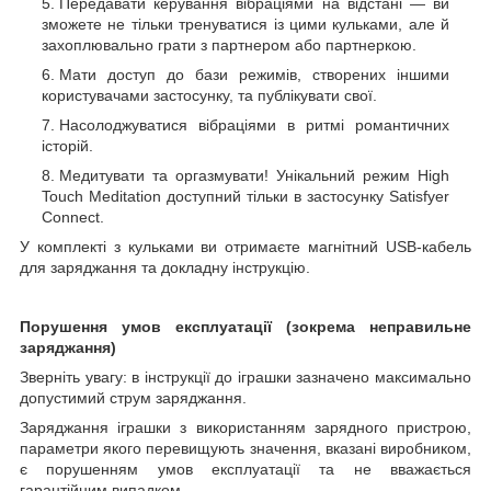
Передавати керування вібраціями на відстані — ви
зможете не тільки тренуватися із цими кульками, але й
захоплювально грати з партнером або партнеркою.
Мати доступ до бази режимів, створених іншими
користувачами застосунку, та публікувати свої.
Насолоджуватися вібраціями в ритмі романтичних
історій.
Медитувати та оргазмувати! Унікальний режим High
Touch Meditation доступний тільки в застосунку Satisfyer
Connect.
У комплекті з кульками ви отримаєте магнітний USB-кабель
для заряджання та докладну інструкцію.
Порушення умов експлуатації (зокрема неправильне
заряджання)
Зверніть увагу: в інструкції до іграшки зазначено максимально
допустимий струм заряджання.
Заряджання іграшки з використанням зарядного пристрою,
параметри якого перевищують значення, вказані виробником,
є порушенням умов експлуатації та не вважається
гарантійним випадком.