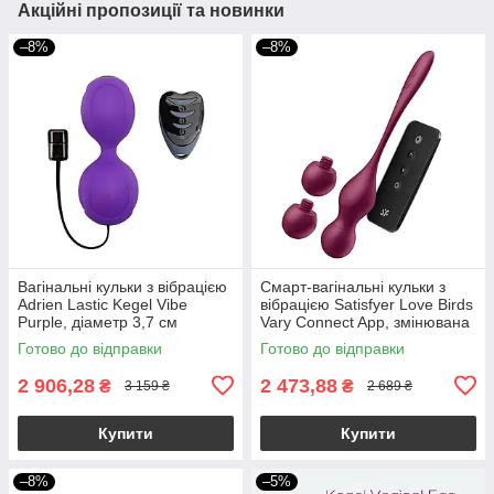
Акційні пропозиції та новинки
–8%
–8%
Вагінальні кульки з вібрацією
Смарт-вагінальні кульки з
Adrien Lastic Kegel Vibe
вібрацією Satisfyer Love Birds
Purple, діаметр 3,7 см
Vary Connect App, змінювана
маса, пульт ДК
Готово до відправки
Готово до відправки
2 906,28
2 473,88
₴
₴
3 159 ₴
2 689 ₴
Купити
Купити
–8%
–5%