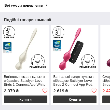
Всі умови повернення
Подібні товари компанії
Вагінальні смарт-кульки з
Вагінальні смарт-кульки з
Смар
вібрацією Satisfyer Love
вібрацією Satisfyer Love
вібр
Birds 1 Connect App White,
Birds 2 Connect App Red,
Bird
78 г
86 г, пульт ДК
змін
2 379
2 619
2 4
₴
₴
Купити
Купити