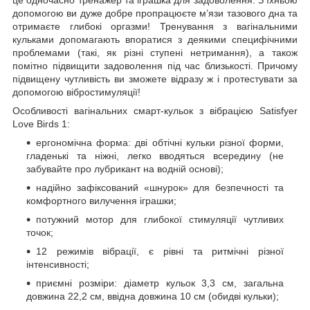
допомогою ви дуже добре пропрацюєте м’язи тазового дна та
отримаєте глибокі оргазми! Тренування з вагінальними
кульками допомагають впоратися з деякими специфічними
проблемами (такі, як різні ступені нетримання), а також
помітно підвищити задоволення під час близькості. Причому
підвищену чутливість ви зможете відразу ж і протестувати за
допомогою вібростимуляції!
Особливості вагінальних смарт-кульок з вібрацією Satisfyer
Love Birds 1:
ергономічна форма: дві обтічні кульки різної форми,
гладенькі та ніжні, легко вводяться всередину (не
забувайте про лубрикант на водній основі);
надійно зафіксований «шнурок» для безпечності та
комфортного вилучення іграшки;
потужний мотор для глибокої стимуляції чутливих
точок;
12 режимів вібрації, є рівні та ритмічні різної
інтенсивності;
приємні розміри: діаметр кульок 3,3 см, загальна
довжина 22,2 см, ввідна довжина 10 см (обидві кульки);