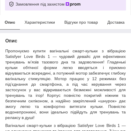
Замовлення під захистом
Опис
Характеристики
Відгуки про товар
Доставка
Опис
Пропонуємо купити вагінальні смарт-кульки з вібрацією
Satisfyer Love Birds 1 — чудовий девайс для ефективних
тренувань м’язів тазового дна та задоволення! Гладенькі
кульки обтічної форми легко вводяться і приємно
відчуваються всередині, а потужний мотор забезпечує глибоку
вагінальну стимуляцію. Мотор працює у 12 режимах без
під’єднання до смартфона, а під час керування через
застосунок у вас відкриваються безмежні можливості для
тренувань та ігор! Корпус повністю покритий ніжним та
безпечним силіконом, а надійно закріплений «шнурок» дає
змогу легко та комфортно витягати кульки. Повністю
водонепроникні, вони ідеально підійдуть для тренувань та
релаксу в душі!
Вагінальні смарт-кульки з вібрацією Satisfyer Love Birds 1 —
це одночасно тренажер та іграшка для задоволення. З їхньою