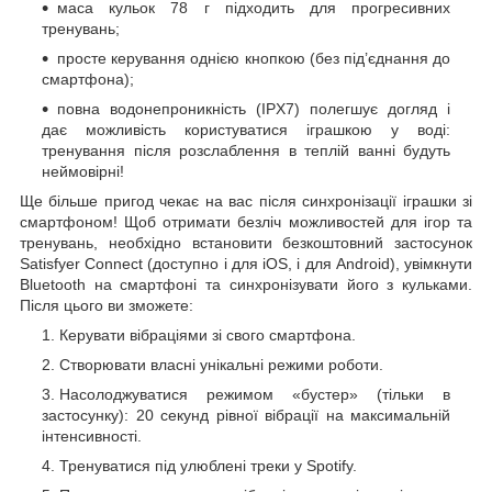
маса кульок 78 г підходить для прогресивних
тренувань;
просте керування однією кнопкою (без під’єднання до
смартфона);
повна водонепроникність (IPX7) полегшує догляд і
дає можливість користуватися іграшкою у воді:
тренування після розслаблення в теплій ванні будуть
неймовірні!
Ще більше пригод чекає на вас після синхронізації іграшки зі
смартфоном! Щоб отримати безліч можливостей для ігор та
тренувань, необхідно встановити безкоштовний застосунок
Satisfyer Connect (доступно і для iOS, і для Android), увімкнути
Bluetooth на смартфоні та синхронізувати його з кульками.
Після цього ви зможете:
Керувати вібраціями зі свого смартфона.
Створювати власні унікальні режими роботи.
Насолоджуватися режимом «бустер» (тільки в
застосунку): 20 секунд рівної вібрації на максимальній
інтенсивності.
Тренуватися під улюблені треки у Spotify.