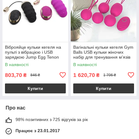
Віброяйце кульки кегеля на
Вагінальні кульки кегеля Gym
пульті з вібрацією і USB
Balls USB кульки жіночих
зарядкою Jump Egg Tenon
набір для тренування м'язів
професійні
В наявності
В наявності
803,70
1 620,70
₴
₴
846 ₴
1 706 ₴
Купити
Купити
Про нас
98% позитивних з 725 відгуків за рік
Працює з 23.01.2017