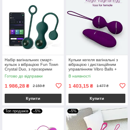
Набір вагінальних смарт-
Кульки кегеля вагінальні з
кульок з вібрацією Fun Town
вібрацією і дистанційним
Crystal Duo, з прозорими
управлінням Vibro Balls +
скляними кулями
Пульт з вібрацією
Готово до відправки
В наявності
1 986,28
1 403,15
₴
₴
2 159 ₴
1 477 ₴
Купити
Купити
Топ продажів
–5%
–5%