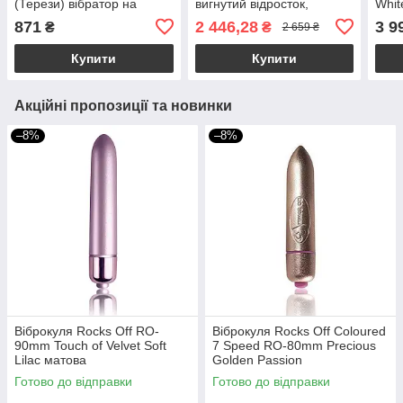
(Терези) вібратор на
вигнутий відросток,
Whit
палець, гель для клітора,
автоматичний підігрів
пот
871
2 446,28
3 9
₴
₴
2 659 ₴
підвіска
Купити
Купити
Акційні пропозиції та новинки
–8%
–8%
Віброкуля Rocks Off RO-
Віброкуля Rocks Off Coloured
90mm Touch of Velvet Soft
7 Speed ​​RO-80mm Precious
Lilac матова
Golden Passion
Готово до відправки
Готово до відправки