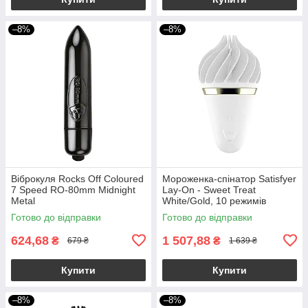
–8%
–8%
Віброкуля Rocks Off Coloured
Мороженка-спінатор Satisfyer
7 Speed ​​RO-80mm Midnight
Lay-On - Sweet Treat
Metal
White/Gold, 10 режимів
роботи, водонепроникний
Готово до відправки
Готово до відправки
624,68
1 507,88
₴
₴
679 ₴
1 639 ₴
Купити
Купити
–8%
–8%