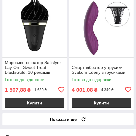
Морозиво-спінатор Satisfyer
Lay-On - Sweet Treat
Смарт-вібратор у трусики
Black/Gold, 10 режимів
Svakom Edeny з трусиками
роботи, водонепроникний
Готово до відправки
Готово до відправки
1 507,88
4 001,08
₴
₴
1 639 ₴
4 349 ₴
Купити
Купити
Показати ще