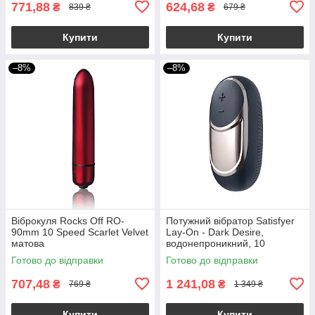
771,88
624,68
₴
₴
839 ₴
679 ₴
Купити
Купити
–8%
–8%
Віброкуля Rocks Off RO-
Потужний вібратор Satisfyer
90mm 10 Speed ​​Scarlet Velvet
Lay-On - Dark Desire,
матова
водонепроникний, 10
режимів роботи
Готово до відправки
Готово до відправки
707,48
1 241,08
₴
₴
769 ₴
1 349 ₴
Купити
Купити