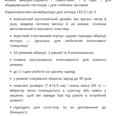
збуджувальних пестощів, і для глибоких оргазмів.
Характеристики мінівібратора для клітора LELO Lily 3:
компактний ергономічний дизайн: він зручно лягає в
руку завдяки легкому вигину й не ковзає, оскільки
виготовлений із матового пластику;
жорсткий пластиковий корпус чудово передає вібрації
мотора — ідеально для любителів інтенсивної
стимуляції;
10 режимів вібрації: 1 рівний та 9 ритмізованих;
плавне регулювання інтенсивності для кожного
режиму;
до 2 годин роботи на одному заряді;
у режимі очікування зберігає заряд до 90 днів;
невеликі розміри (7,4×3,9 см) і мала маса (45 г) —
вібратор легко поміщається в сумочку або навіть у
кишеню, щоб він завжди був під рукою в потрібний
момент;
підходить для соло-ігор та як доповнення до
близькості;