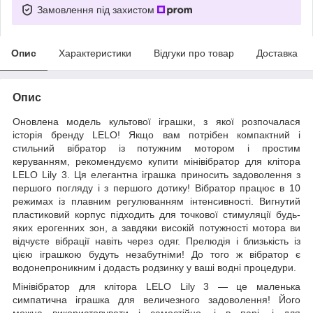
Замовлення під захистом
Опис
Характеристики
Відгуки про товар
Доставка
Опис
Оновлена модель культової іграшки, з якої розпочалася
історія бренду LELO! Якщо вам потрібен компактний і
стильний вібратор із потужним мотором і простим
керуванням, рекомендуємо купити мінівібратор для клітора
LELO Lily 3. Ця елегантна іграшка приносить задоволення з
першого погляду і з першого дотику! Вібратор працює в 10
режимах із плавним регулюванням інтенсивності. Вигнутий
пластиковий корпус підходить для точкової стимуляції будь-
яких ерогенних зон, а завдяки високій потужності мотора ви
відчуєте вібрації навіть через одяг. Прелюдія і близькість із
цією іграшкою будуть незабутніми! До того ж вібратор є
водонепроникним і додасть родзинку у ваші водні процедури.
Мінівібратор для клітора LELO Lily 3 — це маленька
симпатична іграшка для величезного задоволення! Його
можна використовувати і самостійно, і в парі, і для