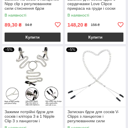
Nipp clip з регулюванням
сердечками Love Clipce
сили стиснення бдсм
прикраса на груди і соски
В наявності
В наявності
89,30
148,20
₴
₴
94 ₴
156 ₴
Купити
Купити
–5%
–5%
Зажими потрійні бдсм для
Затискач бдсм для сосків V-
сосків і клітора 3 в 1 Nipple
Clipps з ланцюгом і
Clip 3 з ланцюгом і
регулюванням сили
регулюванням
зтискання
В наявності
В наявності