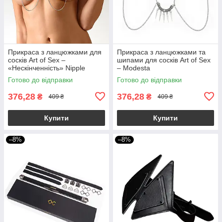
Прикраса з ланцюжками для
Прикраса з ланцюжками та
сосків Art of Sex –
шипами для сосків Art of Sex
«Нескінченність» Nipple
– Modesta
Jewerlry Infinity
Готово до відправки
Готово до відправки
376,28
376,28
₴
₴
409 ₴
409 ₴
Купити
Купити
–8%
–8%