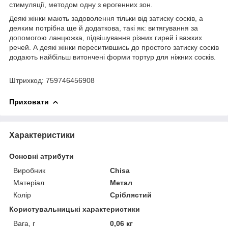
стимуляції, методом одну з ерогенних зон.
Деякі жінки мають задоволення тільки від затиску сосків, а
деяким потрібна ще й додаткова, такі як: витягування за
допомогою ланцюжка, підвішування різних гирей і важких
речей. А деякі жінки переситившись до простого затиску сосків
додають найбільш витончені форми тортур для ніжних сосків.
Штрихкод: 759746456908
Приховати
Характеристики
Основні атрибути
Виробник
Chisa
Матеріал
Метал
Колір
Сріблястий
Користувальницькі характеристики
Вага, г
0,06 кг