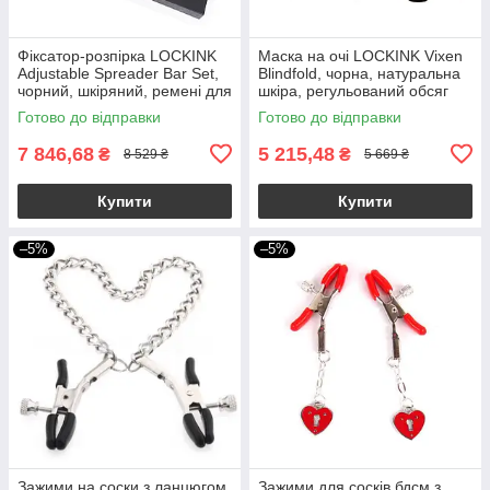
Фіксатор-розпірка LOCKINK
Маска на очі LOCKINK Vixen
Adjustable Spreader Bar Set,
Blindfold, чорна, натуральна
чорний, шкіряний, ремені для
шкіра, регульований обсяг
шиї, рук/ніг
Готово до відправки
Готово до відправки
7 846,68
5 215,48
₴
₴
8 529 ₴
5 669 ₴
Купити
Купити
–5%
–5%
Зажими на соски з ланцюгом
Зажими для сосків бдсм з