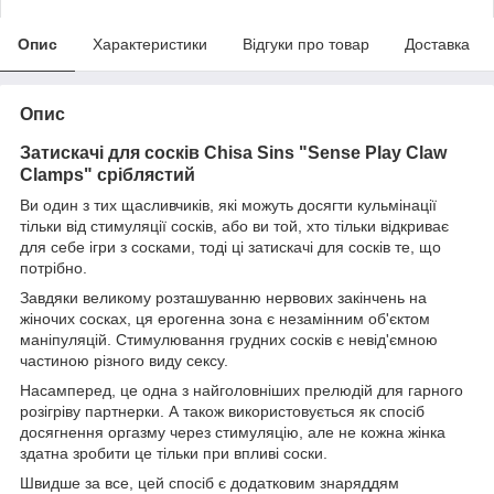
Опис
Характеристики
Відгуки про товар
Доставка
Опис
Затискачі для сосків Chisa Sins "Sense Play Claw
Clamps" сріблястий
Ви один з тих щасливчиків, які можуть досягти кульмінації
тільки від стимуляції сосків, або ви той, хто тільки відкриває
для себе ігри з сосками, тоді ці затискачі для сосків те, що
потрібно.
Завдяки великому розташуванню нервових закінчень на
жіночих сосках, ця ерогенна зона є незамінним об'єктом
маніпуляцій. Стимулювання грудних сосків є невід'ємною
частиною різного виду сексу.
Насамперед, це одна з найголовніших прелюдій для гарного
розігріву партнерки. А також використовується як спосіб
досягнення оргазму через стимуляцію, але не кожна жінка
здатна зробити це тільки при впливі соски.
Швидше за все, цей спосіб є додатковим знаряддям