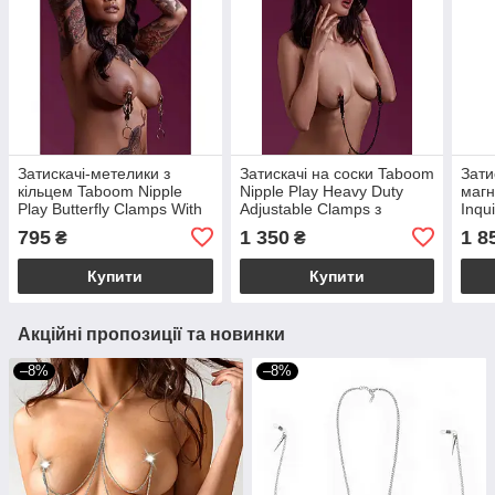
Затискачі-метелики з
Затискачі на соски Taboom
Зати
кільцем Taboom Nipple
Nipple Play Heavy Duty
магн
Play Butterfly Clamps With
Adjustable Clamps з
Inqui
Ring, сріблясті
чорним ланцюжком
795
1 350
1 8
₴
₴
Купити
Купити
Акційні пропозиції та новинки
–8%
–8%