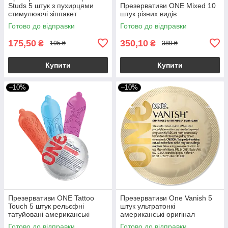
Studs 5 штук з пухирцями
Презервативи ONE Mixed 10
стимулюючі зіппакет
штук різних видів
Готово до відправки
Готово до відправки
175,50
350,10
₴
₴
195 ₴
389 ₴
Купити
Купити
–10%
–10%
Презервативи ONE Tattoo
Презервативи One Vanish 5
Touch 5 штук рельєфні
штук ультратонкі
татуйовані американські
американські оригінал
оригінал (упаковка пакет)
Готово до відправки
Готово до відправки