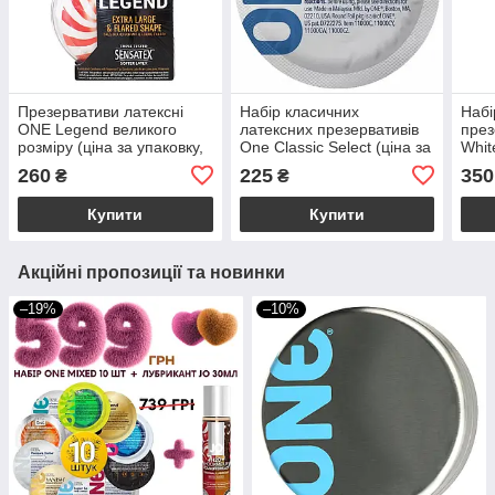
Презервативи латексні
Набір класичних
Набі
ONE Legend великого
латексних презервативів
през
розміру (ціна за упаковку,
One Classic Select (ціна за
Whit
3 шт.)
5 шт.)
(цін
260
225
350
₴
₴
Купити
Купити
Акційні пропозиції та новинки
–19%
–10%