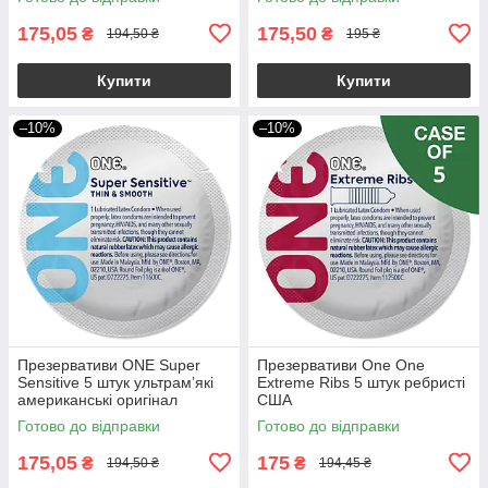
175,05
175,50
₴
₴
194,50 ₴
195 ₴
Купити
Купити
–10%
–10%
Презервативи ONE Super
Презервативи One One
Sensitive 5 штук ультрамʼякі
Extreme Ribs 5 штук ребристі
американські оригінал
США
(упаковка пакет)
Готово до відправки
Готово до відправки
175,05
175
₴
₴
194,50 ₴
194,45 ₴