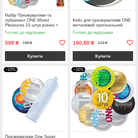
Набір Презервативи та
лубрикант ONE Mixed
Кейс для презервативів ONE
Pleasures 10 штук різних +
металевий оригінальний
змазка JO 30ml
Готово до відправки
Готово до відправки
599
190,80
₴
₴
739 ₴
212 ₴
Купити
Купити
–10%
–10%
Презервативи One Super