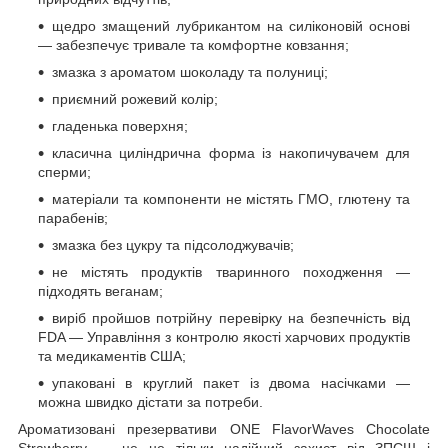
щедро змащений лубрикантом на силіконовій основі
— забезпечує тривале та комфортне ковзання;
змазка з ароматом шоколаду та полуниці;
приємний рожевий колір;
гладенька поверхня;
класична циліндрична форма із накопичувачем для
сперми;
матеріали та компоненти не містять ГМО, глютену та
парабенів;
змазка без цукру та підсолоджувачів;
не містять продуктів тваринного походження —
підходять веганам;
виріб пройшов потрійну перевірку на безпечність від
FDA — Управління з контролю якості харчових продуктів
та медикаментів США;
упаковані в круглий пакет із двома насічками —
можна швидко дістати за потреби.
Ароматизовані презервативи ONE FlavorWaves Chocolate
Strawberry — це не тільки надійний захист від ЗПСШ і