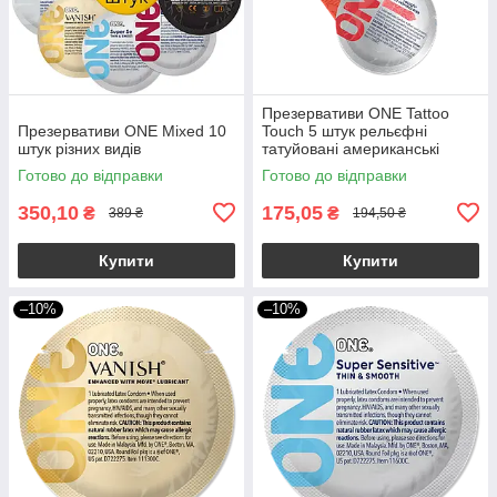
Презервативи ONE Tattoo
Презервативи ONE Mixed 10
Touch 5 штук рельєфні
штук різних видів
татуйовані американські
оригінал (упаковка пакет)
Готово до відправки
Готово до відправки
350,10
175,05
₴
₴
389 ₴
194,50 ₴
Купити
Купити
–10%
–10%