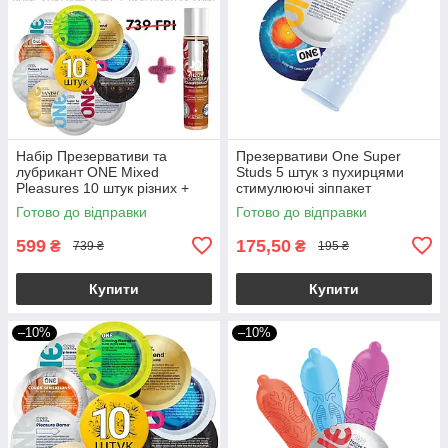
Набір Презервативи та
Презервативи One Super
лубрикант ONE Mixed
Studs 5 штук з пухирцями
Pleasures 10 штук різних +
стимулюючі зіппакет
змазка JO 30ml
Готово до відправки
Готово до відправки
599
175,50
₴
₴
739 ₴
195 ₴
Купити
Купити
–10%
–10%