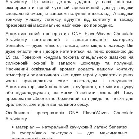
Strawberry. Ця мила деталь додасть у ваші постільні
експерименти новий чуттєвий ароматичний досвід завдяки
спеціальній змазці із запахом полуниці в шоколаді. А завдяки
тонкому м’якому латексу відчуття від контакту в такому
презервативі максимально наближені до природних.
Ароматизований презерватив ONE FlavorWaves Chocolate
Strawberry виготовлений із запатентованого матеріалу
Sensatex — дуже м’якого, тонкого, але міцного латексу. Він
дуже еластичний і добре натягнеться на пеніс довжиною до
19 см. Поверхня кондома покрита спеціальною змазкою на
силіконовій основі із запахом шоколаду та полуниці.
Насичений освіжальний аромат додасть вашому контакту
атмосфери романтичного кіно: адже герої у відвертих сценах
часто пригощаються саме шоколадом і полуницею.
Ароматизатор, який додається в лубрикант, не містить цукру
або підсолоджувачів, які могли б змінити рівень pH. Тому
презерватив абсолютно безпечний та підійде не тільки для
орального, але й для вагінального сексу.
Особливості презервативів ONE FlavorWaves Chocolate
Strawberry:
матеріал — натуральний каучуковий латекс Sensatex
із суперм’якою текстурою — для максимально
природних відчуттів;