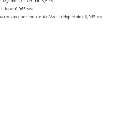
MyONE Custom Fit: 5,5 см.
тінок: 0,065 мм.
тонких презервативів (Vanish Hyperthin): 0,045 мм.