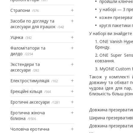
пройшли клінічні
у наборі — 3 пре
Страпони
576
кожен презерват
Засоби по догляду та
круглі пакетики
аксесуари для іграшок
342
У наборі ви знайдете
Уцінка
342
ONE Vanish Hype
бренду.
Фаломітатори та
дилдо
2254
ONE Super Sens
ковзання.
Экстендери та
MyONE Custom Fi
аксесуари
282
Також у комплекті 
Електростимуляція
102
довжину та обхват пе
чудова ідея для пар,
Ерекційні кільця
564
близькість більш різ
Еротичні аксесуари
1281
Довжина презервативі
Еротична жіноча
Ширина презервативів
білизна
9506
Довжина презерватив
Чоловіча еротична