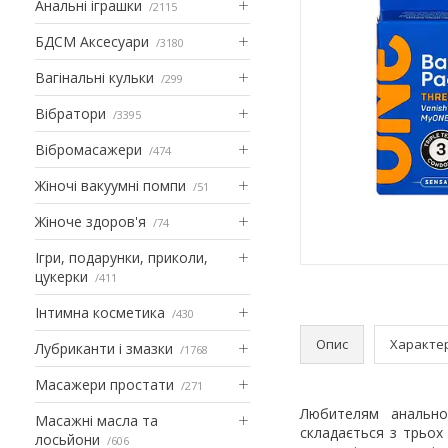
Анальні іграшки
2115
БДСМ Аксесуари
3180
Вагінальні кульки
299
Вібратори
3395
Вібромасажери
474
Жіночі вакуумні помпи
51
Жіноче здоров'я
74
Ігри, подарунки, приколи,
цукерки
411
Інтимна косметика
430
Опис
Характе
Лубриканти і змазки
1768
Масажери простати
271
Любителям анально
Масажні масла та
складається з трьох 
лосьйони
606