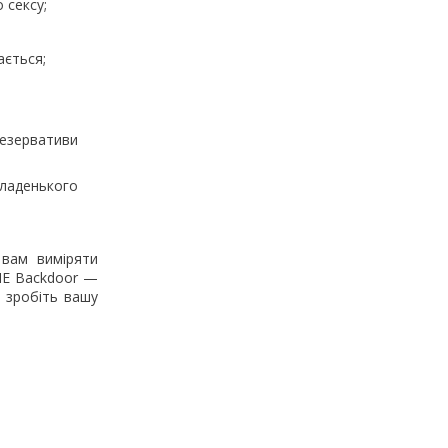
 сексу;
ається;
резервативи
ладенького
 вам виміряти
ONE Backdoor —
, зробіть вашу