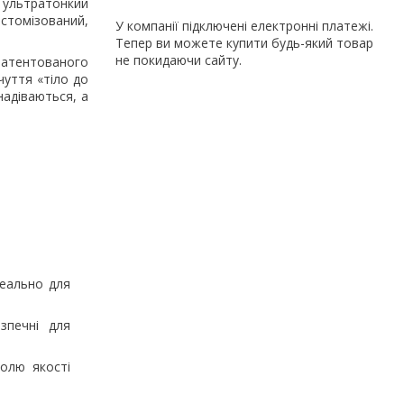
: ультратонкий
стомізований,
У компанії підключені електронні платежі.
Тепер ви можете купити будь-який товар
не покидаючи сайту.
патентованого
чуття «тіло до
надіваються, а
деально для
зпечні для
олю якості