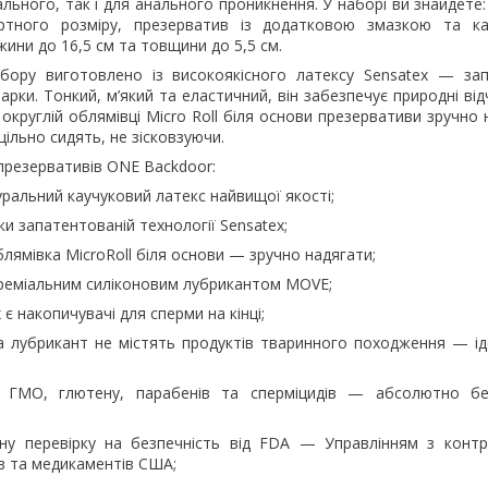
нального, так і для анального проникнення. У наборі ви знайдете
ртного розміру, презерватив із додатковою змазкою та ка
ини до 16,5 см та товщини до 5,5 см.
абору виготовлено із високоякісного латексу Sensatex — за
арки. Тонкий, м’який та еластичний, він забезпечує природні від
й округлій облямівці Micro Roll біля основи презервативи зручно 
льно сидять, не зісковзуючи.
презервативів ONE Backdoor:
ральний каучуковий латекс найвищої якості;
ки запатентованій технології Sensatex;
блямівка MicroRoll біля основи — зручно надягати;
преміальним силіконовим лубрикантом MOVE;
х є накопичувачі для сперми на кінці;
а лубрикант не містять продуктів тваринного походження — і
є ГМО, глютену, парабенів та сперміцидів — абсолютно бе
ну перевірку на безпечність від FDA — Управлінням з контр
в та медикаментів США;