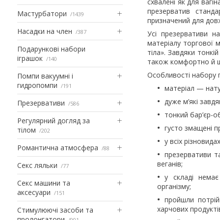
схвалені як для вагі
презерватив станда
Мастурбатори
1439
призначений для довж
Насадки на член
387
Усі презервативи н
матеріалу торгової м
Подарункові набори
тіла». Завдяки тонкі
іграшок
140
також комфортно й щі
Особливості набору 
Помпи вакуумні і
гидропомпи
191
матеріал — нату
дуже м’які завдя
Презервативи
586
тонкий бар’єр-о
Регулярний догляд за
густо змащені 
тілом
202
у всіх різновида
Романтична атмосфера
88
презервативи т
веганів;
Секс ляльки
77
у складі нема
Секс машини та
організму;
аксесуари
151
пройшли потрій
харчових продукті
Стимулюючі засоби та
пролонгатори
901