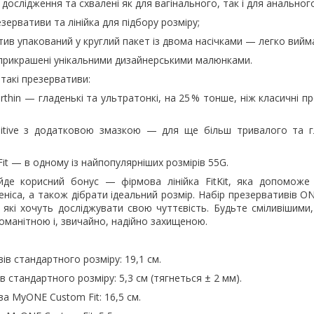
 дослідження та схвалені як для вагінального, так і для анального
зервативи та лінійка для підбору розміру;
ив упакований у круглий пакет із двома насічками — легко вийм
 прикрашені унікальними дизайнерськими малюнками.
 такі презервативи:
rthin — гладенькі та ультратонкі, на 25 % тонше, ніж класичні п
itive з додатковою змазкою — для ще більш тривалого та г
t — в одному із найпопулярніших розмірів 55G.
йде корисний бонус — фірмова лінійка FitKit, яка допоможе
ніса, а також дібрати ідеальний розмір. Набір презервативів 
 які хочуть досліджувати свою чуттєвість. Будьте сміливішими
номанітною і, звичайно, надійно захищеною.
в стандартного розміру: 19,1 см.
 стандартного розміру: 5,3 см (тягнеться ± 2 мм).
а MyONE Custom Fit: 16,5 см.