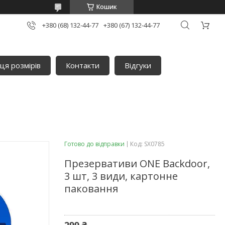
Кошик
+380 (68) 132-44-77
+380 (67) 132-44-77
ця розмірів
Контакти
Відгуки
Готово до відправки
Код:
SX0785
Презервативи ONE Backdoor,
3 шт, 3 види, картонне
паковання
299 ₴