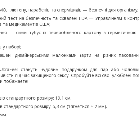
ГМО, глютену, парабенів та сперміцидів — безпечні для організму;
ий тест на безпечність та схвалені FDA — Управлінням з конт
в та медикаментів США;
ння — синій тубус із переробленого картону з герметичною 
 у наборі;
рашені дизайнерськими малюнками (арти на різних пакован
ltraFeel стануть чудовим подарунком для пар або чоловікі
ливість під час захищеного сексу. Спробуйте всі свої улюблені по
ки побажаєте!
в стандартного розміру: 19,1 см.
 стандартного розміру: 5,3 см (тягнеться ± 2 мм).
 мм.