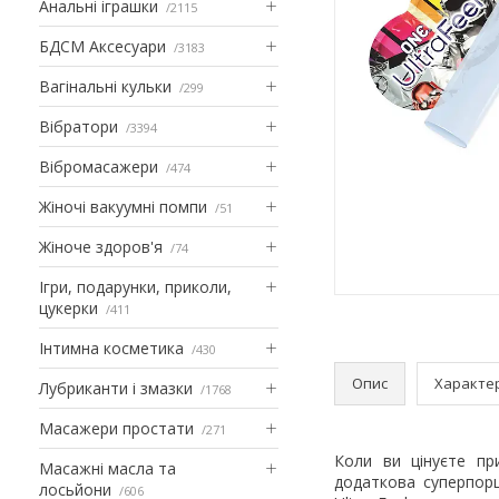
Анальні іграшки
2115
БДСМ Аксесуари
3183
Вагінальні кульки
299
Вібратори
3394
Вібромасажери
474
Жіночі вакуумні помпи
51
Жіноче здоров'я
74
Ігри, подарунки, приколи,
цукерки
411
Інтимна косметика
430
Опис
Характе
Лубриканти і змазки
1768
Масажери простати
271
Коли ви цінуєте пр
Масажні масла та
додаткова суперпор
лосьйони
606