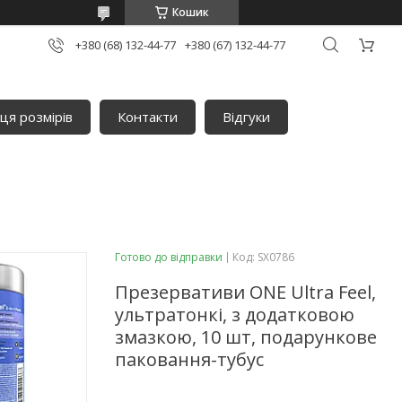
Кошик
+380 (68) 132-44-77
+380 (67) 132-44-77
ця розмірів
Контакти
Відгуки
Готово до відправки
Код:
SX0786
Презервативи ONE Ultra Feel,
ультратонкі, з додатковою
змазкою, 10 шт, подарункове
паковання-тубус