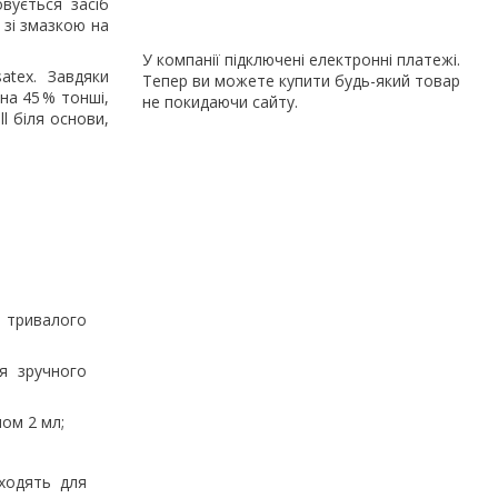
вується засіб
 зі змазкою на
У компанії підключені електронні платежі.
atex. Завдяки
Тепер ви можете купити будь-який товар
 на 45 % тонші,
не покидаючи сайту.
l біля основи,
 тривалого
я зручного
мом 2 мл;
ходять для