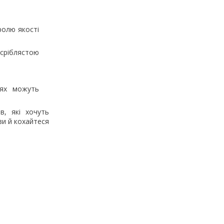
ролю якості
сріблястою
нях можуть
в, які хочуть
зи й кохайтеся