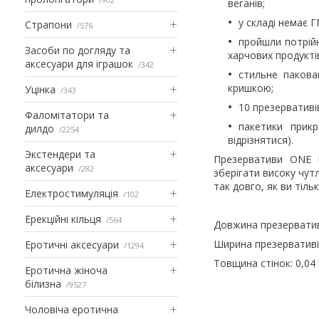
веганів;
у складі немає 
Страпони
576
пройшли потрійн
Засоби по догляду та
харчових продукті
аксесуари для іграшок
342
стильне пакова
кришкою;
Уцінка
343
10 презервативів
Фаломітатори та
пакетики прик
дилдо
2254
відрізнятися).
Экстендери та
Презервативи ONE U
аксесуари
282
зберігати високу чут
так довго, як ви тіль
Електростимуляція
102
Ерекційні кільця
564
Довжина презервативі
Ширина презервативів
Еротичні аксесуари
1294
Товщина стінок: 0,04
Еротична жіноча
білизна
9527
Чоловіча еротична