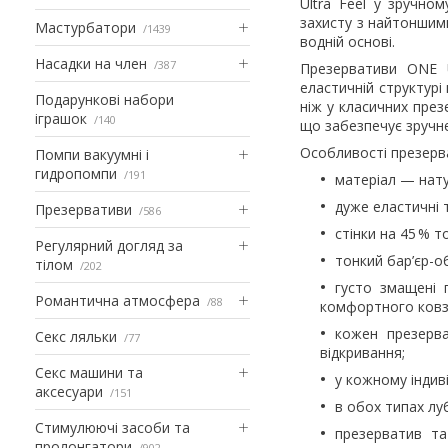
Ultra Feel у зручно
захисту з найтоншим
Мастурбатори
1439
водній основі.
Насадки на член
387
Презервативи ONE Ul
еластичній структурі 
Подарункові набори
ніж у класичних през
іграшок
140
що забезпечує зручн
Особливості презерва
Помпи вакуумні і
гидропомпи
191
матеріал — нату
дуже еластичні т
Презервативи
586
стінки на 45 % т
Регулярний догляд за
тонкий бар’єр-о
тілом
202
густо змащені 
Романтична атмосфера
88
комфортного ковз
кожен презерва
Секс ляльки
77
відкривання;
Секс машини та
у кожному індив
аксесуари
151
в обох типах лу
Стимулюючі засоби та
презерватив та
пролонгатори
902