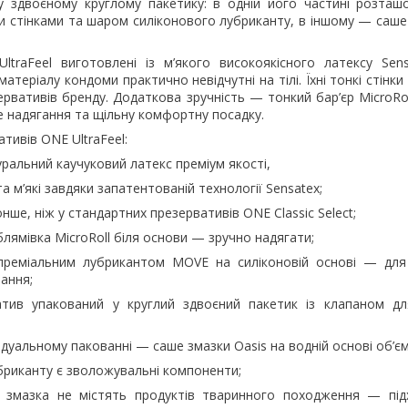
му здвоєному круглому пакетику: в одній його частині розташо
и стінками та шаром силіконового лубриканту, в іншому — саше
traFeel виготовлені із м’якого високоякісного латексу Sens
матеріалу кондоми практично невідчутні на тілі. Їхні тонкі стінки
ервативів бренду. Додаткова зручність — тонкий бар’єр MicroRol
е надягання та щільну комфортну посадку.
тивів ONE UltraFeel:
ральний каучуковий латекс преміум якості,
а м’які завдяки запатентованій технології Sensatex;
онше, ніж у стандартних презервативів ONE Classic Select;
блямівка MicroRoll біля основи — зручно надягати;
преміальним лубрикантом MOVE на силіконовій основі — для
ання;
тив упакований у круглий здвоєний пакетик із клапаном дл
ідуальному пакованні — саше змазки Oasis на водній основі об’є
бриканту є зволожувальні компоненти;
 змазка не містять продуктів тваринного походження — під