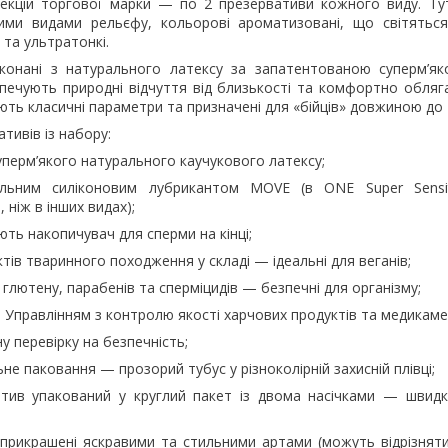
лекцій торгової марки — по 2 презервативи кожного виду. Ту
ними видами рельєфу, кольорові ароматизовані, що світяться
та ультратонкі.
иконані з натурального латексу за запатентованою суперм’
печують природні відчуття від близькості та комфортно обляга
ють класичні параметри та призначені для «бійців» довжиною до 
тивів із набору:
суперм’якого натурального каучукового латексу;
альним силіконовим лубрикантом MOVE (в ONE Super Sensit
 ніж в інших видах);
ють накопичувач для сперми на кінці;
тів тваринного походження у складі — ідеальні для веганів;
 глютену, парабенів та сперміцидів — безпечні для організму;
Управлінням з контролю якості харчових продуктів та медикаме
у перевірку на безпечність;
не паковання — прозорий тубус у різноколірній захисній плівці;
тив упакований у круглий пакет із двома насічками — швидк
 прикрашені яскравими та стильними артами (можуть відрізнят