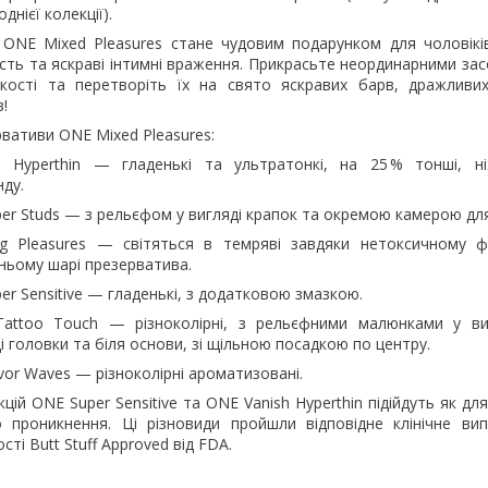
днієї колекції).
 ONE Mixed Pleasures стане чудовим подарунком для чоловіків
сть та яскраві інтимні враження. Прикрасьте неординарними за
кості та перетворіть їх на свято яскравих барв, дражливи
!
рвативи ONE Mixed Pleasures:
 Hyperthin — гладенькі та ультратонкі, на 25 % тонші, ні
ду.
er Studs — з рельєфом у вигляді крапок та окремою камерою для
ng Pleasures — світяться в темряві завдяки нетоксичному 
шньому шарі презерватива.
er Sensitive — гладенькі, з додатковою змазкою.
attoo Touch — різноколірні, з рельєфними малюнками у виг
і головки та біля основи, зі щільною посадкою по центру.
vor Waves — різноколірні ароматизовані.
цій ONE Super Sensitive та ONE Vanish Hyperthin підійдуть як для
о проникнення. Ці різновиди пройшли відповідне клінічне ви
сті Butt Stuff Approved від FDA.