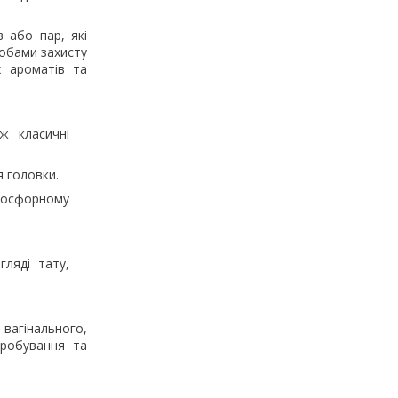
 або пар, які
собами захисту
х ароматів та
ж класичні
 головки.
фосфорному
ляді тату,
 вагінального,
пробування та