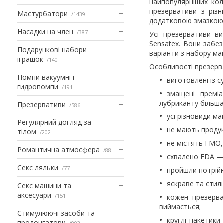
найпопулярніших ко
презервативи з різ
Мастурбатори
1439
додатковою змазкою 
Насадки на член
387
Усі презервативи в
Sensatex. Вони забез
Подарункові набори
варіанти з набору ма
іграшок
140
Особливості презерва
Помпи вакуумні і
виготовлені із 
гидропомпи
191
змащені премі
лубриканту більша,
Презервативи
586
усі різновиди ма
Регулярний догляд за
не мають продук
тілом
202
не містять ГМО,
Романтична атмосфера
88
схвалено FDA — 
Секс ляльки
77
пройшли потрійн
яскраве та стиль
Секс машини та
аксесуари
151
кожен презерва
виймається;
Стимулюючі засоби та
круглі пакетики
пролонгатори
902