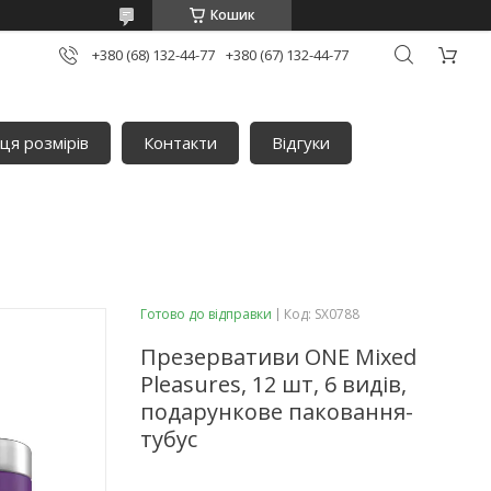
Кошик
+380 (68) 132-44-77
+380 (67) 132-44-77
ця розмірів
Контакти
Відгуки
Готово до відправки
Код:
SX0788
Презервативи ONE Mixed
Pleasures, 12 шт, 6 видів,
подарункове паковання-
тубус