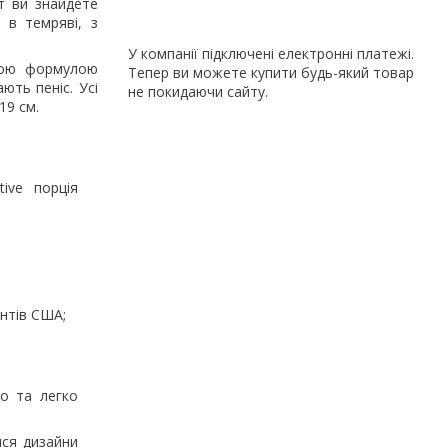
т ви знайдете
 в темряві, з
У компанії підключені електронні платежі.
якою формулою
Тепер ви можете купити будь-який товар
ють пеніс. Усі
не покидаючи сайту.
19 см.
ive порція
нтів США;
о та легко
ися дизайни