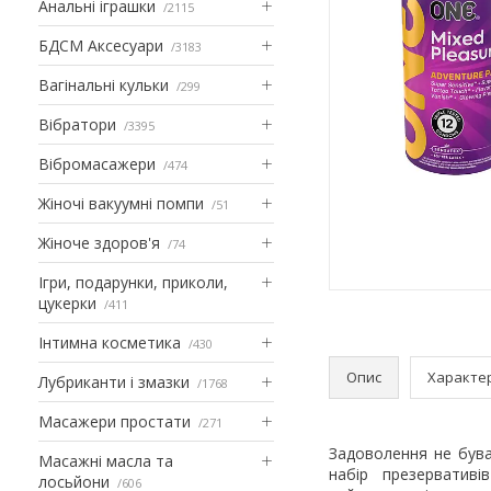
Анальні іграшки
2115
БДСМ Аксесуари
3183
Вагінальні кульки
299
Вібратори
3395
Вібромасажери
474
Жіночі вакуумні помпи
51
Жіноче здоров'я
74
Ігри, подарунки, приколи,
цукерки
411
Інтимна косметика
430
Опис
Характе
Лубриканти і змазки
1768
Масажери простати
271
Задоволення не бува
Масажні масла та
набір презерватив
лосьйони
606