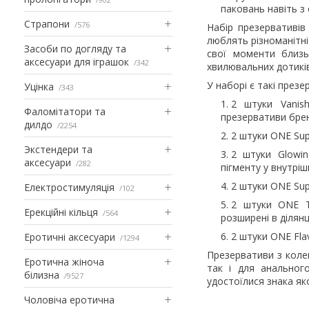
паковань навіть з о
Страпони
576
Набір презервативів
люблять різноманітні
Засоби по догляду та
свої моменти близь
аксесуари для іграшок
342
хвилювальних дотиків
У наборі є такі презе
Уцінка
343
2 штуки Vanish
Фаломітатори та
презервативи брен
дилдо
2254
2 штуки ONE Sup
Экстендери та
2 штуки Glowi
аксесуари
282
пігменту у внутрі
2 штуки ONE Sup
Електростимуляція
102
2 штуки ONE T
Ерекційні кільця
564
розширені в ділянц
2 штуки ONE Fla
Еротичні аксесуари
1294
Презервативи з колек
Еротична жіноча
так і для анальног
білизна
9527
удостоїлися знака яко
Чоловіча еротична