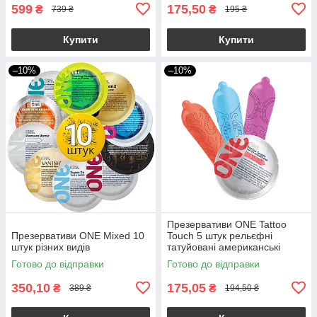
599
175,50
₴
₴
739 ₴
195 ₴
Купити
Купити
–10%
–10%
Презервативи ONE Tattoo
Презервативи ONE Mixed 10
Touch 5 штук рельєфні
штук різних видів
татуйовані американські
оригінал (упаковка пакет)
Готово до відправки
Готово до відправки
350,10
175,05
₴
₴
389 ₴
194,50 ₴