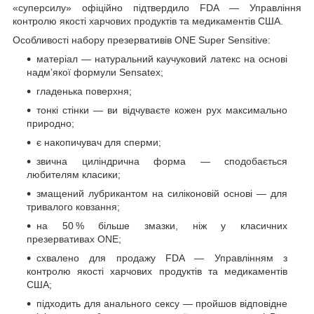
«суперсилу» офіційно підтвердило FDA — Управління
контролю якості харчових продуктів та медикаментів США.
Особливості набору презервативів ONE Super Sensitive:
матеріал — натуральний каучуковий латекс на основі
надм’якої формули Sensatex;
гладенька поверхня;
тонкі стінки — ви відчуваєте кожен рух максимально
природно;
є накопичувач для сперми;
звична циліндрична форма — сподобається
любителям класики;
змащений лубрикантом на силіконовій основі — для
тривалого ковзання;
на 50 % більше змазки, ніж у класичних
презервативах ONE;
схвалено для продажу FDA — Управлінням з
контролю якості харчових продуктів та медикаментів
США;
підходить для анального сексу — пройшов відповідне