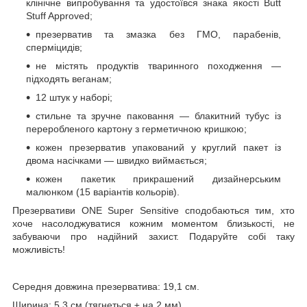
клінічне випробування та удостоївся знака якості Butt
Stuff Approved;
презерватив та змазка без ГМО, парабенів,
сперміцидів;
не містять продуктів тваринного походження —
підходять веганам;
12 штук у наборі;
стильне та зручне паковання — блакитний тубус із
переробленого картону з герметичною кришкою;
кожен презерватив упакований у круглий пакет із
двома насічками — швидко виймається;
кожен пакетик прикрашений дизайнерським
малюнком (15 варіантів кольорів).
Презервативи ONE Super Sensitive сподобаються тим, хто
хоче насолоджуватися кожним моментом близькості, не
забуваючи про надійний захист. Подаруйте собі таку
можливість!
Середня довжина презерватива: 19,1 см.
Ширина: 5,3 см (тягнеться ± на 2 мм).