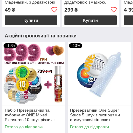
гладенький, з додатковою
додатковою змазкою,
глад
змазкою
картонне паковання
змаз
49
299
4 3
₴
₴
Купити
Купити
Акційні пропозиції та новинки
–19%
–10%
Набір Презервативи та
Презервативи One Super
лубрикант ONE Mixed
Studs 5 штук з пухирцями
Pleasures 10 штук різних +
стимулюючі зіппакет
змазка JO 30ml
Готово до відправки
Готово до відправки