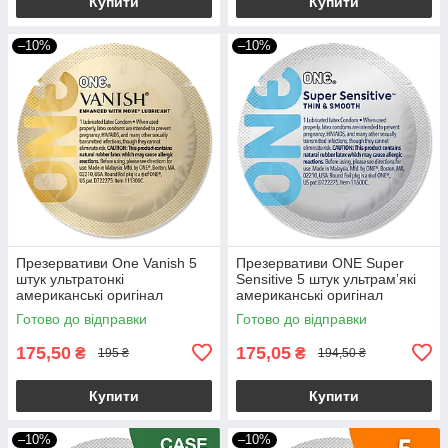
Купити
Купити
–10%
–10%
Презервативи One Vanish 5
Презервативи ONE Super
штук ультратонкі
Sensitive 5 штук ультрамʼякі
американські оригінал
американські оригінал
(упаковка пакет)
Готово до відправки
Готово до відправки
175,50
175,05
₴
₴
195 ₴
194,50 ₴
Купити
Купити
–10%
–10%