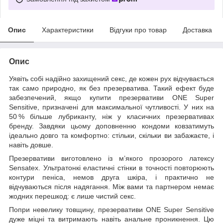
Опис
Характеристики
Відгуки про товар
Доставка
Опис
Уявіть собі надійно захищений секс, де кожен рух відчувається
так само природно, як без презерватива. Такий ефект буде
забезпечений, якщо купити презервативи ONE Super
Sensitive, призначені для максимальної чутливості. У них на
50 % більше лубриканту, ніж у класичних презервативах
бренду. Завдяки цьому доповненню кондоми ковзатимуть
ідеально довго та комфортно: стільки, скільки ви забажаєте, і
навіть довше.
Презервативи виготовлено із м’якого прозорого латексу
Sensatex. Ультратонкі еластичні стінки в точності повторюють
контури пеніса, немов друга шкіра, і практично не
відчуваються після надягання. Між вами та партнером немає
жодних перешкод: є лише чистий секс.
Попри невелику товщину, презервативи ONE Super Sensitive
дуже міцні та витримають навіть анальне проникнення. Цю