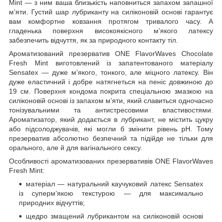
Mint — з ним ваша близькість наповниться запахом запашної
м’яти. Густий шар лубриканту на силіконовій основі гарантує
вам комфортне ковзання протягом тривалого часу. А
гладенька поверхня високоякісного м’якого латексу
забезпечить відчуття, як за природного контакту тіл.
Ароматизований презерватив ONE FlavorWaves Chocolate
Fresh Mint виготовлений із запатентованого матеріалу
Sensatex — дуже м’якого, тонкого, але міцного латексу. Він
дуже еластичний і добре натягнеться на пеніс довжиною до
19 см. Поверхня кондома покрита спеціальною змазкою на
силіконовій основі із запахом м’яти, який славиться одночасно
тонізувальними та антистресовими властивостями.
Ароматизатор, який додається в лубрикант, не містить цукру
або підсолоджувачів, які могли б змінити рівень pH. Тому
презерватив абсолютно безпечний та підійде не тільки для
орального, але й для вагінального сексу.
Особливості ароматизованих презервативів ONE FlavorWaves
Fresh Mint:
матеріал — натуральний каучуковий латекс Sensatex
із суперм’якою текстурою — для максимально
природних відчуттів;
щедро змащений лубрикантом на силіконовій основі