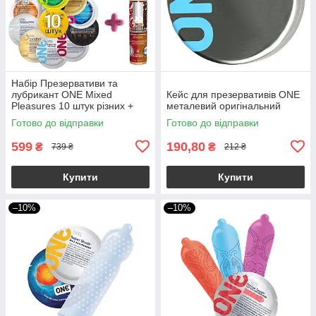
Набір Презервативи та
лубрикант ONE Mixed
Кейс для презервативів ONE
Pleasures 10 штук різних +
металевий оригінальний
змазка JO 30ml
Готово до відправки
Готово до відправки
599
190,80
₴
₴
739 ₴
212 ₴
Купити
Купити
–10%
–10%