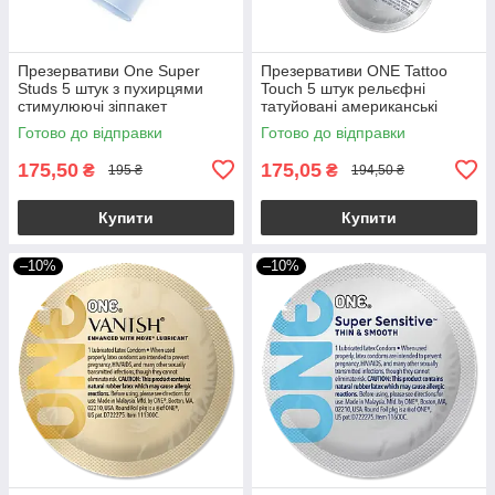
Презервативи One Super
Презервативи ONE Tattoo
Studs 5 штук з пухирцями
Touch 5 штук рельєфні
стимулюючі зіппакет
татуйовані американські
оригінал (упаковка пакет)
Готово до відправки
Готово до відправки
175,50
175,05
₴
₴
195 ₴
194,50 ₴
Купити
Купити
–10%
–10%