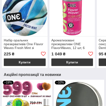
Набір оральних
Ароматизовані
Серв
презервативів One Flavor
презервативи ONE
секс
Waves Fresh Mint зі
FlavorWaves, 12 шт, 6
Dent
смаком м'яти, що освіжає
ароматів, 6 кольорів,
м'ят
225
1 049
95
₴
₴
(ціна за 5 шт.)
подарункове паковання-
тубус
Купити
Купити
Акційні пропозиції та новинки
–19%
–10%