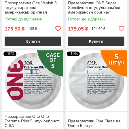
Презервативи One Vanish 5
Презервативи ONE Super
штук ультратонкі
Sensitive 5 штук ультрамʼякі
американські оригінал
американські оригінал
(упаковка пакет)
Готово до відправки
Готово до відправки
175,50
175,05
₴
₴
195 ₴
194,50 ₴
Купити
Купити
–10%
–10%
Презервативи One One
Extreme Ribs 5 штук ребристі
Презервативи One Pleasure
США
Dome 5 штук