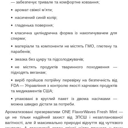
— забезпечує тривале та комфортне ковзання;
аромат свіжої м’яти;
насичений синій колір;
гладенька поверхня;
класична циліндрична форма із накопичувачем для
сперми;
матеріали та компоненти не містять ГМО, глютену та
парабенів;
змазка без цукру та підсолоджувачів;
не містять продуктів тваринного походження —
підходять веганам;
виріб пройшов потрійну перевірку на безпечність від
FDA — Управління з контролю якості харчових продуктів
та медикаментів США;
упаковані в круглий пакет із двома насічками —
можна швидко дістати за потреби.
Ароматизовані презервативи ONE FlavorWaves Fresh Mint —
це не тільки надійний захист від ЗПСШ і незапланованої
вагітності, але й максимально природні відчуття від чуттєвого
контакту. А дражливий запах свіжої м’яти принесе у вашу