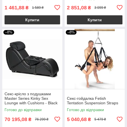
1 461,88
2 851,08
₴
₴
1 589 ₴
3 099 ₴
Купити
Купити
–8%
–8%
Секс-крісло з подушками
Master Series Kinky Sex
Секс-гойдалка Fetish
Lounge with Cushions - Black
Tentation Suspension Straps
Готово до відправки
Готово до відправки
70 195,08
5 040,68
₴
₴
76 299 ₴
5 479 ₴