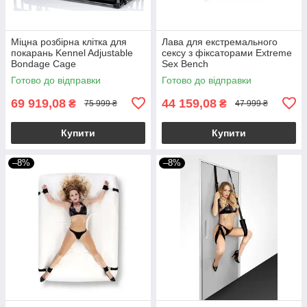
Міцна розбірна клітка для
Лава для екстремального
покарань Kennel Adjustable
сексу з фіксаторами Extreme
Bondage Cage
Sex Bench
Готово до відправки
Готово до відправки
69 919,08
44 159,08
₴
₴
75 999 ₴
47 999 ₴
Купити
Купити
–8%
–8%