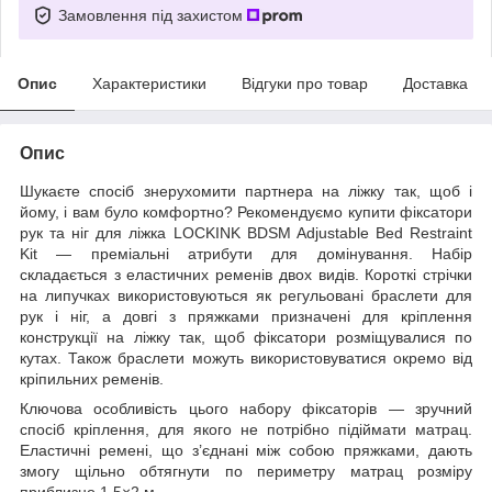
Замовлення під захистом
Опис
Характеристики
Відгуки про товар
Доставка
Опис
Шукаєте спосіб знерухомити партнера на ліжку так, щоб і
йому, і вам було комфортно? Рекомендуємо купити фіксатори
рук та ніг для ліжка LOCKINK BDSM Adjustable Bed Restraint
Kit — преміальні атрибути для домінування. Набір
складається з еластичних ременів двох видів. Короткі стрічки
на липучках використовуються як регульовані браслети для
рук і ніг, а довгі з пряжками призначені для кріплення
конструкції на ліжку так, щоб фіксатори розміщувалися по
кутах. Також браслети можуть використовуватися окремо від
кріпильних ременів.
Ключова особливість цього набору фіксаторів — зручний
спосіб кріплення, для якого не потрібно підіймати матрац.
Еластичні ремені, що з’єднані між собою пряжками, дають
змогу щільно обтягнути по периметру матрац розміру
приблизно 1,5×2 м.