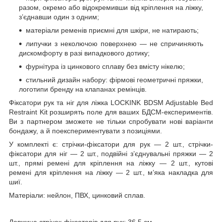
разом, окремо або відокремивши від кріплення на ліжку,
з’єднавши один з одним;
матеріали ременів приємні для шкіри, не натирають;
липучки з неколючою поверхнею — не спричиняють
дискомфорту в разі випадкового дотику;
фурнітура із цинкового сплаву без вмісту нікелю;
стильний дизайн набору: фірмові геометричні пряжки,
логотипи бренду на клапанах ремінців.
Фіксатори рук та ніг для ліжка LOCKINK BDSM Adjustable Bed
Restraint Kit розширять поле для ваших БДСМ-експериментів.
Ви з партнером зможете не тільки спробувати нові варіанти
бондажу, а й поекспериментувати з позиціями.
У комплекті є: стрічки-фіксатори для рук — 2 шт., стрічки-
фіксатори для ніг — 2 шт., подвійні з’єднувальні пряжки — 2
шт., прямі ремені для кріплення на ліжку — 2 шт., кутові
ремені для кріплення на ліжку — 2 шт., м’яка накладка для
шиї.
Матеріали: нейлон, ПВХ, цинковий сплав.
Довжина стрічок-фіксаторів для рук: 36,5 см.