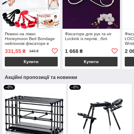
Ремені на ліжко
Фіксатори для рук та ніг
Фікс
Honeymoon Bed Bondage
Lockink із перлів , білі
LOC
нейлонові фіксатори в
Wrist
ліжко для рук і ніг
кори
331,55
1 668
2 0
₴
₴
349 ₴
шкір
Купити
Купити
Акційні пропозиції та новинки
–8%
–8%