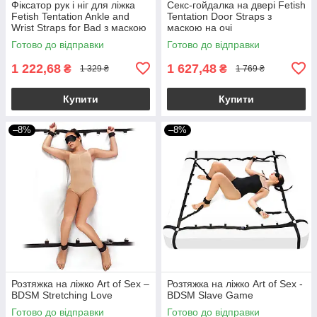
Фіксатор рук і ніг для ліжка
Секс-гойдалка на двері Fetish
Fetish Tentation Ankle and
Tentation Door Straps з
Wrist Straps for Bad з маскою
маскою на очі
на очі
Готово до відправки
Готово до відправки
1 222,68
1 627,48
₴
₴
1 329 ₴
1 769 ₴
Купити
Купити
–8%
–8%
Розтяжка на ліжко Art of Sex –
Розтяжка на ліжко Art of Sex -
BDSM Stretching Love
BDSM Slave Game
Готово до відправки
Готово до відправки