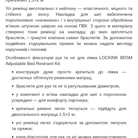
Усі ремінці виготовлено з нейлону — еластичного, міцного та
стійкого до зносу. Накладка для шиї забезпечена
поролоновою «начинкою» і з внутрішньої сторони оброблена
м’якою штучною шкірою на основі ПВХ. З цього ж матеріалу
створено тонкі ремінці на накладці, до яких кріпляться
браслети, і трикутні клапани самих браслетів. За допомогою
подвійних з’єднувальних пряжок їм можна надати вигляду
наручників і поножів.
Особливості фіксаторів рук та ніг для ліжка LOCKINK BDSM
Adjustable Bed Restraint Kit:
конструкція дуже просто кріпиться до ліжка —
достатньо обтягнути ременями матрац;
браслети для рук та ніг із регульованим діаметром;
у комплекті є м’яка накладка для шиї з поролоном
усередині — для комфорту партнера;
кріпильні ремені легко тягнуться — підійдуть для
двоспального матраца 1,5×2 м;
усі ремінці легко з’єднуються за допомогою липучок
та пряжок;
пари фіксаторів для рук та ніг можна використовувати