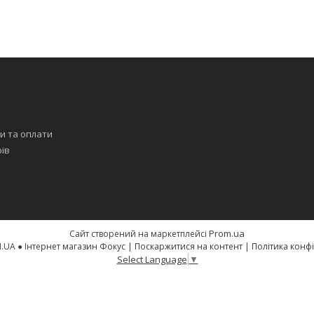
я
и та оплати
рів
Prom.ua
Сайт створений на маркетплейсі
FOQUS.COM.UA ● Інтернет магазин Фокус |
Поскаржитися на контент
|
Політика конф
Select Language
▼