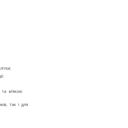
літки;
ї;
 та м’якою
ків, так і для