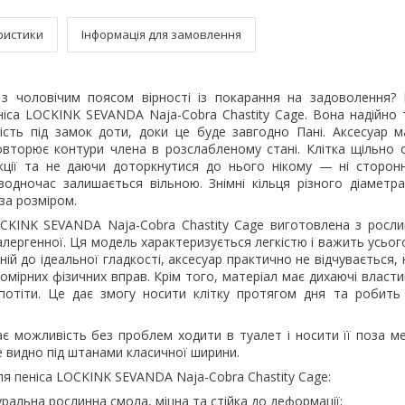
ристики
Інформація для замовлення
 з чоловічим поясом вірності із покарання на задоволення?
еніса LOCKINK SEVANDA Naja-Cobra Chastity Cage. Вона надійно
ність під замок доти, доки це буде завгодно Пані. Аксесуар м
вторює контури члена в розслабленому стані. Клітка щільно о
ції та не даючи доторкнутися до нього нікому — ні сторонн
одночас залишається вільною. Знімні кільця різного діаметр
 за розміром.
OCKINK SEVANDA Naja-Cobra Chastity Cage виготовлена з росл
оалергенної. Ця модель характеризується легкістю і важить усього
ній до ідеальної гладкості, аксесуар практично не відчувається, 
помірних фізичних вправ. Крім того, матеріал має дихаючі властив
потіти. Це дає змогу носити клітку протягом дня та робить
ає можливість без проблем ходити в туалет і носити її поза м
е видно під штанами класичної ширини.
ля пеніса LOCKINK SEVANDA Naja-Cobra Chastity Cage:
ральна рослинна смола, міцна та стійка до деформації;