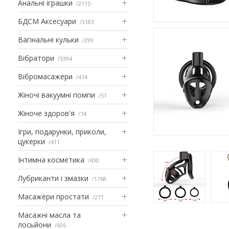
Анальні іграшки
2115
БДСМ Аксесуари
3183
Вагінальні кульки
299
Вібратори
3394
Вібромасажери
474
Жіночі вакуумні помпи
51
Жіноче здоров'я
74
Ігри, подарунки, приколи,
цукерки
411
Інтимна косметика
430
Лубриканти і змазки
1768
Масажери простати
271
Масажні масла та
лосьйони
606