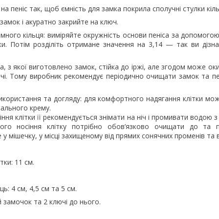
 на пеніс так, щоб ємність для замка покрила сполучні стулки кіль
 замок і акуратно закрийте на ключ.
імного кільця: виміряйте окружність основи пеніса за допомого
ки. Потім розділіть отримане значення на 3,14 — так ви дізна
за, з якої виготовлено замок, стійка до іржі, але згодом може ок
чі. Тому виробник рекомендує періодично очищати замок та пе
икористання та догляду: для комфортного надягання клітки мож
вального крему.
іння клітки її рекомендується знімати на ніч і промивати водою з
ого носіння клітку потрібно обов’язково очищати до та 
е у мішечку, у місці захищеному від прямих сонячних променів та 
ки: 11 см.
ь: 4 см, 4,5 см та 5 см.
й замочок та 2 ключі до нього.