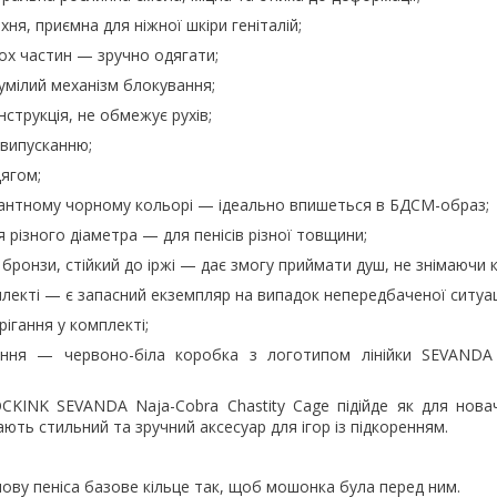
ня, приємна для ніжної шкіри геніталій;
вох частин — зручно одягати;
умілий механізм блокування;
нструкція, не обмежує рухів;
овипусканню;
дягом;
гантному чорному кольорі — ідеально впишеться в БДСМ-образ;
я різного діаметра — для пенісів різної товщини;
 бронзи, стійкий до іржі — дає змогу приймати душ, не знімаючи к
плекті — є запасний екземпляр на випадок непередбаченої ситуаці
ігання у комплекті;
ання — червоно-біла коробка з логотипом лінійки SEVANDA
OCKINK SEVANDA Naja-Cobra Chastity Cage підійде як для новач
ають стильний та зручний аксесуар для ігор із підкоренням.
нову пеніса базове кільце так, щоб мошонка була перед ним.