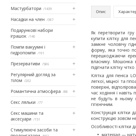
Мастурбатори
1439
Опис
Характе
Насадки на член
387
Подарункові набори
Як перетворити гру
іграшок
140
купити клітку для п
замкне чоловічу гід
Помпи вакуумні і
форму, яка точно по
гидропомпи
191
перешкоджаючи ерек
власнику. Мошонка в
Презервативи
586
підігнати клітку чітко
Регулярний догляд за
Клітка для пеніса L
тілом
202
легкої, міцної та гіп
поверхні, відполірова
Романтична атмосфера
88
час ходіння і навіть 
не будуть в ньому 
Секс ляльки
77
гігієнічним.
Конструкція клітки д
Секс машини та
конструкцію зовсім н
аксесуари
151
Особливості клітки д
Стимулюючі засоби та
матеріал — нату
пролонгатори
902