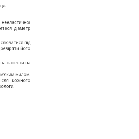
ця.
ю нееластичної
єтеся діаметр
ислюватися під
ревіряти його
на нанести на
 м’яким милом.
після кожного
вологи.