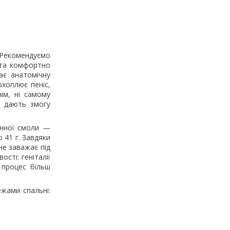
 Рекомендуємо
 та комфортно
ає анатомічну
хоплює пеніс,
ім, ні самому
а дають змогу
инної смоли —
 41 г. Завдяки
не заважає під
ості: геніталії
 процес більш
ежами спальні: