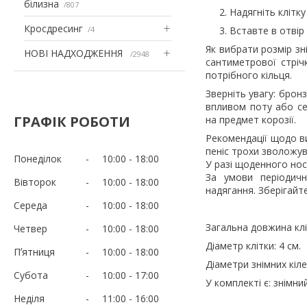
білизна
807
Надягніть клітку
Кросдресинг
4
Вставте в отвір
Як вибрати розмір зн
НОВІ НАДХОДЖЕННЯ
2948
сантиметрової стріч
потрібного кільця.
Зверніть увагу: брон
впливом поту або се
ГРАФІК РОБОТИ
на предмет корозії.
Рекомендації щодо в
пеніс трохи зволожу
Понеділок
10:00
18:00
У разі щоденного нос
За умови періодичн
Вівторок
10:00
18:00
надягання. Зберігайт
Середа
10:00
18:00
Загальна довжина кліт
Четвер
10:00
18:00
Діаметр клітки: 4 см.
Пʼятниця
10:00
18:00
Діаметри знімних кілец
Субота
10:00
17:00
У комплекті є: знімни
Неділя
11:00
16:00