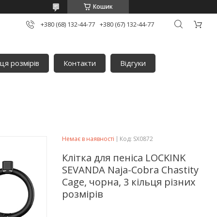
Кошик
+380 (68) 132-44-77
+380 (67) 132-44-77
ця розмірів
Контакти
Відгуки
Немає в наявності
Код:
SX0872
Клітка для пеніса LOCKINK
SEVANDA Naja-Cobra Chastity
Cage, чорна, 3 кільця різних
розмірів