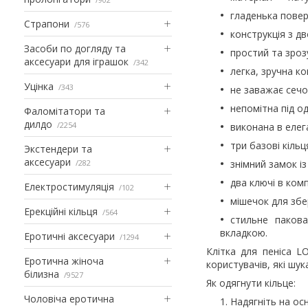
гладенька поверх
Страпони
576
конструкція з д
Засоби по догляду та
простий та зроз
аксесуари для іграшок
342
легка, зручна ко
Уцінка
343
не заважає сеч
непомітна під о
Фаломітатори та
дилдо
2254
виконана в еле
три базові кільц
Экстендери та
аксесуари
282
знімний замок із
два ключі в ком
Електростимуляція
102
мішечок для збер
Ерекційні кільця
564
стильне паков
вкладкою.
Еротичні аксесуари
1294
Клітка для пеніса L
Еротична жіноча
користувачів, які шук
білизна
9527
Як одягнути кільце:
Чоловіча еротична
Надягніть на ос