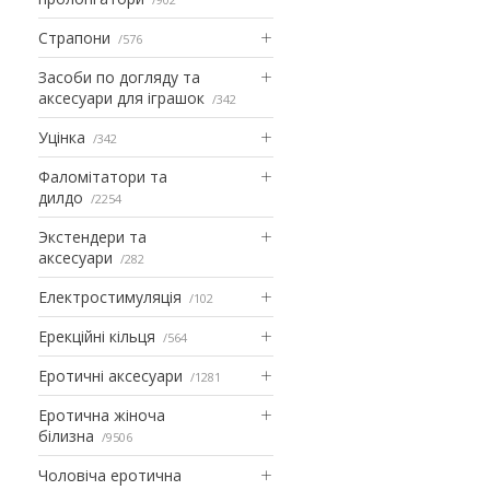
Страпони
576
Засоби по догляду та
аксесуари для іграшок
342
Уцінка
342
Фаломітатори та
дилдо
2254
Экстендери та
аксесуари
282
Електростимуляція
102
Ерекційні кільця
564
Еротичні аксесуари
1281
Еротична жіноча
білизна
9506
Чоловіча еротична