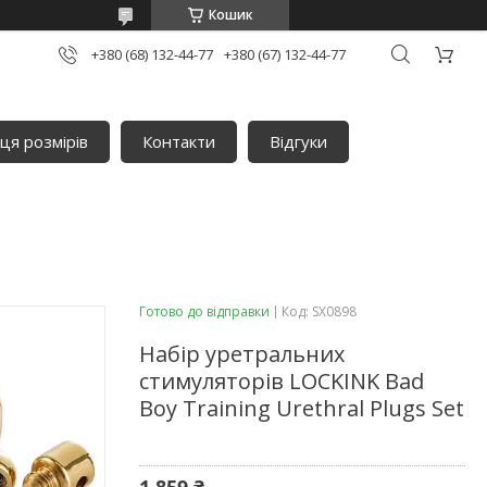
Кошик
+380 (68) 132-44-77
+380 (67) 132-44-77
ця розмірів
Контакти
Відгуки
Готово до відправки
Код:
SX0898
Набір уретральних
стимуляторів LOCKINK Bad
Boy Training Urethral Plugs Set
1 859 ₴