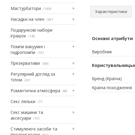
Мастурбатори
1439
Характеристики
Насадки на член
387
Подарункові набори
іграшок
140
Основні атрибути
Помпи вакуумні і
Виробник
гидропомпи
191
Презервативи
586
Користувальницьк
Регулярний догляд за
Бренд (Країна)
тілом
201
Країна походження
Романтична атмосфера
88
Секс ляльки
77
Секс машини та
аксесуари
151
Стимулюючі засоби та
пролонгатори
902