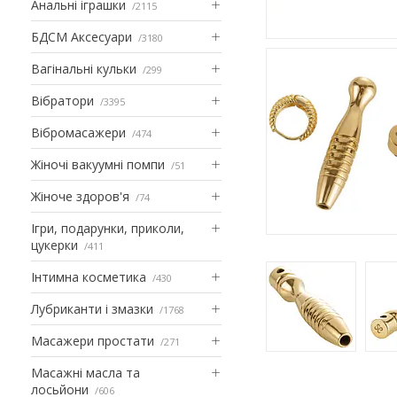
Анальні іграшки
2115
БДСМ Аксесуари
3180
Вагінальні кульки
299
Вібратори
3395
Вібромасажери
474
Жіночі вакуумні помпи
51
Жіноче здоров'я
74
Ігри, подарунки, приколи,
цукерки
411
Інтимна косметика
430
Лубриканти і змазки
1768
Масажери простати
271
Масажні масла та
лосьйони
606