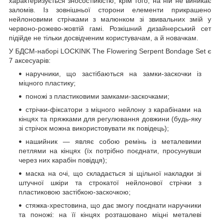
характеризується зносостійкістю, крім того, на ній не виникає
заломів. Із зовнішньої сторони елементи прикрашено
нейлоновими стрічками з малюнком зі звивальних змій у
червоно-рожево-жовтій гамі. Розкішний дизайнерський сет
підійде не тільки досвідченим користувачам, а й новачкам.
У БДСМ-наборі LOCKINK The Flowering Serpent Bondage Set є
7 аксесуарів:
наручники, що застібаються на замки-заскочки із
міцного пластику;
поножі з пластиковими замками-заскочками;
стрічки-фіксатори з міцного нейлону з карабінами на
кінцях та пряжками для регулювання довжини (будь-яку
зі стрічок можна використовувати як повідець);
нашийник — являє собою ремінь із металевими
петлями на кінцях (їх потрібно поєднати, просунувши
через них карабін повідця);
маска на очі, що складається зі щільної накладки зі
штучної шкіри та строкатої нейлонової стрічки з
пластиковою застібкою-заскочкою;
стяжка-хрестовина, що дає змогу поєднати наручники
та поножі: на її кінцях розташовано міцні металеві