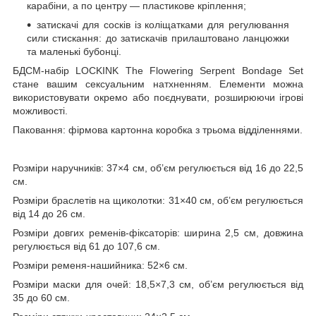
карабіни, а по центру — пластикове кріплення;
затискачі для сосків із коліщатками для регулювання
сили стискання: до затискачів прилаштовано ланцюжки
та маленькі бубонці.
БДСМ-набір LOCKINK The Flowering Serpent Bondage Set
стане вашим сексуальним натхненням. Елементи можна
використовувати окремо або поєднувати, розширюючи ігрові
можливості.
Паковання: фірмова картонна коробка з трьома відділеннями.
Розміри наручників: 37×4 см, об’єм регулюється від 16 до 22,5
см.
Розміри браслетів на щиколотки: 31×40 см, об’єм регулюється
від 14 до 26 см.
Розміри довгих ременів-фіксаторів: ширина 2,5 см, довжина
регулюється від 61 до 107,6 см.
Розміри ременя-нашийника: 52×6 см.
Розміри маски для очей: 18,5×7,3 см, об’єм регулюється від
35 до 60 см.