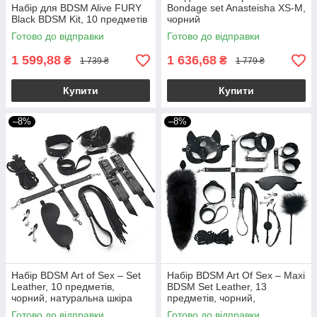
Набір для BDSM Alive FURY
Bondage set Anasteisha XS-M,
Black BDSM Kit, 10 предметів
чорний
Готово до відправки
Готово до відправки
1 599,88
1 636,68
₴
₴
1 739 ₴
1 779 ₴
Купити
Купити
–8%
–8%
Набір BDSM Art of Sex – Set
Набір BDSM Art Of Sex – Maxi
Leather, 10 предметів,
BDSM Set Leather, 13
чорний, натуральна шкіра
предметів, чорний,
натуральна шкіра
Готово до відправки
Готово до відправки