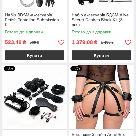
Набір BDSM-аксесуарів
Набір аксесуарів БДСМ Alive
Fetish Tentation Submission
Secret Desires Black Kit (8
Kit
pcs)
Готово до відправки
Готово до відправки
523,48
1 379,08
₴
₴
569 ₴
1 499 ₴
Купити
Купити
–8%
–8%
Бондажний набір Art ofSex –