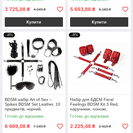
3 725,08
5 693,88
₴
₴
4 049 ₴
6 189 ₴
Купити
Купити
–8%
–8%
BDSM-набір Art of Sex –
Набір для БДСМ Feral
Spikes BDSM Set Leather, 10
Feelings BDSM Kit 3 Red,
предметів, чорний,
наручники, поножі,
натуральна шкіра
хрестовина
Готово до відправки
Готово до відправки
6 669,08
2 225,48
₴
₴
7 249 ₴
2 419 ₴