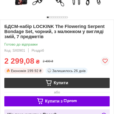
БДСМ-набір LOCKINK The Flowering Serpent
Bondage Set, чорний, з малюнком у вигляді
змій, 7 предметів
Готово до відправки
Код: SX0901
Роздріб
2 299,08
₴
2 499 ₴
Економія
199.92 ₴
Залишилось
26 днів
Купити
або
Купити з