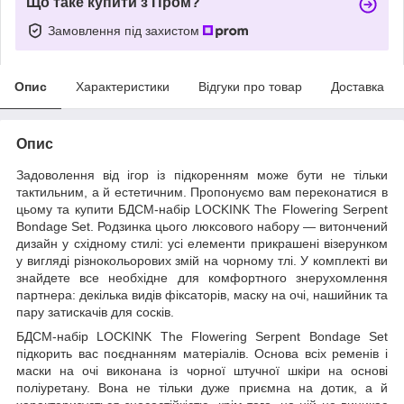
Що таке купити з Пром?
Замовлення під захистом
Опис
Характеристики
Відгуки про товар
Доставка
Опис
Задоволення від ігор із підкоренням може бути не тільки
тактильним, а й естетичним. Пропонуємо вам переконатися в
цьому та купити БДСМ-набір LOCKINK The Flowering Serpent
Bondage Set. Родзинка цього люксового набору — витончений
дизайн у східному стилі: усі елементи прикрашені візерунком
у вигляді різнокольорових змій на чорному тлі. У комплекті ви
знайдете все необхідне для комфортного знерухомлення
партнера: декілька видів фіксаторів, маску на очі, нашийник та
пару затискачів для сосків.
БДСМ-набір LOCKINK The Flowering Serpent Bondage Set
підкорить вас поєднанням матеріалів. Основа всіх ременів і
маски на очі виконана із чорної штучної шкіри на основі
поліуретану. Вона не тільки дуже приємна на дотик, а й