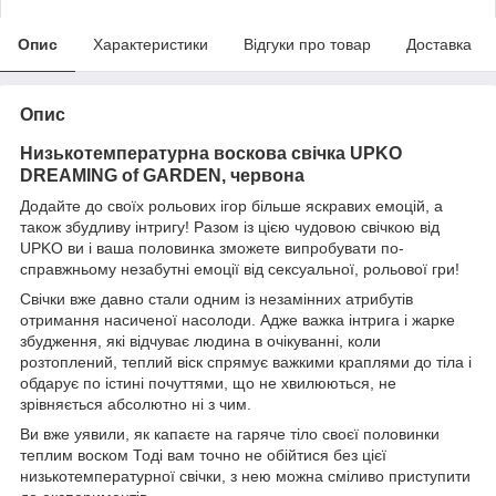
Опис
Характеристики
Відгуки про товар
Доставка
Опис
Низькотемпературна воскова свічка UPKO
DREAMING of GARDEN, червона
Додайте до своїх рольових ігор більше яскравих емоцій, а
також збудливу інтригу! Разом із цією чудовою свічкою від
UPKO ви і ваша половинка зможете випробувати по-
справжньому незабутні емоції від сексуальної, рольової гри!
Свічки вже давно стали одним із незамінних атрибутів
отримання насиченої насолоди. Адже важка інтрига і жарке
збудження, які відчуває людина в очікуванні, коли
розтоплений, теплий віск спрямує важкими краплями до тіла і
обдарує по істині почуттями, що не хвилюються, не
зрівняється абсолютно ні з чим.
Ви вже уявили, як капаєте на гаряче тіло своєї половинки
теплим воском Тоді вам точно не обійтися без цієї
низькотемпературної свічки, з нею можна сміливо приступити