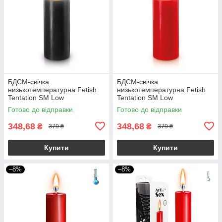
БДСМ-свічка
БДСМ-cвічка
низькотемпературна Fetish
низькотемпературна Fetish
Tentation SM Low
Tentation SM Low
Temperature Candle Black
Temperature Candle Red
Готово до відправки
Готово до відправки
348,68
348,68
₴
₴
379 ₴
379 ₴
Купити
Купити
–8%
–8%