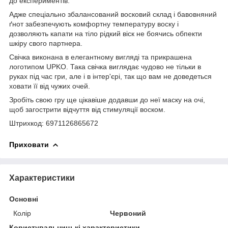
до експериментів.
Адже спеціально збалансований восковий склад і бавовняний
ґнот забезпечують комфортну температуру воску і
дозволяють капати на тіло рідкий віск не боячись обпекти
шкіру свого партнера.
Свічка виконана в елегантному вигляді та прикрашена
логотипом UPKO. Така свічка виглядає чудово не тільки в
руках під час гри, але і в інтер'єрі, так що вам не доведеться
ховати її від чужих очей.
Зробіть свою гру ще цікавіше додавши до неї маску на очі,
щоб загострити відчуття від стимуляції воском.
Штрихкод: 6971126865672
Приховати
Характеристики
Основні
Колір
Червоний
Користувальницькі характеристики