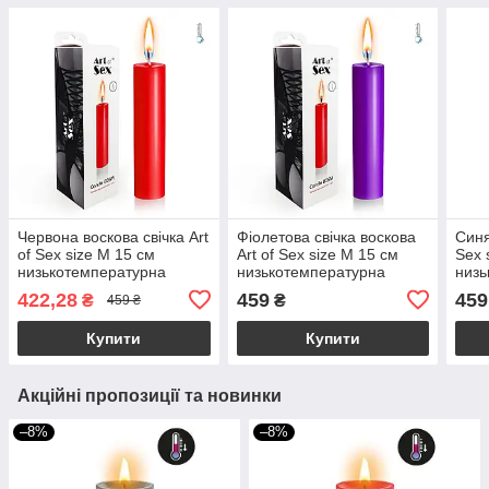
Червона воскова свічка Art
Фіолетова свічка воскова
Синя
of Sex size M 15 см
Art of Sex size M 15 см
Sex 
низькотемпературна
низькотемпературна
низь
422,28
459
459
₴
₴
459 ₴
Купити
Купити
Акційні пропозиції та новинки
–8%
–8%