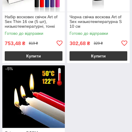
Набір воскових свічок Art of
Чорна свічка воскова Art of
Sex Thin 16 см (5 шт),
Sex низькотемпературна S
низькотемпературні, тонкі
10 см
Готово до відправки
Готово до відправки
753,48
302,68
₴
₴
819 ₴
329 ₴
Купити
Купити
–5%