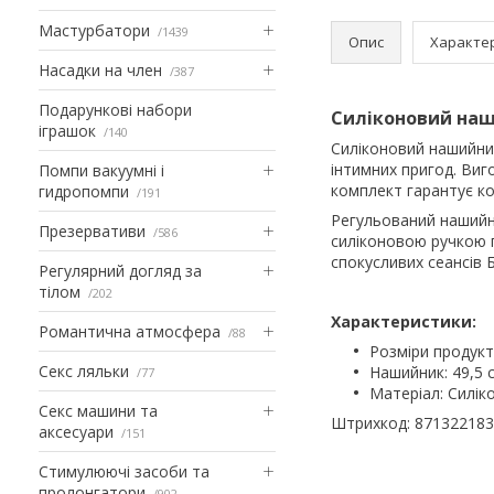
Мастурбатори
1439
Опис
Характе
Насадки на член
387
Подарункові набори
Силіконовий наши
іграшок
140
Силіконовий нашийни
інтимних пригод. Виг
Помпи вакуумні і
комплект гарантує к
гидропомпи
191
Регульований нашийни
Презервативи
586
силіконовою ручкою п
спокусливих сеансів 
Регулярний догляд за
тілом
202
Характеристики:
Романтична атмосфера
88
Розміри продукт
Секс ляльки
Нашийник: 49,5 
77
Матеріал: Силік
Секс машини та
Штрихкод: 87132218
аксесуари
151
Стимулюючі засоби та
пролонгатори
902