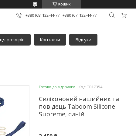
Кошик
+380 (68) 132-44-77
+380 (67) 132-44-77
ця розмірів
Контакти
Відгуки
Готово до відправки
Код:
TB17354
Силіконовий нашийник та
повідець Taboom Silicone
Supreme, синій
2 450 ₴