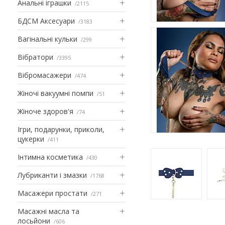
Анальні іграшки
2115
БДСМ Аксесуари
3183
Вагінальні кульки
299
Вібратори
3395
Вібромасажери
474
Жіночі вакуумні помпи
51
Жіноче здоров'я
74
Ігри, подарунки, приколи,
цукерки
411
Інтимна косметика
430
Лубриканти і змазки
1768
Масажери простати
271
Масажні масла та
лосьйони
606