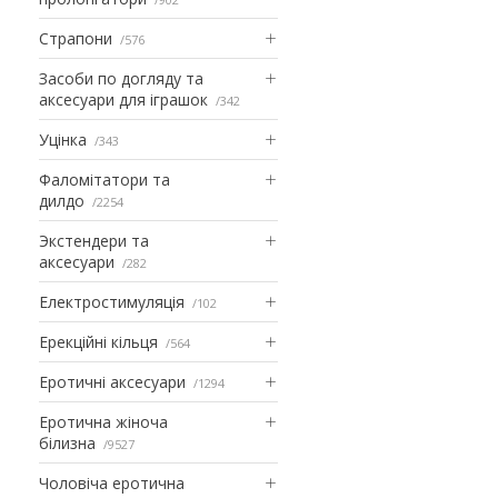
Страпони
576
Засоби по догляду та
аксесуари для іграшок
342
Уцінка
343
Фаломітатори та
дилдо
2254
Экстендери та
аксесуари
282
Електростимуляція
102
Ерекційні кільця
564
Еротичні аксесуари
1294
Еротична жіноча
білизна
9527
Чоловіча еротична