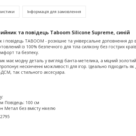
ристики
Інформація для замовлення
йник та повідець Taboom Silicone Supreme, синій
к і повідець TABOOM - розкішне та універсальне доповнення до 
отовлений із 100% безпечного для тіла силікону без гострих країв
омфорт та безпеку.
к має модну деталь у вигляді банта-метелика, а міцний золотий 
ропонує нескінченні можливості для ігор. Ідеально підходить як
БДСМ, так стильного аксесуара.
у:
см Повідець: 100 см
он Метал без вмісту нікелю
32795