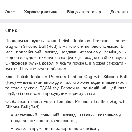
Опис
Характеристики
Відгуки про товар
Доставка
Опис
Пропонуємо купити кляп Fetish Tentation Premium Leather
Gag with Silicone Ball (Red) із м’якою силіконовою кулькою. Він
має привабливий вигляд завдяки червоному ремінцю й
водночас чудово виконує свою функцію: жодних зайвих звуків!
Силіконова кулька доволі м’яка та пружна, її можна стискати й
кусати. Регулюється за обсягом.
Кляп Fetish Tentation Premium Leather Gag with Silicone Ball
(Red) — ідеальний вибір для тих, хто хоче додати пікантності
та стилю у свою БДСМ-гру. Безпечний та надійний, цей кляп
підійде і новачкам, і просунутим користувачам.
Особливості кляпа Fetish Tentation Premium Leather Gag with
Silicone Ball (Red):
естетичний зовнішній вигляд завдяки класичному
поєднанню чорного та червоного;
кулька з пружного гіпоалергенного силікону;