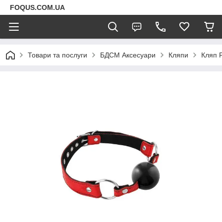
FOQUS.COM.UA
Товари та послуги
БДСМ Аксесуари
Кляпи
Кляп F