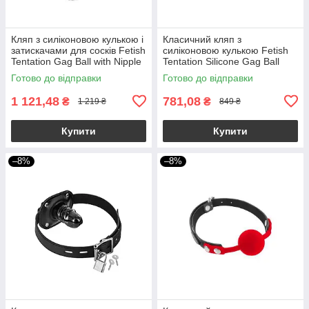
Кляп з силіконовою кулькою і
Класичний кляп з
затискачами для сосків Fetish
силіконовою кулькою Fetish
Tentation Gag Ball with Nipple
Tentation Silicone Gag Ball
Clamps
Готово до відправки
Готово до відправки
1 121,48
781,08
₴
₴
1 219 ₴
849 ₴
Купити
Купити
–8%
–8%