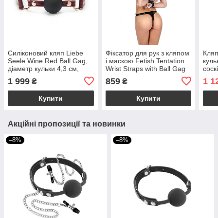
Силіконовий кляп Liebe
Фіксатор для рук з кляпом
Кляп
Seele Wine Red Ball Gag,
і маскою Fetish Tentation
куль
діаметр кульки 4,3 см,
Wrist Straps with Ball Gag
соск
ремінь із натуральної
Ball
1 999
859
1 1
₴
₴
шкіри
Купити
Купити
Акційні пропозиції та новинки
–8%
–8%