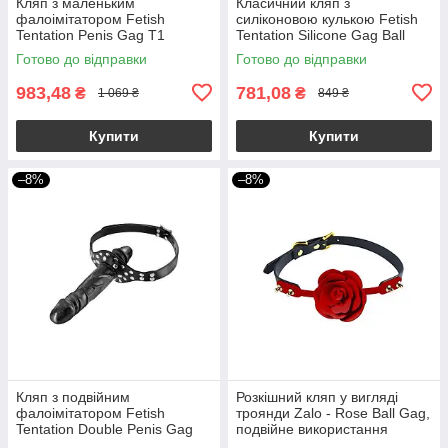
Кляп з маленьким
Класичний кляп з
фалоімітатором Fetish
силіконовою кулькою Fetish
Tentation Penis Gag T1
Tentation Silicone Gag Ball
Готово до відправки
Готово до відправки
983,48
781,08
₴
₴
1 069 ₴
849 ₴
Купити
Купити
–8%
–8%
Кляп з подвійним
Розкішний кляп у вигляді
фалоімітатором Fetish
троянди Zalo - Rose Ball Gag,
Tentation Double Penis Gag
подвійне використання