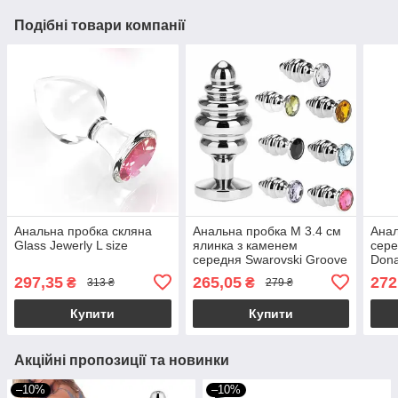
Подібні товари компанії
Анальна пробка скляна
Анальна пробка М 3.4 см
Анал
Glass Jewerly L size
ялинка з каменем
сере
середня Swarovski Groove
Dona
M size + подарунковий
297,35
265,05
272
₴
₴
313 ₴
279 ₴
мішечок
Купити
Купити
Акційні пропозиції та новинки
–10%
–10%