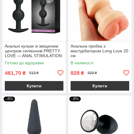
Анальні кульки зі зміщеним
Анальна пробка з
центром силіконові PRETTY
мастурбатором Long Love 20
LOVE — ANAL STIMULATION
см
2,5-3,0 см якір
Готово до відправки
В наявності
461,70
828
₴
₴
513 ₴
920 ₴
Купити
Купити
–8%
–8%