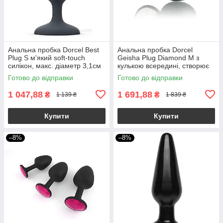
Анальна пробка Dorcel Best
Анальна пробка Dorcel
Plug S м'який soft-touch
Geisha Plug Diamond M з
силікон, макс. діаметр 3,1см
кулькою всередині, створює
вібрації, макс. діам. 3,2см
Готово до відправки
Готово до відправки
1 047,88
1 691,88
₴
₴
1 139 ₴
1 839 ₴
Купити
Купити
–8%
–8%