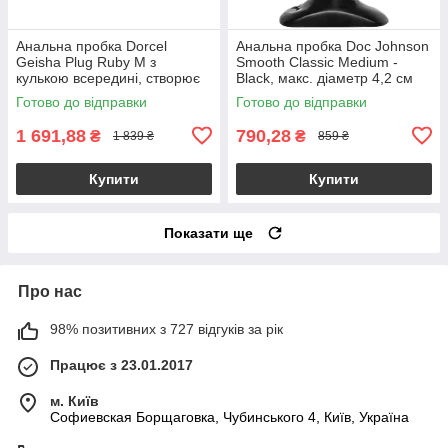
Анальна пробка Dorcel
Анальна пробка Doc Johnson
Geisha Plug Ruby M з
Smooth Classic Medium -
кулькою всередині, створює
Black, макс. діаметр 4,2 см
вібрації, макс. діаметр 3,2см
Готово до відправки
Готово до відправки
1 691,88
790,28
₴
₴
1 839 ₴
859 ₴
Купити
Купити
Показати ще
Про нас
98% позитивних з 727 відгуків за рік
Працює з 23.01.2017
м. Київ
Софиевская Борщаговка, Чубинського 4, Київ, Україна