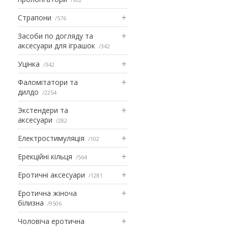
Страпони
576
Засоби по догляду та
аксесуари для іграшок
342
Уцінка
342
Фаломітатори та
дилдо
2254
Экстендери та
аксесуари
282
Електростимуляція
102
Ерекційні кільця
564
Еротичні аксесуари
1281
Еротична жіноча
білизна
9506
Чоловіча еротична