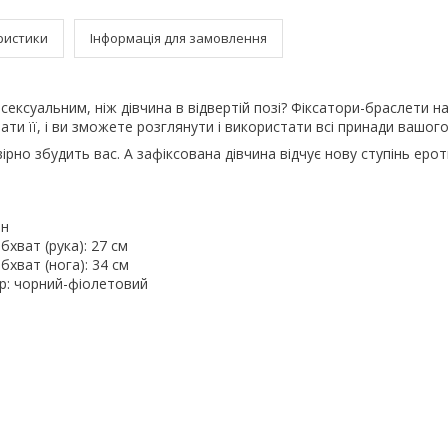
ристики
Інформація для замовлення
ексуальним, ніж дівчина в відвертій позі? Фіксатори-браслети н
ти її, і ви зможете розглянути і використати всі принади вашог
ірно збудить вас. А зафіксована дівчина відчує нову ступінь еро
он
хват (рука): 27 см
хват (нога): 34 см
ір: чорний-фіолетовий