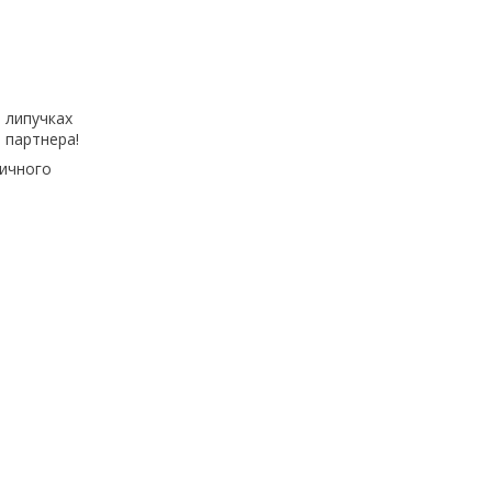
а липучках
о партнера!
тичного