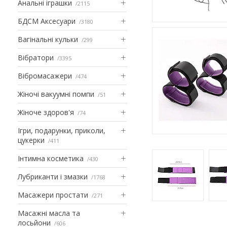
Анальні іграшки
2115
БДСМ Аксесуари
3180
Вагінальні кульки
299
Вібратори
3395
Вібромасажери
474
Жіночі вакуумні помпи
51
Жіноче здоров'я
74
Ігри, подарунки, приколи,
цукерки
411
Інтимна косметика
430
Лубриканти і змазки
1768
Масажери простати
271
Масажні масла та
лосьйони
606