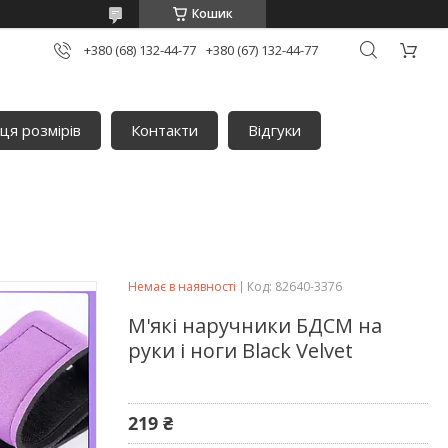
Кошик
+380 (68) 132-44-77
+380 (67) 132-44-77
ця розмірів
Контакти
Відгуки
Немає в наявності
Код:
82640-3376
М'які наручники БДСМ на
руки і ноги Black Velvet
219 ₴