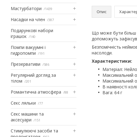
Мастурбатори
1439
Опис
Характе
Насадки на член
387
Подарункові набори
Що може бути більш с
іграшок
140
допоможуть зафіксува
Безпомічність неймов
Помпи вакуумні і
насолоди.
гидропомпи
191
Характеристики:
Презервативи
586
Матеріал: Нейл
Регулярний догляд за
Максимальний об
тілом
Максимальний об
201
В наявності кол
Романтична атмосфера
Вага: 64 г
88
Секс ляльки
77
Секс машини та
аксесуари
151
Стимулюючі засоби та
пролонгатори
902