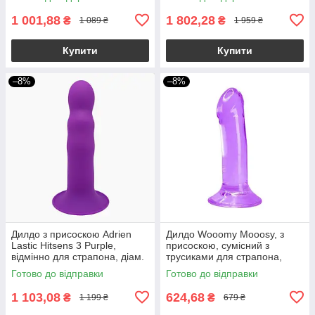
13см
1 001,88
1 802,28
₴
₴
1 089 ₴
1 959 ₴
Купити
Купити
–8%
–8%
Дилдо з присоскою Adrien
Дилдо Wooomy Mooosy, з
Lastic Hitsens 3 Purple,
присоскою, сумісний з
відмінно для страпона, діам.
трусиками для страпона,
4,1см, довжина 18,2см
довжина 18 см, діаметр 4,5
Готово до відправки
Готово до відправки
см
1 103,08
624,68
₴
₴
1 199 ₴
679 ₴