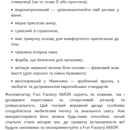
стимуляції (чи то точка G або простата);
водонепроникний — урізноманітнюйте свій релакс у
ванні;
міцна присоска знизу;
сумісний зі страпоном;
має трикутну основу для комфортного прилягання до
тіла;
приємна колірна гама;
фарба, що безпечна для організму;
імітація червоної кнопки біля основи — фірмовий знак
якості (для чорного та ніжно-бузкового);
виготовлений у Німеччині — зроблений вручну, з
любов’ю та дотриманням європейських стандартів.
Фалоімітатор Fun Factory AMOR оцінять як новачки, так і
досвідчені користувачі за спокусливий рельєф та
універсальність. Цей гнучкий вправний дилдо особливо
сподобається любителям пегінгу та анального сексу. Але
використовувати його можна будь-яким способом: нехай
спальня стане місцем гри, де правила встановлюєте ви!
Будьте сміливими та експериментуйте з Fun Factory AMOR.