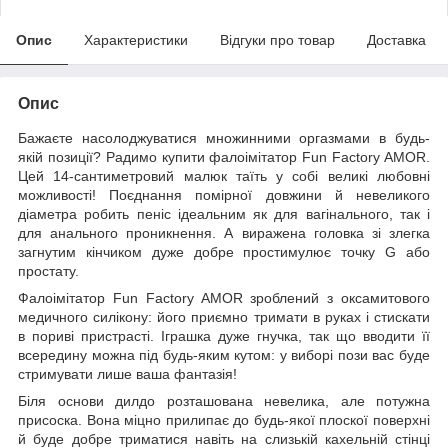
Опис
Характеристики
Відгуки про товар
Доставка
Опис
Бажаєте насолоджуватися множинними оргазмами в будь-
якій позиції? Радимо купити фалоімітатор Fun Factory AMOR.
Цей 14-сантиметровий малюк таїть у собі великі любовні
можливості! Поєднання помірної довжини й невеликого
діаметра робить пеніс ідеальним як для вагінального, так і
для анального проникнення. А виражена головка зі злегка
загнутим кінчиком дуже добре простимулює точку G або
простату.
Фалоімітатор Fun Factory AMOR зроблений з оксамитового
медичного силікону: його приємно тримати в руках і стискати
в пориві пристрасті. Іграшка дуже гнучка, так що вводити її
всередину можна під будь-яким кутом: у виборі пози вас буде
стримувати лише ваша фантазія!
Біля основи дилдо розташована невелика, але потужна
присоска. Вона міцно прилипає до будь-якої плоскої поверхні
й буде добре триматися навіть на слизькій кахельній стінці