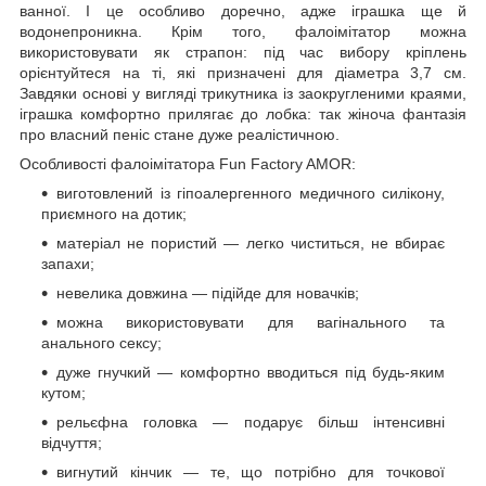
ванної. І це особливо доречно, адже іграшка ще й
водонепроникна. Крім того, фалоімітатор можна
використовувати як страпон: під час вибору кріплень
орієнтуйтеся на ті, які призначені для діаметра 3,7 см.
Завдяки основі у вигляді трикутника із заокругленими краями,
іграшка комфортно прилягає до лобка: так жіноча фантазія
про власний пеніс стане дуже реалістичною.
Особливості фалоімітатора Fun Factory AMOR:
виготовлений із гіпоалергенного медичного силікону,
приємного на дотик;
матеріал не пористий — легко чиститься, не вбирає
запахи;
невелика довжина — підійде для новачків;
можна використовувати для вагінального та
анального сексу;
дуже гнучкий — комфортно вводиться під будь-яким
кутом;
рельєфна головка — подарує більш інтенсивні
відчуття;
вигнутий кінчик — те, що потрібно для точкової