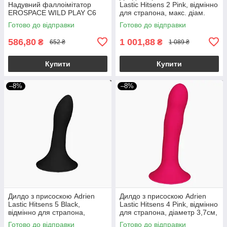
Надувний фаллоімітатор
Lastic Hitsens 2 Pink, відмінно
EROSPACE WILD PLAY C6
для страпона, макс. діам.
4см, довж. 16,7см
Готово до відправки
Готово до відправки
586,80
1 001,88
₴
₴
652 ₴
1 089 ₴
Купити
Купити
–8%
–8%
Дилдо з присоскою Adrien
Дилдо з присоскою Adrien
Lastic Hitsens 5 Black,
Lastic Hitsens 4 Pink, відмінно
відмінно для страпона,
для страпона, діаметр 3,7см,
діаметр 2,4 см, довжина
довжина 17,8см
Готово до відправки
Готово до відправки