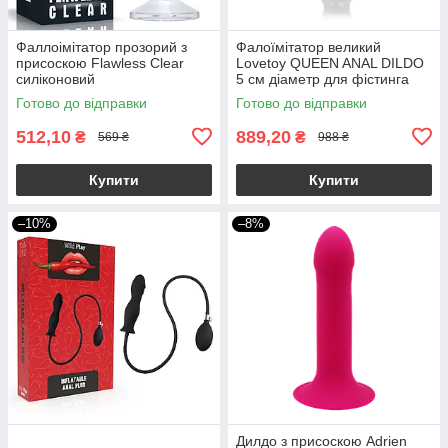
Фаллоімітатор прозорий з
Фалоїмітатор великий
присоскою Flawless Clear
Lovetoy QUEEN ANAL DILDO
силіконовий
5 см діаметр для фістинга
Готово до відправки
Готово до відправки
512,10
889,20
₴
₴
569 ₴
988 ₴
Купити
Купити
–10%
–8%
Дилдо з присоскою Adrien