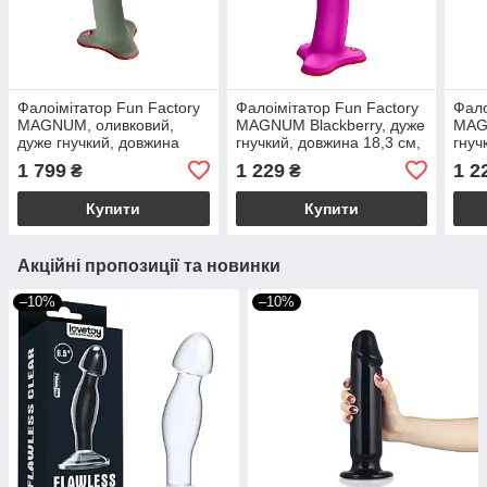
Фалоімітатор Fun Factory
Фалоімітатор Fun Factory
Фало
MAGNUM, оливковий,
MAGNUM Blackberry, дуже
MAG
дуже гнучкий, довжина
гнучкий, довжина 18,3 см,
гнуч
18,3 см, діаметр 3,7 см
діаметр 3,7 см
діам
1 799
1 229
1 2
₴
₴
Купити
Купити
Акційні пропозиції та новинки
–10%
–10%