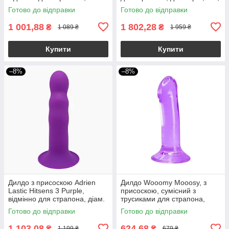
діаметр 2,4 см, довжина
довжина 17,8см
Готово до відправки
Готово до відправки
13см
1 001,88
1 802,28
₴
₴
1 089 ₴
1 959 ₴
Купити
Купити
–8%
–8%
Дилдо з присоскою Adrien
Дилдо Wooomy Mooosy, з
Lastic Hitsens 3 Purple,
присоскою, сумісний з
відмінно для страпона, діам.
трусиками для страпона,
4,1см, довжина 18,2см
довжина 18 см, діаметр 4,5
Готово до відправки
Готово до відправки
см
1 103,08
624,68
₴
₴
1 199 ₴
679 ₴