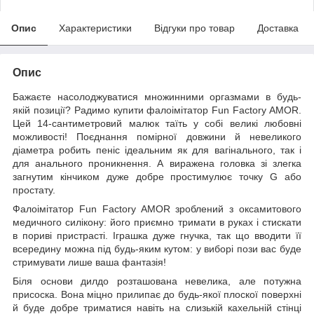
Опис
Характеристики
Відгуки про товар
Доставка
Опис
Бажаєте насолоджуватися множинними оргазмами в будь-
якій позиції? Радимо купити фалоімітатор Fun Factory AMOR.
Цей 14-сантиметровий малюк таїть у собі великі любовні
можливості! Поєднання помірної довжини й невеликого
діаметра робить пеніс ідеальним як для вагінального, так і
для анального проникнення. А виражена головка зі злегка
загнутим кінчиком дуже добре простимулює точку G або
простату.
Фалоімітатор Fun Factory AMOR зроблений з оксамитового
медичного силікону: його приємно тримати в руках і стискати
в пориві пристрасті. Іграшка дуже гнучка, так що вводити її
всередину можна під будь-яким кутом: у виборі пози вас буде
стримувати лише ваша фантазія!
Біля основи дилдо розташована невелика, але потужна
присоска. Вона міцно прилипає до будь-якої плоскої поверхні
й буде добре триматися навіть на слизькій кахельній стінці