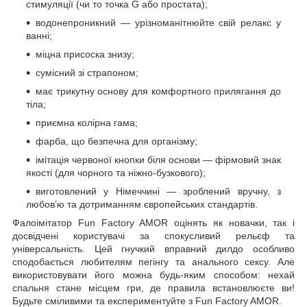
стимуляції (чи то точка G або простата);
водонепроникний — урізноманітнюйте свій релакс у
ванні;
міцна присоска знизу;
сумісний зі страпоном;
має трикутну основу для комфортного прилягання до
тіла;
приємна колірна гама;
фарба, що безпечна для організму;
імітація червоної кнопки біля основи — фірмовий знак
якості (для чорного та ніжно-бузкового);
виготовлений у Німеччині — зроблений вручну, з
любов’ю та дотриманням європейських стандартів.
Фалоімітатор Fun Factory AMOR оцінять як новачки, так і
досвідчені користувачі за спокусливий рельєф та
універсальність. Цей гнучкий вправний дилдо особливо
сподобається любителям пегінгу та анального сексу. Але
використовувати його можна будь-яким способом: нехай
спальня стане місцем гри, де правила встановлюєте ви!
Будьте сміливими та експериментуйте з Fun Factory AMOR.