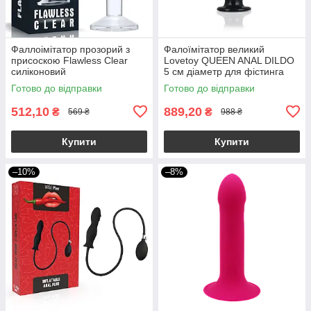
Фаллоімітатор прозорий з
Фалоїмітатор великий
присоскою Flawless Clear
Lovetoy QUEEN ANAL DILDO
силіконовий
5 см діаметр для фістинга
Готово до відправки
Готово до відправки
512,10
889,20
₴
₴
569 ₴
988 ₴
Купити
Купити
–10%
–8%