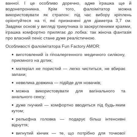
ванної. І це особливо доречно, адже іграшка ще й
водонепроникна. Крім того, фалоімітатор можна
використовувати як страпон: під час вибору кріплень
орієнтуйтеся на ті, які призначені для діаметра 3,7 см.
Завдяки основі у вигляді трикутника із заокругленими краями,
іграшка комфортно прилягає до лобка: так жіноча фантазія
про власний пеніс стане дуже реалістичною.
Особливості фалоімітатора Fun Factory AMOR:
виготовлений із гіпоалергенного медичного силікону,
приємного на дотик;
матеріал не пористий — легко чиститься, не вбирає
запахи;
невелика довжина — підійде для новачків;
можна використовувати для вагінального та
анального сексу;
дуже гнучкий — комфортно вводиться під будь-яким
кутом;
рельєфна головка — подарує більш інтенсивні
відчуття;
вигнутий кінчик — те, що потрібно для точкової