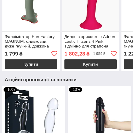
Фалоімітатор Fun Factory
Дилдо з присоскою Adrien
Фало
MAGNUM, оливковий,
Lastic Hitsens 4 Pink,
MAGN
дуже гнучкий, довжина
відмінно для страпона,
гнуч
18,3 см, діаметр 3,7 см
діаметр 3,7см, довжина
діам
1 799
1 802,28
1 2
₴
₴
1 959 ₴
17,8см
Купити
Купити
Акційні пропозиції та новинки
–10%
–10%