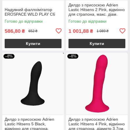
Дилдо з присоскою Adrien
Надувний фаллоімітатор
Lastic Hitsens 2 Pink, відмінно
EROSPACE WILD PLAY C6
для страпона, макс. діам.
4см, довж. 16,7см
Готово до відправки
Готово до відправки
586,80
1 001,88
₴
₴
652 ₴
1 089 ₴
Купити
Купити
–8%
–8%
Дилдо з присоскою Adrien
Дилдо з присоскою Adrien
Lastic Hitsens 5 Black,
Lastic Hitsens 4 Pink, відмінно
відмінно для страпона,
для страпона, діаметр 3,7см,