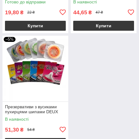
Готово до відправки
В наявності
19,80
44,65
₴
₴
22 ₴
47 ₴
Купити
Купити
–5%
Презервативи з вусиками
пухирцями шипами DEUX
В наявності
51,30
₴
54 ₴