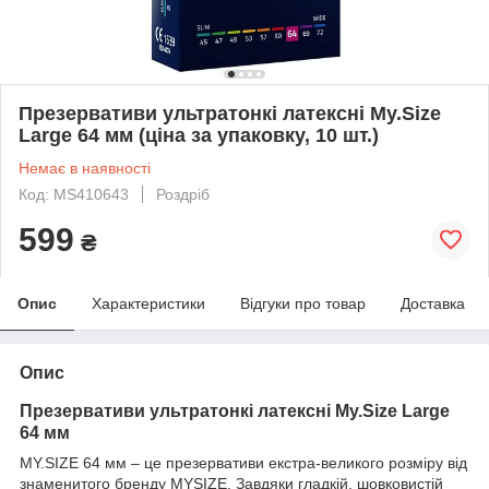
Презервативи ультратонкі латексні My.Size
Large 64 мм (ціна за упаковку, 10 шт.)
Немає в наявності
Код: MS410643
Роздріб
599
₴
Опис
Характеристики
Відгуки про товар
Доставка
Опис
Презервативи ультратонкі латексні My.Size Large
64 мм
MY.SIZE 64 мм – це презервативи екстра-великого розміру від
знаменитого бренду MYSIZE. Завдяки гладкій, шовковистій