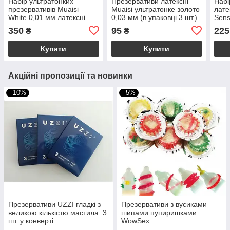
Набір ультратонких
Презервативи латексні
Набі
презервативів Muaisi
Muaisi ультратонке золото
лате
White 0,01 мм латексні
0,03 мм (в упаковці 3 шт.)
Sens
(ціна за упаковку, 10 шт.)
(ціна
350
95
225
₴
₴
Купити
Купити
Акційні пропозиції та новинки
–10%
–5%
Презервативи UZZI гладкі з
Презервативи з вусиками
великою кількістю мастила 3
шипами пупиришками
шт. у конверті
WowSex