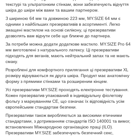
текстурі та ультратонким стінкам, вони забезпечують відчуття
шкіра до шкіри між вами та вашим партнером.
З шириною 64 мм та довжиною 223 мм, MY.SIZE 64 мм є
одними з найбільших презервативів в асортименті. Легко
змащені мастилом на основі силікону, ці презервативи
дозволять вам відчути себе ще ближче до партнера.
За потреби можна додати додаткове мастило. MY.SIZE Pro 64
мм виготовлені з натурального латексу. Ці презервативи
підходять для веганів, мають нейтральний запах та не мають
смаку.
Розроблені для комфортного прилягання ці презервативи XL
розміру відчуваються як друга шкіра. Продукт має анатомічну
форму з прямими стінками та розширеним кінцем.
Усі презервативи MY.SIZE проходять електронне тестування.
Кожен презерватив упакований в індивідуальну фіолетову
фольгу з маркуванням CE, що означає їх відповідність усім
європейським стандартам безпеки.
Презервативи також виробляються за високими етичними
стандартами, з дотриманням стандартів ISO 140001 та вимог,
встановлених Міжнародною організацією праці (ILO).
Презервативи MY.SIZE забезпечують безпечний секс,