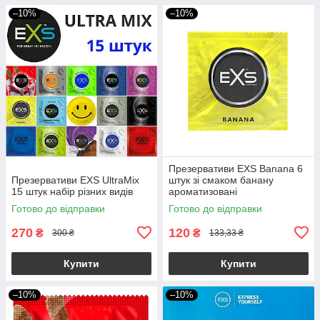
–10%
–10%
Презервативи EXS Banana 6
Презервативи EXS UltraMix
штук зі смаком банану
15 штук набір різних видів
ароматизовані
Готово до відправки
Готово до відправки
270
120
₴
₴
300 ₴
133,33 ₴
Купити
Купити
–10%
–10%