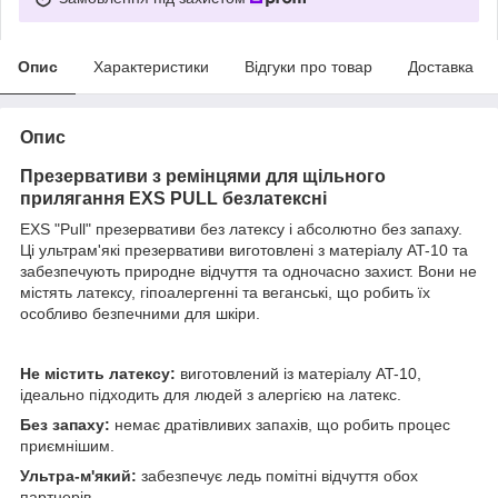
Опис
Характеристики
Відгуки про товар
Доставка
Опис
Презервативи з ремінцями для щільного
прилягання EXS PULL безлатексні
EXS "Pull" презервативи без латексу і абсолютно без запаху.
Ці ультрам'які презервативи виготовлені з матеріалу AT-10 та
забезпечують природне відчуття та одночасно захист. Вони не
містять латексу, гіпоалергенні та веганські, що робить їх
особливо безпечними для шкіри.
Не містить латексу:
виготовлений із матеріалу AT-10,
ідеально підходить для людей з алергією на латекс.
Без запаху:
немає дратівливих запахів, що робить процес
приємнішим.
Ультра-м'який:
забезпечує ледь помітні відчуття обох
партнерів.