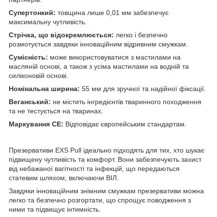
Супертонкий:
товщина лише 0,01 мм забезпечує
максимальну чутливість.
Стрічка, що відокремлюється:
легко і безпечно
розмотується завдяки інноваційним відривним смужкам.
Сумісність:
може використовуватися з мастилами на
масляній основі, а також з усіма мастилами на водній та
силіконовій основі.
Номінальна ширина:
55 мм для зручної та надійної фіксації.
Веганський:
не містить інгредієнтів тваринного походження
та не тестується на тваринах.
Маркування CE:
Відповідає європейським стандартам.
Презервативи EXS Pull ідеально підходять для тих, хто шукає
підвищену чутливість та комфорт. Вони забезпечують захист
від небажаної вагітності та інфекцій, що передаються
статевим шляхом, включаючи ВІЛ.
Завдяки інноваційним знімним смужкам презервативи можна
легко та безпечно розгортати, що спрощує поводження з
ними та підвищує інтимність.