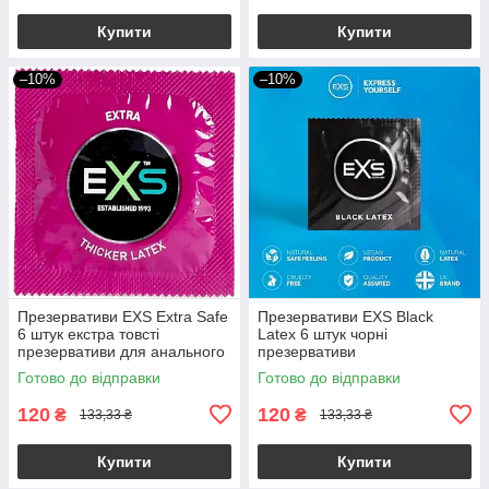
Купити
Купити
–10%
–10%
Презервативи EXS Extra Safe
Презервативи EXS Black
6 штук екстра товсті
Latex 6 штук чорні
презервативи для анального
презервативи
сексу
Готово до відправки
Готово до відправки
120
120
₴
₴
133,33 ₴
133,33 ₴
Купити
Купити