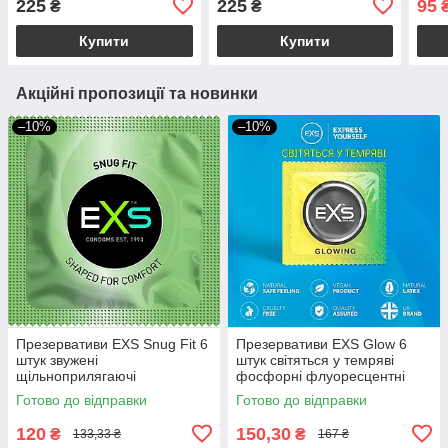
225
225
95
₴
₴
(ціна за 5 шт.)
Купити
Купити
Акційні пропозиції та новинки
–10%
–10%
Презервативи EXS Snug Fit 6
Презервативи EXS Glow 6
штук звужені
штук світяться у темряві
щільноприлягаючі
фосфорні флуоресцентні
презервативи
Готово до відправки
Готово до відправки
120
150,30
₴
₴
133,33 ₴
167 ₴