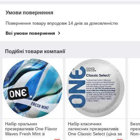
Умови повернення
Повернення товару впродовж 14 днів за домовленістю
Всі умови повернення
Подібні товари компанії
Набір оральних
Набір класичних
Безл
презервативів One Flavor
латексних презервативів
през
Waves Fresh Mint зі
One Classic Select (ціна за
Non-
смаком м'яти, що освіжає
5 шт.)