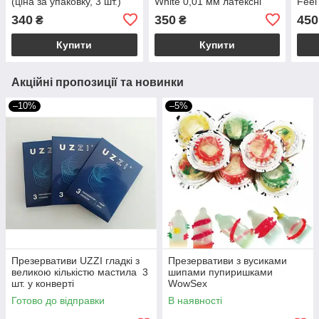
(ціна за упаковку, 3 шт.)
White 0,01 мм латексні
Feel
(ціна за упаковку, 10 шт.)
упак
340
350
450
₴
₴
Купити
Купити
Акційні пропозиції та новинки
–10%
–5%
Презервативи UZZI гладкі з
Презервативи з вусиками
великою кількістю мастила 3
шипами пупиришками
шт. у конверті
WowSex
Готово до відправки
В наявності