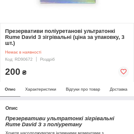
Презервативи поліуретанові ультратонкі
Rume David З зігрівальні (ціна за упаковку, 3
шт.)
Немає в наявності
Код: RD90672
Роздріб
200
₴
Опис
Характеристики
Відгуки про товар
Доставка
Опис
Презервативи ультратонкі зігрівальні
Rume David З з поліуретану
Хочете насолоджуватися інтимними моментами з