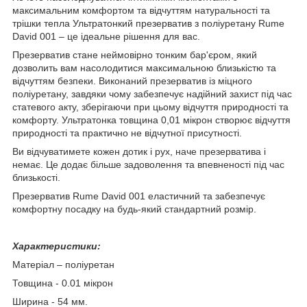
максимальним комфортом та відчуттям натуральності та
трішки тепла Ультратонкий презерватив з поліуретану Rume
David 001 – це ідеальне рішення для вас.
Презерватив стане неймовірно тонким бар'єром, який
дозволить вам насолодитися максимальною близькістю та
відчуттям безпеки. Виконаний презерватив із міцного
поліуретану, завдяки чому забезпечує надійний захист під час
статевого акту, зберігаючи при цьому відчуття природності та
комфорту. Ультратонка товщина 0,01 мікрон створює відчуття
природності та практично не відчутної присутності.
Ви відчуватимете кожен дотик і рух, наче презерватива і
немає. Це додає більше задоволення та впевненості під час
близькості.
Презерватив Rume David 001 еластичний та забезпечує
комфортну посадку на будь-який стандартний розмір.
Характеристики:
Матеріал – поліуретан
Товщина - 0.01 мікрон
Ширина - 54 мм.