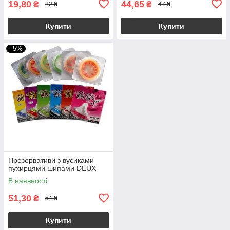
19,80
44,65
₴
₴
22 ₴
47 ₴
Купити
Купити
–5%
Презервативи з вусиками
пухирцями шипами DEUX
В наявності
51,30
₴
54 ₴
Купити