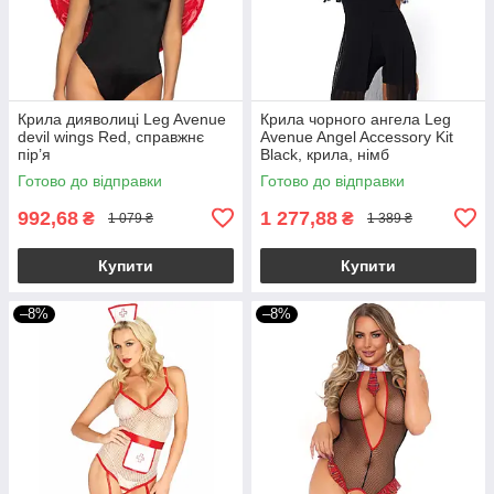
Крила дияволиці Leg Avenue
Крила чорного ангела Leg
devil wings Red, справжнє
Avenue Angel Accessory Kit
пір’я
Black, крила, німб
Готово до відправки
Готово до відправки
992,68
1 277,88
₴
₴
1 079 ₴
1 389 ₴
Купити
Купити
–8%
–8%