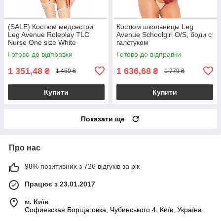
(SALE) Костюм медсестри
Костюм школьницы Leg
Leg Avenue Roleplay TLC
Avenue Schoolgirl O/S, боди с
Nurse One size White
галстуком
Готово до відправки
Готово до відправки
1 351,48
1 636,68
₴
₴
1 469 ₴
1 779 ₴
Купити
Купити
Показати ще
Про нас
98% позитивних з 726 відгуків за рік
Працює з 23.01.2017
м. Київ
Софиевская Борщаговка, Чубинського 4, Київ, Україна