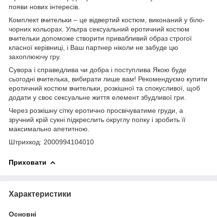
появи нових інтересів.
Комплект вчительки – це відвертий костюм, виконаний у біло-
чорних кольорах. Ультра сексуальний еротичний костюм
вчительки допоможе створити привабливий образ строгої
класної керівниці, і Ваш партнер ніколи не забуде цю
захоплюючу гру.
Сувора і справедлива чи добра і поступлива Якою буде
сьогодні вчителька, вибирати лише вам! Рекомендуємо купити
еротичний костюм вчительки, розкішної та спокусливої, щоб
додати у своє сексуальне життя елемент збудливої гри.
Через розкішну сітку еротично просвічуватиме груди, а
зручний крій сукні підкреслить округлу попку і зробить її
максимально апетитною.
Штрихкод: 2000994104010
Приховати
Характеристики
Основні