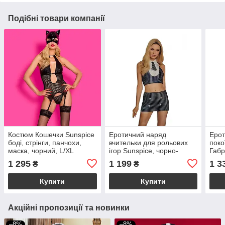
Подібні товари компанії
Костюм Кошечки Sunspice
Еротичний наряд
Ерот
боді, стрінги, панчохи,
вчительки для рольових
поко
маска, чорний, L/XL
ігор Sunspice, чорно-
Габр
білий, 2 предмети
сукня
1 295
1 199
1 3
₴
₴
Нов
Купити
Купити
Акційні пропозиції та новинки
–8%
–8%