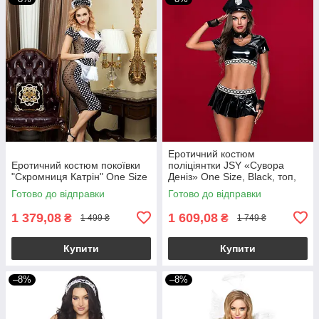
Еротичний костюм
Еротичний костюм покоївки
поліціянтки JSY «Сувора
"Скромниця Катрін" One Size
Деніз» One Size, Black, топ,
спідниця, рукавички, кашкет
Готово до відправки
Готово до відправки
1 379,08
1 609,08
₴
₴
1 499 ₴
1 749 ₴
Купити
Купити
–8%
–8%