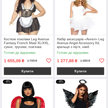
Костюм покоївки Leg Avenue
Набір аксесуарів «Ангел» Leg
Fantasy French Maid XL/XXL,
Avenue Angel Accessory Kit,
сукня, трусики, пов’язка
крильця з пір’я, німб
Готово до відправки
Готово до відправки
1 655,08
1 277,88
₴
₴
1 799 ₴
1 389 ₴
Купити
Купити
–8%
–8%