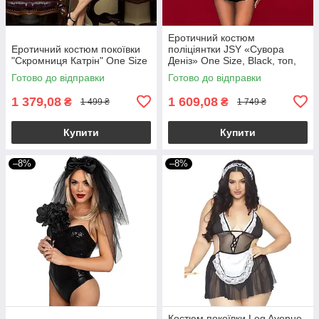
Еротичний костюм
Еротичний костюм покоївки
поліціянтки JSY «Сувора
"Скромниця Катрін" One Size
Деніз» One Size, Black, топ,
спідниця, рукавички, кашкет
Готово до відправки
Готово до відправки
1 379,08
1 609,08
₴
₴
1 499 ₴
1 749 ₴
Купити
Купити
–8%
–8%
Костюм покоївки Leg Avenue