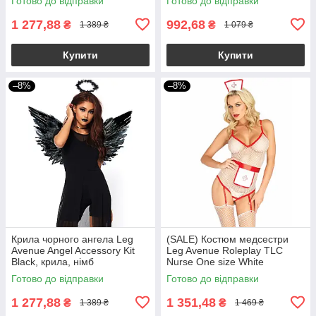
Готово до відправки
Готово до відправки
1 277,88
992,68
₴
₴
1 389 ₴
1 079 ₴
Купити
Купити
–8%
–8%
Крила чорного ангела Leg
(SALE) Костюм медсестри
Avenue Angel Accessory Kit
Leg Avenue Roleplay TLC
Black, крила, німб
Nurse One size White
Готово до відправки
Готово до відправки
1 277,88
1 351,48
₴
₴
1 389 ₴
1 469 ₴