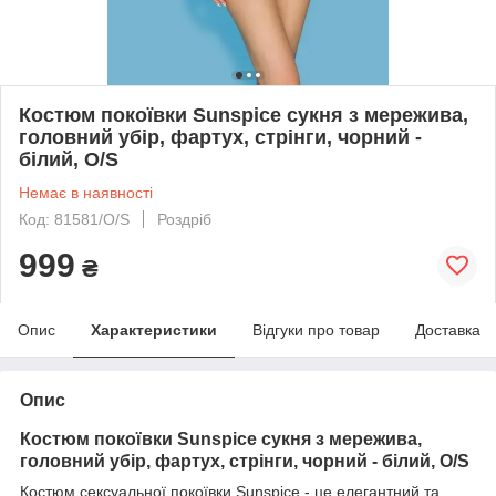
Костюм покоївки Sunspice сукня з мережива,
головний убір, фартух, стрінги, чорний -
білий, O/S
Немає в наявності
Код: 81581/O/S
Роздріб
999
₴
Опис
Характеристики
Відгуки про товар
Доставка
Опис
Костюм покоївки Sunspice сукня з мережива,
головний убір, фартух, стрінги, чорний - білий, O/S
Костюм сексуальної покоївки Sunspice - це елегантний та