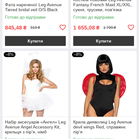
Фата нареченої Leg Avenue
Fantasy French Maid XL/XXL,
Tiered bridal veil O/S Black
сукня, трусики, пов’язка
Готово до відправки
Готово до відправки
845,48
1 655,08
₴
₴
919 ₴
1 799 ₴
Купити
Купити
–8%
–8%
Набір аксесуарів «Ангел» Leg
Крила дияволиці Leg Avenue
Avenue Angel Accessory Kit,
devil wings Red, справжнє
крильця з пір’я, німб
пір’я