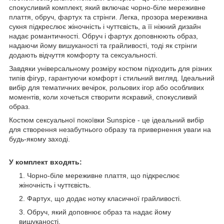
спокусливий комплект, який включає чорно-біле мереживне
плаття, обруч, фартух та стрінги. Легка, прозора мереживна
сукня підкреслює жіночність і чуттєвість, а її ніжний дизайн
надає романтичності. Обруч і фартух доповнюють образ,
надаючи йому вишуканості та грайливості, тоді як стрінги
додають відчуття комфорту та сексуальності.
Завдяки універсальному розміру костюм підходить для різних
типів фігур, гарантуючи комфорт і стильний вигляд. Ідеальний
вибір для тематичних вечірок, рольових ігор або особливих
моментів, коли хочеться створити яскравий, спокусливий
образ.
Костюм сексуальної покоївки Sunspice - це ідеальний вибір
для створення незабутнього образу та привернення уваги на
будь-якому заході.
У комплект входять:
Чорно-біле мереживне плаття, що підкреслює
жіночність і чуттєвість.
Фартух, що додає нотку класичної грайливості.
Обруч, який доповнює образ та надає йому
вишуканості.