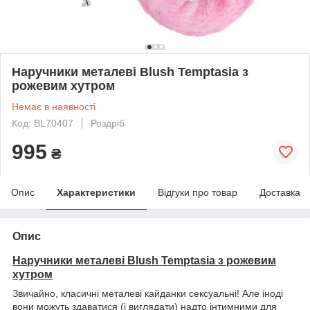
Наручники металеві Blush Temptasia з
рожевим хутром
Немає в наявності
Код: BL70407
Роздріб
995
₴
Опис
Характеристики
Відгуки про товар
Доставка
Опис
Наручники металеві Blush Temptasia з рожевим
хутром
Звичайно, класичні металеві кайданки сексуальні! Але іноді
вони можуть здаватися (і виглядати) надто інтимними для