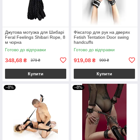
Джутова мотузка для Шибарі
Фіксатор для рук на дверях
Feral Feelings Shibari Rope, 8
Fetish Tentation Door swing
м чорна
handcuffs
Готово до відправки
Готово до відправки
348,68
919,08
₴
₴
379 ₴
999 ₴
Купити
Купити
–8%
–8%