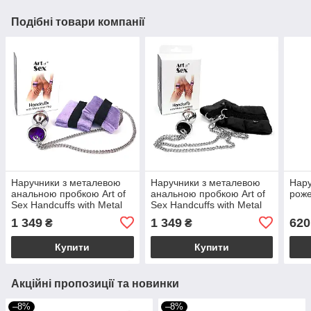
Подібні товари компанії
Наручники з металевою
Наручники з металевою
Нару
анальною пробкою Art of
анальною пробкою Art of
роже
Sex Handcuffs with Metal
Sex Handcuffs with Metal
Anal Plug size M Purple
Anal Plug size M Black
1 349
1 349
620
₴
₴
Купити
Купити
Акційні пропозиції та новинки
–8%
–8%