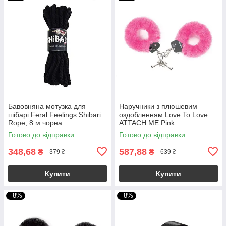
Бавовняна мотузка для
Наручники з плюшевим
шібарі Feral Feelings Shibari
оздобленням Love To Love
Rope, 8 м чорна
ATTACH ME Pink
Готово до відправки
Готово до відправки
348,68
587,88
₴
₴
379 ₴
639 ₴
Купити
Купити
–8%
–8%