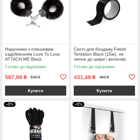
Наручники з плюшевим
Скотч для бондажу Fetish
оздобленням Love To Love
Tentation Black (15м), не
ATTACH ME Black
липне до шкіри і волосків,
тільки сам до себе
Готово до відправки
Готово до відправки
587,88
431,48
₴
₴
639 ₴
469 ₴
Купити
Купити
–8%
–8%