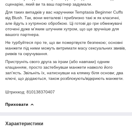
сценарію, який ви та ваш партнер задумали.
Для таких випадків у вас наручники Temptasia Beginner Cuffs
від Blush. Так, вони металеві і приблизно такі ж як класичні,
але йдуть з хутряною обробкою. Ці готові до гри обмежувачі
оточені дуже м'яким штучним хутром, що ще зручніше для
вашого партнера.
Не турбуйтеся про те, що ви пожертвуєте безпекою; основні
манжети під ними можуть витримати масу сексуальних звивів,
ривків та скручування.
Приструніть свого друга за іграм (або навпаки) одним
клацанням, просто застебнувши манжети навколо його
зап'ясть. Звільніть їх, натиснувши на клямку біля основи; два
ключі, що додаються, також розблокують/відкриють манжети.
Штрихкод: 810138370407
Приховати
Характеристики