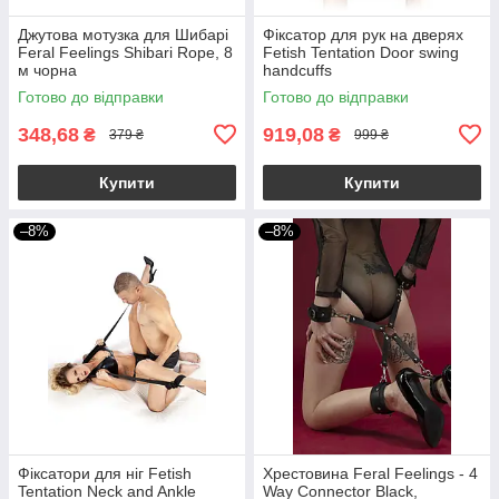
Джутова мотузка для Шибарі
Фіксатор для рук на дверях
Feral Feelings Shibari Rope, 8
Fetish Tentation Door swing
м чорна
handcuffs
Готово до відправки
Готово до відправки
348,68
919,08
₴
₴
379 ₴
999 ₴
Купити
Купити
–8%
–8%
Фіксатори для ніг Fetish
Хрестовина Feral Feelings - 4
Tentation Neck and Ankle
Way Connector Black,