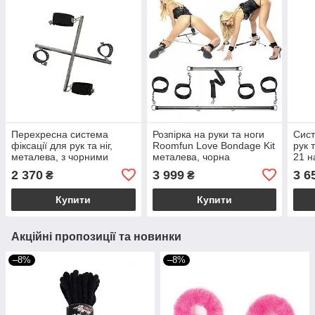
Перехресна система
Розпірка на руки та ноги
Сист
фіксації для рук та ніг,
Roomfun Love Bondage Kit
рук 
металева, з чорними
металева, чорна
21 н
манжетами, BLAZE
чор
2 370
3 999
3 6
₴
₴
Купити
Купити
Акційні пропозиції та новинки
–8%
–8%