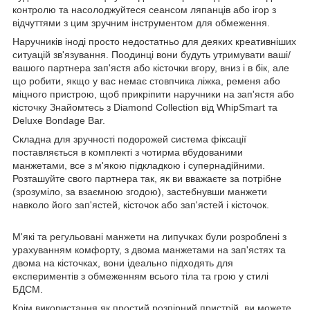
контролю та насолоджуйтеся сеансом ляпанців або ігор з
відчуттями з цим зручним інструментом для обмеження.
Наручників іноді просто недостатньо для деяких креативніших
ситуацій зв'язування. Поодинці вони будуть утримувати ваші/
вашого партнера зап'ястя або кісточки вгору, вниз і в бік, але
що робити, якщо у вас немає стовпчика ліжка, ременя або
міцного пристрою, щоб прикріпити наручники на зап'ястя або
кісточку Знайомтесь з Diamond Collection від WhipSmart та
Deluxe Bondage Bar.
Складна для зручності подорожей система фіксації
поставляється в комплекті з чотирма вбудованими
манжетами, все з м'якою підкладкою і супернадійними.
Розташуйте свого партнера так, як ви вважаєте за потрібне
(зрозуміло, за взаємною згодою), застебнувши манжети
навколо його зап'ястей, кісточок або зап'ястей і кісточок.
М'які та регульовані манжети на липучках були розроблені з
урахуванням комфорту, з двома манжетами на зап'ястях та
двома на кісточках, вони ідеально підходять для
експериментів з обмеженням всього тіла та грою у стилі
БДСМ.
Крім використання як простий розпірний пристрій, ви можете