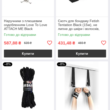
Наручники з плюшевим
Скотч для бондажу Fetish
оздобленням Love To Love
Tentation Black (15м), не
ATTACH ME Black
липне до шкіри і волосків,
тільки сам до себе
Готово до відправки
Готово до відправки
587,88
431,48
₴
₴
639 ₴
469 ₴
Купити
Купити
–8%
–8%