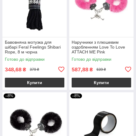
Бавовняна мотузка для
Наручники з плюшевим
шібарі Feral Feelings Shibari
оздобленням Love To Love
Rope, 8 м чорна
ATTACH ME Pink
Готово до відправки
Готово до відправки
348,68
587,88
₴
₴
379 ₴
639 ₴
Купити
Купити
–8%
–8%