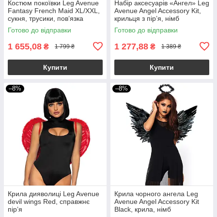
Костюм покоївки Leg Avenue
Набір аксесуарів «Ангел» Leg
Fantasy French Maid XL/XXL,
Avenue Angel Accessory Kit,
сукня, трусики, пов’язка
крильця з пір’я, німб
Готово до відправки
Готово до відправки
1 655,08
1 277,88
₴
₴
1 799 ₴
1 389 ₴
Купити
Купити
–8%
–8%
Крила дияволиці Leg Avenue
Крила чорного ангела Leg
devil wings Red, справжнє
Avenue Angel Accessory Kit
пір’я
Black, крила, німб