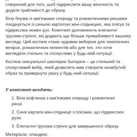
створений для того, щоб підкреслити вашу жіночність та
додати грайливості до образу.
Біла блузка із зав'язками спереду та романтичними рюшами
поєднується із синьою картатою міні-спідницею, яка плісує та
підкреслює кожен рух. Комплект доповнюють елегантні
трусики-стрінги, які додають ще більше привабливості вашому
вигляду. Цей костюм стане чудовим вибором для тематичних
вечірок, романтичних моментів або для тих, хто хоче
виглядати стильно та спокусливо у будь-якій ситуації.
Костюм сексуальної школярки Sunspice – це стильний та
спокусливий вибір, який дозволить вам створити незабутній
образ та привернути увагу у будь-якій ситуації.
У комплект входять:
Біла кофтинка з зав'язками спереду і романтичні
рюші.
Синя картата міні-спідниця з плісами, що підкреслює
рухи.
Елегантні трусики-стрінги для завершеного образу.
Матеріали: спандекс.