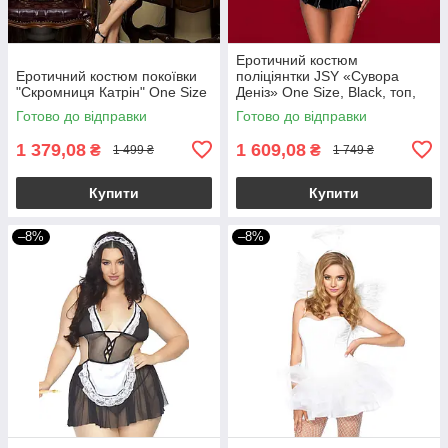
Еротичний костюм
Еротичний костюм покоївки
поліціянтки JSY «Сувора
"Скромниця Катрін" One Size
Деніз» One Size, Black, топ,
спідниця, рукавички, кашкет
Готово до відправки
Готово до відправки
1 379,08
1 609,08
₴
₴
1 499 ₴
1 749 ₴
Купити
Купити
–8%
–8%