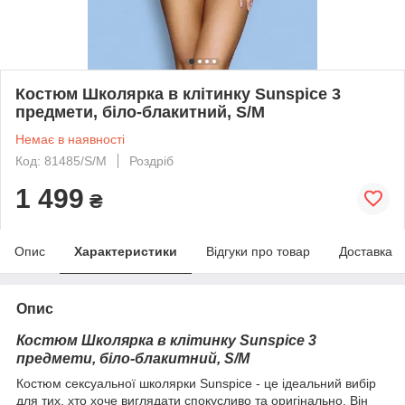
Костюм Школярка в клітинку Sunspice 3
предмети, біло-блакитний, S/M
Немає в наявності
Код: 81485/S/M
Роздріб
1 499
₴
Опис
Характеристики
Відгуки про товар
Доставка
Опис
Костюм Школярка в клітинку Sunspice 3
предмети, біло-блакитний, S/M
Костюм сексуальної школярки Sunspice - це ідеальний вибір
для тих, хто хоче виглядати спокусливо та оригінально. Він