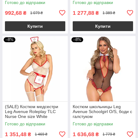
Готово до відправки
Готово до відправки
992,68
1 277,88
₴
₴
1 079 ₴
1 389 ₴
Купити
Купити
–8%
–8%
(SALE) Костюм медсестри
Костюм школьницы Leg
Leg Avenue Roleplay TLC
Avenue Schoolgirl O/S, боди с
Nurse One size White
галстуком
Готово до відправки
Готово до відправки
1 351,48
1 636,68
₴
₴
1 469 ₴
1 779 ₴