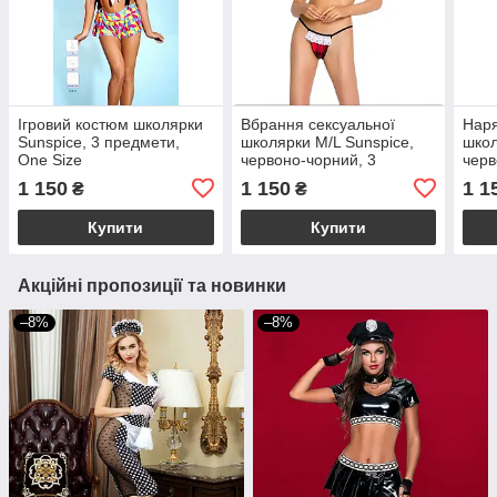
Ігровий костюм школярки
Вбрання сексуальної
Наря
Sunspice, 3 предмети,
школярки M/L Sunspice,
школ
One Size
червоно-чорний, 3
черв
предмети
пре
1 150
1 150
1 1
₴
₴
Купити
Купити
Акційні пропозиції та новинки
–8%
–8%