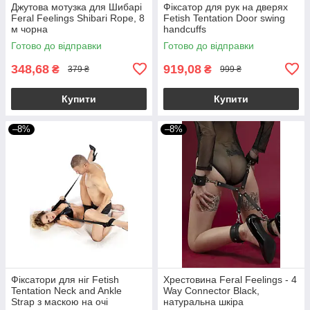
Джутова мотузка для Шибарі
Фіксатор для рук на дверях
Feral Feelings Shibari Rope, 8
Fetish Tentation Door swing
м чорна
handcuffs
Готово до відправки
Готово до відправки
348,68
919,08
₴
₴
379 ₴
999 ₴
Купити
Купити
–8%
–8%
Фіксатори для ніг Fetish
Хрестовина Feral Feelings - 4
Tentation Neck and Ankle
Way Connector Black,
Strap з маскою на очі
натуральна шкіра