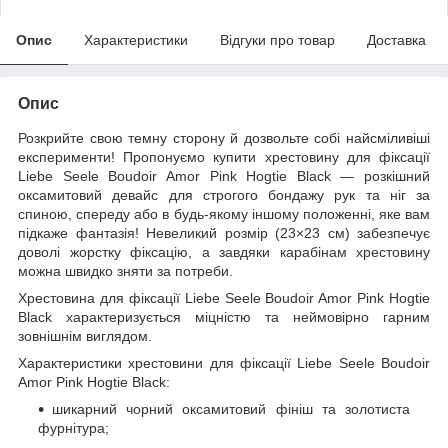
Опис
Характеристики
Відгуки про товар
Доставка
Опис
Розкрийте свою темну сторону й дозвольте собі найсміливіші
експерименти! Пропонуємо купити хрестовину для фіксації
Liebe Seele Boudoir Amor Pink Hogtie Black — розкішний
оксамитовий девайс для строгого бондажу рук та ніг за
спиною, спереду або в будь-якому іншому положенні, яке вам
підкаже фантазія! Невеликий розмір (23×23 см) забезпечує
доволі жорстку фіксацію, а завдяки карабінам хрестовину
можна швидко зняти за потреби.
Хрестовина для фіксації Liebe Seele Boudoir Amor Pink Hogtie
Black характеризується міцністю та неймовірно гарним
зовнішнім виглядом.
Характеристики хрестовини для фіксації Liebe Seele Boudoir
Amor Pink Hogtie Black:
шикарний чорний оксамитовий фініш та золотиста
фурнітура;