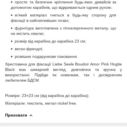
просте та безпечне кріплення будь-яких девайсів за
допомогою карабінів, що відкриваються одним рухом;
м’який матеріал гнеться в будь-яку сторону для
фіксації в найсміливіших позах;
фурнітура виготовлена ​​з гіпоалергенного металу, що
не містить нікелю;
розмір від карабіна до карабіна 23 см;
веган-френдлі;
розкішне подарункове паковання.
Хрестовина для фіксації Liebe Seele Boudoir Amor Pink Hogtie
Black має шикарний вигляд, довговічна та зручна у
використанні. Підійде як новачкам, так і досвідченим
любителям БДСМ.
Розміри: 23×23 см (від карабіна до карабіна).
Матеріали: текстиль, метал nickel free.
Приховати