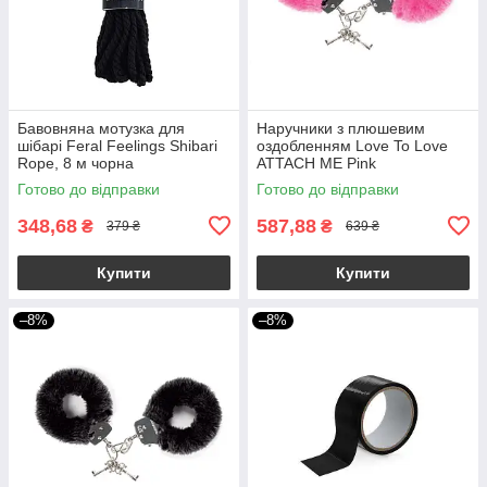
Бавовняна мотузка для
Наручники з плюшевим
шібарі Feral Feelings Shibari
оздобленням Love To Love
Rope, 8 м чорна
ATTACH ME Pink
Готово до відправки
Готово до відправки
348,68
587,88
₴
₴
379 ₴
639 ₴
Купити
Купити
–8%
–8%