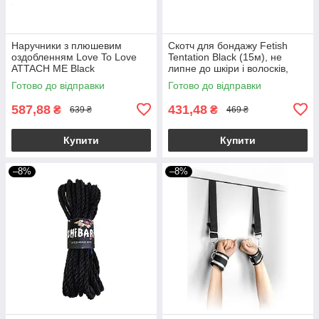
Наручники з плюшевим
Скотч для бондажу Fetish
оздобленням Love To Love
Tentation Black (15м), не
ATTACH ME Black
липне до шкіри і волосків,
тільки сам до себе
Готово до відправки
Готово до відправки
587,88
431,48
₴
₴
639 ₴
469 ₴
Купити
Купити
–8%
–8%