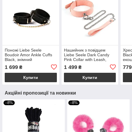
Поножі Liebe Seele
Нашийник з повідцем
Хрес
Boudoir Amor Ankle Cuffs
Liebe Seele Dark Candy
Blac
Black, знімний
Pink Collar with Leash,
екош
з’єднувальний ланцюжок
повідець на карабіні
1 699
1 499
779
₴
₴
Купити
Купити
Акційні пропозиції та новинки
–8%
–8%