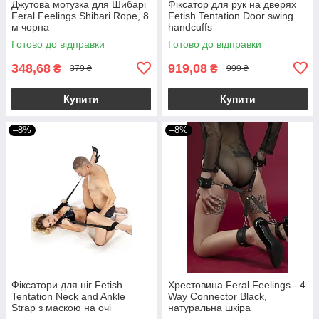
Джутова мотузка для Шибарі
Фіксатор для рук на дверях
Feral Feelings Shibari Rope, 8
Fetish Tentation Door swing
м чорна
handcuffs
Готово до відправки
Готово до відправки
348,68
919,08
₴
₴
379 ₴
999 ₴
Купити
Купити
–8%
–8%
Фіксатори для ніг Fetish
Хрестовина Feral Feelings - 4
Tentation Neck and Ankle
Way Connector Black,
Strap з маскою на очі
натуральна шкіра