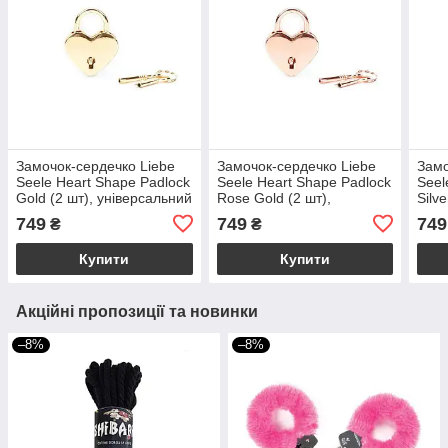
Замочок-сердечко Liebe
Замочок-сердечко Liebe
Замо
Seele Heart Shape Padlock
Seele Heart Shape Padlock
Seel
Gold (2 шт), універсальний
Rose Gold (2 шт),
Silve
універсальний
унів
749
749
749
₴
₴
Купити
Купити
Акційні пропозиції та новинки
–8%
–8%