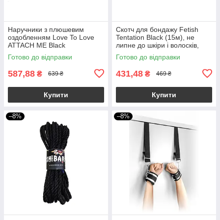
Наручники з плюшевим
Скотч для бондажу Fetish
оздобленням Love To Love
Tentation Black (15м), не
ATTACH ME Black
липне до шкіри і волосків,
тільки сам до себе
Готово до відправки
Готово до відправки
587,88
431,48
₴
₴
639 ₴
469 ₴
Купити
Купити
–8%
–8%