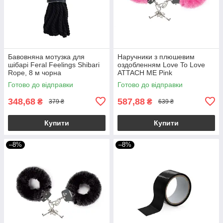
Бавовняна мотузка для
Наручники з плюшевим
шібарі Feral Feelings Shibari
оздобленням Love To Love
Rope, 8 м чорна
ATTACH ME Pink
Готово до відправки
Готово до відправки
348,68
587,88
₴
₴
379 ₴
639 ₴
Купити
Купити
–8%
–8%