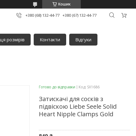
Кошик
+380 (68) 132-44-77
+380 (67) 132-44-77
ця розмірів
Контакти
Відгуки
Готово до відправки
Код:
SX1686
Затискачі для сосків з
підвіскою Liebe Seele Solid
Heart Nipple Clamps Gold
849 ₴