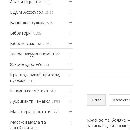
Анальні іграшки
2115
БДСМ Аксесуари
3180
Вагінальні кульки
299
Вібратори
3395
Вібромасажери
474
Жіночі вакуумні помпи
51
Жіноче здоров'я
74
Ігри, подарунки, приколи,
цукерки
411
Інтимна косметика
430
Опис
Характе
Лубриканти і змазки
1768
Масажери простати
271
Красиво та боляче —
Масажні масла та
затискачі для сосків
лосьйони
606