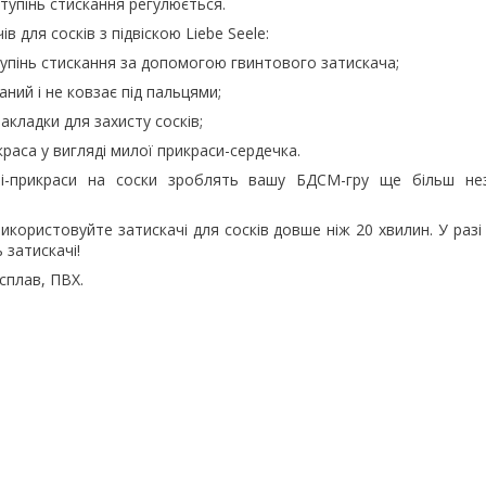
Ступінь стискання регулюється.
в для сосків з підвіскою Liebe Seele:
упінь стискання за допомогою гвинтового затискача;
ний і не ковзає під пальцями;
акладки для захисту сосків;
раса у вигляді милої прикраси-сердечка.
чі-прикраси на соски зроблять вашу БДСМ-гру ще більш н
використовуйте затискачі для сосків довше ніж 20 хвилин. У разі
 затискачі!
сплав, ПВХ.