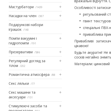
вражальні відчуття. 
Мастурбатори
1439
Особливості затискачі
регульований ст
Насадки на член
387
гвинт текстурова
Подарункові набори
спеціальні ПВХ-н
іграшок
140
приваблива прик
Помпи вакуумні і
Привабливі затиска
гидропомпи
191
цікавою!
Презервативи
Будьте акуратні! Не 
586
сосків негайно зніміть
Регулярний догляд за
Матеріали: цинковий 
тілом
202
Романтична атмосфера
88
Секс ляльки
77
Секс машини та
аксесуари
151
Стимулюючі засоби та
пролонгатори
901