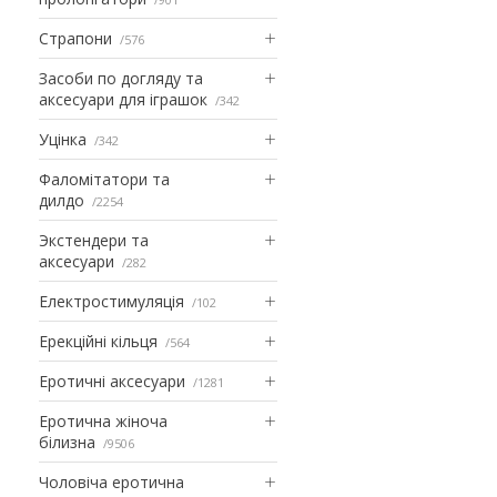
Страпони
576
Засоби по догляду та
аксесуари для іграшок
342
Уцінка
342
Фаломітатори та
дилдо
2254
Экстендери та
аксесуари
282
Електростимуляція
102
Ерекційні кільця
564
Еротичні аксесуари
1281
Еротична жіноча
білизна
9506
Чоловіча еротична